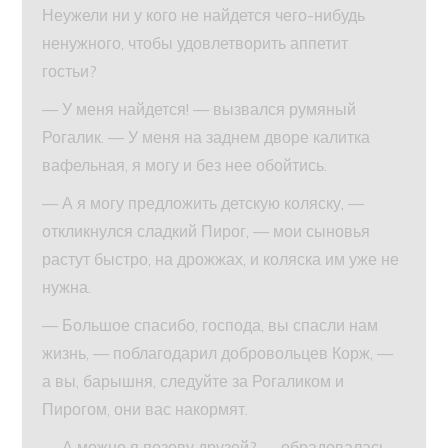
Неужели ни у кого не найдется чего-нибудь
ненужного, чтобы удовлетворить аппетит
гостьи?
— У меня найдется! — вызвался румяный
Рогалик. — У меня на заднем дворе калитка
вафельная, я могу и без нее обойтись.
— А я могу предложить детскую коляску, —
откликнулся сладкий Пирог, — мои сыновья
растут быстро, на дрожжах, и коляска им уже не
нужна.
— Большое спасибо, господа, вы спасли нам
жизнь, — поблагодарил добровольцев Корж, —
а вы, барышня, следуйте за Рогаликом и
Пирогом, они вас накормят.
— А можно я позову друзей? — обрадовалась