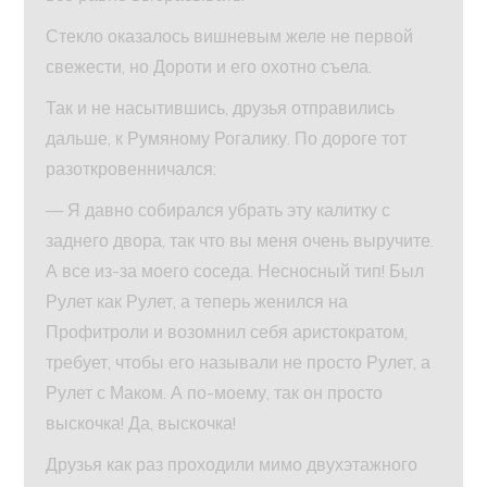
Стекло оказалось вишневым желе не первой
свежести, но Дороти и его охотно съела.
Так и не насытившись, друзья отправились
дальше, к Румяному Рогалику. По дороге тот
разоткровенничался:
— Я давно собирался убрать эту калитку с
заднего двора, так что вы меня очень выручите.
А все из-за моего соседа. Несносный тип! Был
Рулет как Рулет, а теперь женился на
Профитроли и возомнил себя аристократом,
требует, чтобы его называли не просто Рулет, а
Рулет с Маком. А по-моему, так он просто
выскочка! Да, выскочка!
Друзья как раз проходили мимо двухэтажного