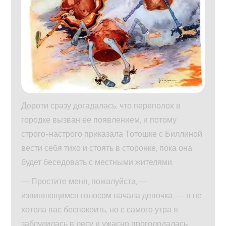
Дороти сразу догадалась, что переполох в
городке вызван ее появлением, и потому
строго-настрого приказала Тотошке с Биллиной
вести себя тихо и стоять в сторонке, пока она
будет беседовать с местными жителями.
— Простите меня, пожалуйста, —
извиняющимся голосом начала девочка, — я не
хотела вас беспокоить, но с самого утра я
заблудилась в лесу и ужасно проголодалась.