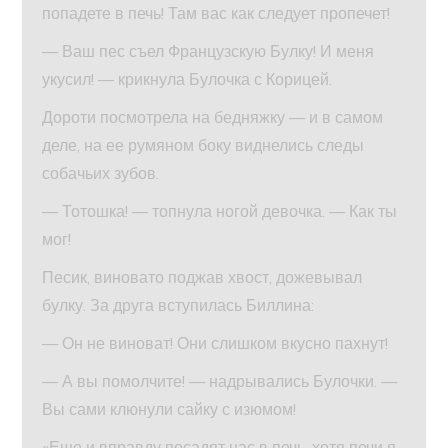
попадете в печь! Там вас как следует пропечет!
— Ваш пес съел Французскую Булку! И меня
укусил! — крикнула Булочка с Корицей.
Дороти посмотрела на бедняжку — и в самом
деле, на ее румяном боку виднелись следы
собачьих зубов.
— Тотошка! — топнула ногой девочка. — Как ты
мог!
Песик, виновато поджав хвост, дожевывал
булку. За друга вступилась Биллина:
— Он не виноват! Они слишком вкусно пахнут!
— А вы помолчите! — надрывались Булочки. —
Вы сами клюнули сайку с изюмом!
«Еще и вправду посадят нас в печь, хотя печи я