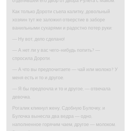
отделявшей его двор от двора Рулета с Маком.
Как только Дороти съела калитку, довольный
хозяин тут же заложил отверстие в заборе
ванильными сухарями и радостно потер руки:
— Ну вот, дело сделано!
— А нет ли у вас чего-нибудь попить? —
спросила Дороти.
— А что вы предпочитаете — чай или молоко? У
меня есть и то и другое.
— Я бы предпочла и то и другое, — отвечала
девочка.
Рогалик кликнул жену, Сдобную Булочку, и
Булочка вынесла два ведра — одно,
наполненное горячим чаем, другое — молоком.