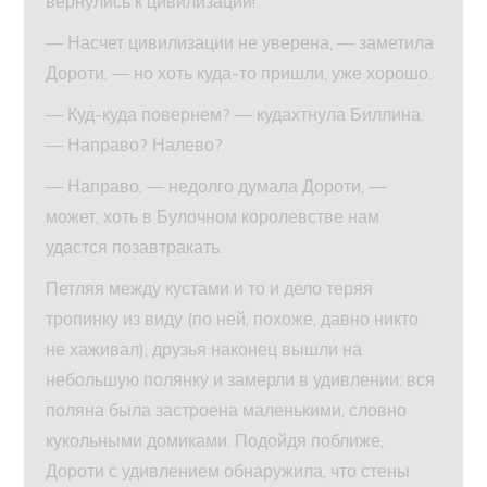
вернулись к цивилизации!
— Насчет цивилизации не уверена, — заметила
Дороти, — но хоть куда-то пришли, уже хорошо.
— Куд-куда повернем? — кудахтнула Биллина.
— Направо? Налево?
— Направо, — недолго думала Дороти, —
может, хоть в Булочном королевстве нам
удастся позавтракать.
Петляя между кустами и то и дело теряя
тропинку из виду (по ней, похоже, давно никто
не хаживал), друзья наконец вышли на
небольшую полянку и замерли в удивлении: вся
поляна была застроена маленькими, словно
кукольными домиками. Подойдя поближе,
Дороти с удивлением обнаружила, что стены