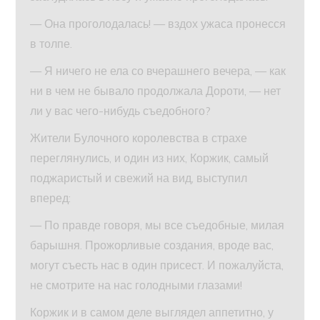
— Она проголодалась! — вздох ужаса пронесся
в толпе.
— Я ничего не ела со вчерашнего вечера, — как
ни в чем не бывало продолжала Дороти, — нет
ли у вас чего-нибудь съедобного?
Жители Булочного королевства в страхе
переглянулись, и один из них, Коржик, самый
поджаристый и свежий на вид, выступил
вперед:
— По правде говоря, мы все съедобные, милая
барышня. Прожорливые создания, вроде вас,
могут съесть нас в один присест. И пожалуйста,
не смотрите на нас голодными глазами!
Коржик и в самом деле выглядел аппетитно, у