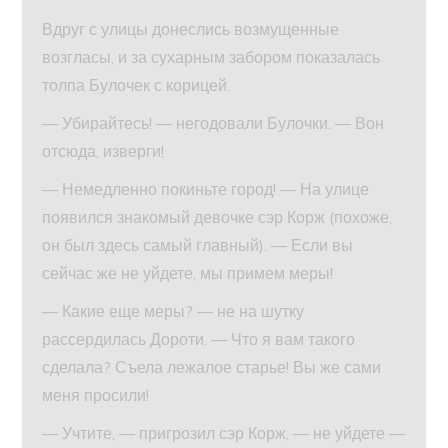
Вдруг с улицы донеслись возмущенные
возгласы, и за сухарным забором показалась
толпа Булочек с корицей.
— Убирайтесь! — негодовали Булочки. — Вон
отсюда, изверги!
— Немедленно покиньте город! — На улице
появился знакомый девочке сэр Корж (похоже,
он был здесь самый главный). — Если вы
сейчас же не уйдете, мы примем меры!
— Какие еще меры? — не на шутку
рассердилась Дороти. — Что я вам такого
сделала? Съела лежалое старье! Вы же сами
меня просили!
— Учтите, — пригрозил сэр Корж, — не уйдете —