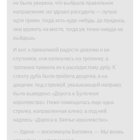
не была уверена, что выбрала правильное
направление, но здраво рассудила — лучше
идти прямо, тогда хоть куда-нибудь, да придешь,
чем кружить на месте, тогда уж точно никуда не
выйдешь.
И вот, к превеликой радости девочки и ее
спутников, они наткнулись на тропинку, а
тропинка привела их к раскидистому дубу. К
стволу дуба была прибита дощечка, а на
дощечке, под стрелкой, указывающей направо,
было выведено: «Дорога в Булочное
королевство». Ниже помещалась еще одна
стрелка, направленная влево, а под ней
надпись: «Дорога в Заячье королевство».
— Удача! — воскликнула Биллина. — Мы вновь