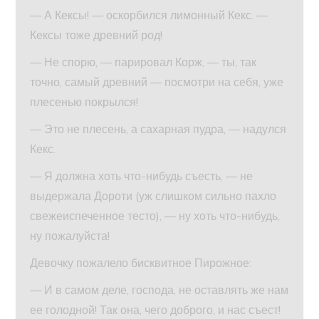
— А Кексы! — оскорбился лимонный Кекс. —
Кексы тоже древний род!
— Не спорю, — парировал Корж, — ты, так
точно, самый древний — посмотри на себя, уже
плесенью покрылся!
— Это не плесень, а сахарная пудра, — надулся
Кекс.
— Я должна хоть что-нибудь съесть, — не
выдержала Дороти (уж слишком сильно пахло
свежеиспеченное тесто), — ну хоть что-нибудь,
ну пожалуйста!
Девочку пожалело бисквитное Пирожное:
— И в самом деле, господа, не оставлять же нам
ее голодной! Так она, чего доброго, и нас съест!