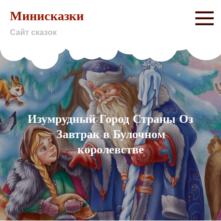
Skip
Минисказки
to
Сайт сказок
content
Изумрудный Город Страны Оз
Завтрак в Булочном
королевстве