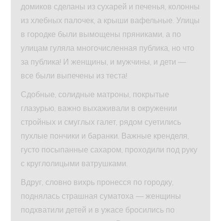
домиков сделаны из сухарей и печенья, колонны
из хлебных палочек, а крыши вафельные. Улицы
в городке были вымощены пряниками, а по
улицам гуляла многочисленная публика, но что
за публика! И женщины, и мужчины, и дети —
все были выпечены из теста!
Сдобные, солидные матроны, покрытые
глазурью, важно выхаживали в окружении
стройных и смуглых галет, рядом суетились
пухлые пончики и баранки. Важные кренделя,
густо посыпанные сахаром, проходили под руку
с круглолицыми ватрушками.
Вдруг, словно вихрь пронесся по городку,
поднялась страшная суматоха — женщины
подхватили детей и в ужасе бросились по