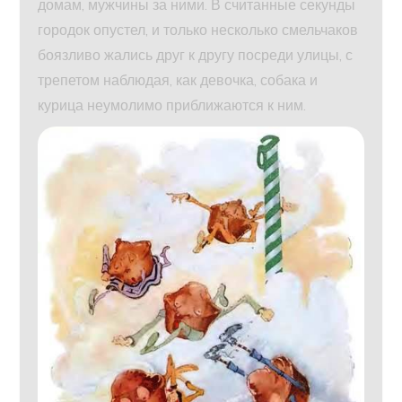
домам, мужчины за ними. В считанные секунды
городок опустел, и только несколько смельчаков
боязливо жались друг к другу посреди улицы, с
трепетом наблюдая, как девочка, собака и
курица неумолимо приближаются к ним.