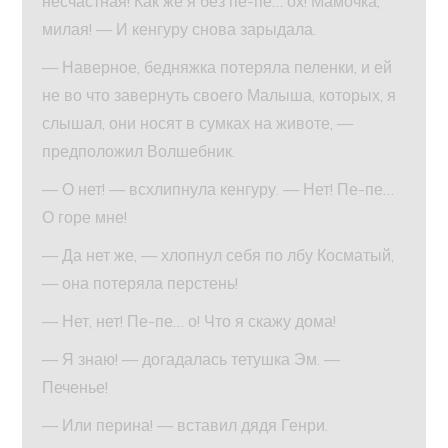
несчастная! Как же я без пе-пе… ох! Мамочка,
милая! — И кенгуру снова зарыдала.
— Наверное, бедняжка потеряла пеленки, и ей
не во что завернуть своего Малыша, которых, я
слышал, они носят в сумках на животе, —
предположил Волшебник.
— О нет! — всхлипнула кенгуру. — Нет! Пе-пе…
О горе мне!
— Да нет же, — хлопнул себя по лбу Косматый,
— она потеряла перстень!
— Нет, нет! Пе-пе… о! Что я скажу дома!
— Я знаю! — догадалась тетушка Эм. —
Печенье!
— Или перина! — вставил дядя Генри.