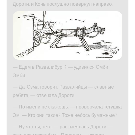
Дороти, и Конь послушно повернул направо.
— Едем в Развалибург? — удивился Омби
Эмби.
— Да. Озма говорит, Развалийцы — славные
ребята, — отвечала Дороти.
— По имени не скажешь, — проворчала тетушка
Эм. — Кто они такие? Тоже небось бумажные?
— Ну что ты, тетя, — рассмеялась Дороти, —
хотя все может быть. Приедем — узнаем.