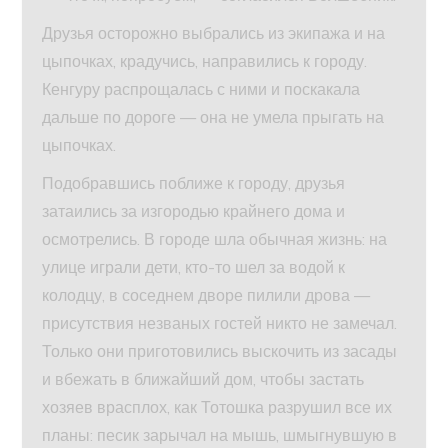
Друзья осторожно выбрались из экипажа и на
цыпочках, крадучись, направились к городу.
Кенгуру распрощалась с ними и поскакала
дальше по дороге — она не умела прыгать на
цыпочках.
Подобравшись поближе к городу, друзья
затаились за изгородью крайнего дома и
осмотрелись. В городе шла обычная жизнь: на
улице играли дети, кто-то шел за водой к
колодцу, в соседнем дворе пилили дрова —
присутствия незваных гостей никто не замечал.
Только они приготовились выскочить из засады
и вбежать в ближайший дом, чтобы застать
хозяев врасплох, как Тотошка разрушил все их
планы: песик зарычал на мышь, шмыгнувшую в