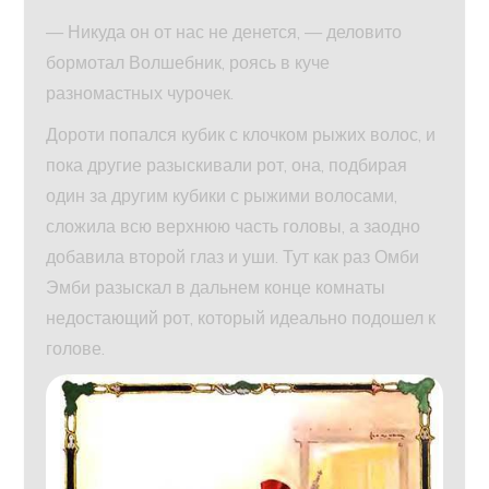
— Никуда он от нас не денется, — деловито
бормотал Волшебник, роясь в куче
разномастных чурочек.
Дороти попался кубик с клочком рыжих волос, и
пока другие разыскивали рот, она, подбирая
один за другим кубики с рыжими волосами,
сложила всю верхнюю часть головы, а заодно
добавила второй глаз и уши. Тут как раз Омби
Эмби разыскал в дальнем конце комнаты
недостающий рот, который идеально подошел к
голове.