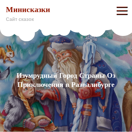
Skip
Минисказки
to
Сайт сказок
content
Изумрудный Город Страны Оз
Приключения в Развалибурге