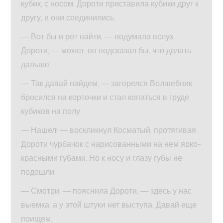
кубик, с носом. Дороти приставила кубики друг к
другу, и они соединились.
— Вот бы и рот найти, — подумала вслух
Дороти, — может, он подсказал бы, что делать
дальше.
— Так давай найдем, — загорелся Волшебник,
бросился на корточки и стал копаться в груде
кубиков на полу.
— Нашел! — воскликнул Косматый, протягивая
Дороти чурбачок с нарисованными на нем ярко-
красными губами. Но к носу и глазу губы не
подошли.
— Смотри, — пояснила Дороти, — здесь у нас
выемка, а у этой штуки нет выступа. Давай еще
поищем.