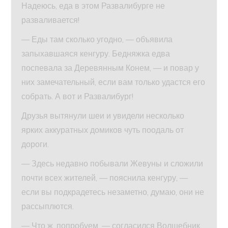
Надеюсь, еда в этом Развалибурге не
разваливается!
— Еды там сколько угодно, — объявила
запыхавшаяся кенгуру. Бедняжка едва
поспевала за Деревянным Конем, — и повар у
них замечательный, если вам только удастся его
собрать. А вот и Развалибург!
Друзья вытянули шеи и увидели несколько
ярких аккуратных домиков чуть поодаль от
дороги.
— Здесь недавно побывали Жевуны и сложили
почти всех жителей, — пояснила кенгуру, —
если вы подкрадетесь незаметно, думаю, они не
рассыплются.
— Что ж, попробуем, — согласился Волшебник.