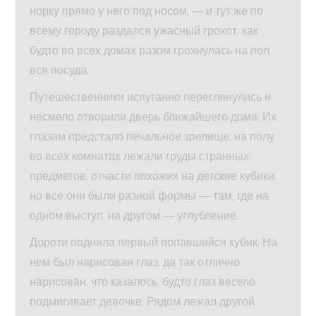
норку прямо у него под носом, — и тут же по
всему городу раздался ужасный грохот, как
будто во всех домах разом грохнулась на пол
вся посуда.
Путешественники испуганно переглянулись и
несмело отворили дверь ближайшего дома. Их
глазам предстало печальное зрелище: на полу
во всех комнатах лежали груды странных
предметов, отчасти похожих на детские кубики,
но все они были разной формы — там, где на
одном выступ, на другом — углубление.
Дороти подняла первый попавшийся кубик. На
нем был нарисован глаз, да так отлично
нарисован, что казалось, будто глаз весело
подмигивает девочке. Рядом лежал другой