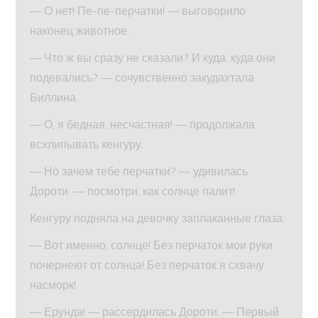
— О нет! Пе-пе-перчатки! — выговорило
наконец животное.
— Что ж вы сразу не сказали? И куда, куда они
подевались? — сочувственно закудахтала
Биллина.
— О, я бедная, несчастная! — продолжала
всхлипывать кенгуру.
— Но зачем тебе перчатки? — удивилась
Дороти. — посмотри, как солнце палит!
Кенгуру подняла на девочку заплаканные глаза:
— Вот именно, солнце! Без перчаток мои руки
почернеют от солнца! Без перчаток я схвачу
насморк!
— Ерунда! — рассердилась Дороти. — Первый