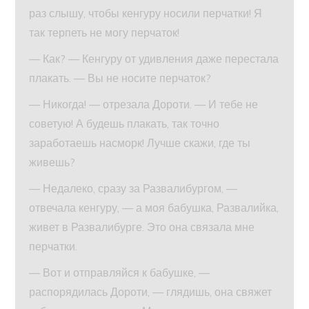
раз слышу, чтобы кенгуру носили перчатки! Я
так терпеть не могу перчаток!
— Как? — Кенгуру от удивления даже перестала
плакать. — Вы не носите перчаток?
— Никогда! — отрезала Дороти. — И тебе не
советую! А будешь плакать, так точно
заработаешь насморк! Лучше скажи, где ты
живешь?
— Недалеко, сразу за Развалибургом, —
отвечала кенгуру, — а моя бабушка, Развалийка,
живет в Развалибурге. Это она связала мне
перчатки.
— Вот и отправляйся к бабушке, —
распорядилась Дороти, — глядишь, она свяжет