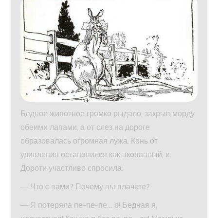
Бедное животное громко рыдало, закрыв морду
обеими лапами, а от слез на дороге
образовалась огромная лужа. Конь от
удивления остановился как вкопанный, и
Дороти участливо спросила:
— Что с вами? Почему вы плачете?
— Я потеряла пе-пе-пе… о! Бедная я,