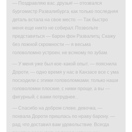
— Поздравляю вас, друзья! — отозвался
бургомистр Развалибурга, как только последняя
деталь встала на свое место. — Так быстро
меня еще никто не собирал. Позвольте
представиться — барон фон Развалитц. Скажу
без ложной скромности — я весьма
головоломно устроен, не всякому по зубам.
— У меня уже был кое-какой опыт, — пояснила
Дороти, — одно время у нас в Канзасе все с ума
посходили с этими головоломками, только наши
головоломки плоские, с ними проще, а вы —
фигурный, с вами потруднее…
— Спасибо на добром слове, девочка, —
похвала Дороти пришлась по нраву барону, —
рад, что доставил вам удовольствие. Всегда