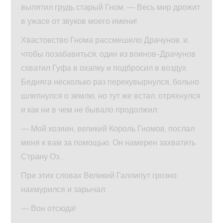
выпятил грудь старый Гном. — Весь мир дрожит
в ужасе от звуков моего имени!
Хвастовство Гнома рассмешило Драчунов, и,
чтобы позабавиться, один из воинов-Драчунов
схватил Гуфа в охапку и подбросил в воздух.
Бедняга несколько раз перекувырнулся, больно
шлепнулся о землю, но тут же встал, отряхнулся
и как ни в чем не бывало продолжил:
— Мой хозяин, великий Король Гномов, послал
меня к вам за помощью. Он намерен захватить
Страну Оз…
При этих словах Великий Галлипут грозно
нахмурился и зарычал:
— Вон отсюда!