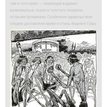
там и того хуже — тюремщик вздумал
развлекаться, тыкая в толстого генерала
острыми булавками. Особенное удовольствие
злодею доставляли крики и стоны бедняги Гуфа.