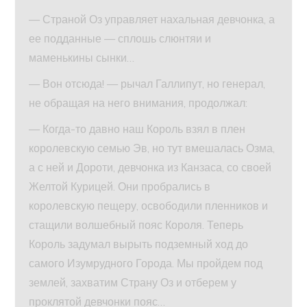
— Страной Оз управляет нахальная девчонка, а
ее подданные — сплошь слюнтяи и
маменькины сынки…
— Вон отсюда! — рычал Галлипут, но генерал,
не обращая на него внимания, продолжал:
— Когда-то давно наш Король взял в плен
королевскую семью Эв, но тут вмешалась Озма,
а с ней и Дороти, девчонка из Канзаса, со своей
Желтой Курицей. Они пробрались в
королевскую пещеру, освободили пленников и
стащили волшебный пояс Короля. Теперь
Король задумал вырыть подземный ход до
самого Изумрудного Города. Мы пройдем под
землей, захватим Страну Оз и отберем у
проклятой девчонки пояс…