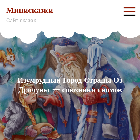
Skip
Минисказки
to
Сайт сказок
content
Изумрудный Город Страны Оз
Драчуны — союзники гномов