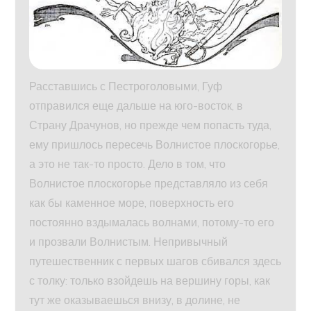
Расставшись с Пестроголовыми, Гуф
отправился еще дальше на юго-восток, в
Страну Драчунов, но прежде чем попасть туда,
ему пришлось пересечь Волнистое плоскогорье,
а это не так-то просто. Дело в том, что
Волнистое плоскогорье представляло из себя
как бы каменное море, поверхность его
постоянно вздымалась волнами, потому-то его
и прозвали Волнистым. Непривычный
путешественник с первых шагов сбивался здесь
с толку: только взойдешь на вершину горы, как
тут же оказываешься внизу, в долине, не