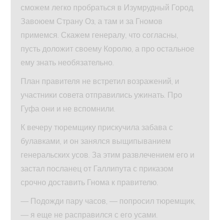
сможем легко пробраться в Изумрудный Город.
Завоюем Страну Оз, а там и за Гномов
примемся. Скажем генералу, что согласны,
пусть доложит своему Королю, а про остальное
ему знать необязательно.
План правителя не встретил возражений, и
участники совета отправились ужинать. Про
Гуфа они и не вспомнили.
К вечеру тюремщику прискучила забава с
булавками, и он занялся выщипыванием
генеральских усов. За этим развлечением его и
застал посланец от Галлипута с приказом
срочно доставить Гнома к правителю.
— Подожди пару часов, — попросил тюремщик,
— я еще не расправился с его усами.