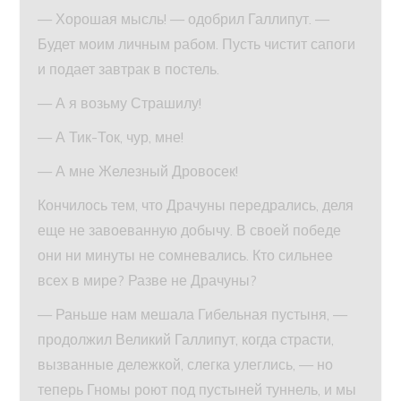
— Хорошая мысль! — одобрил Галлипут. —
Будет моим личным рабом. Пусть чистит сапоги
и подает завтрак в постель.
— А я возьму Страшилу!
— А Тик-Ток, чур, мне!
— А мне Железный Дровосек!
Кончилось тем, что Драчуны передрались, деля
еще не завоеванную добычу. В своей победе
они ни минуты не сомневались. Кто сильнее
всех в мире? Разве не Драчуны?
— Раньше нам мешала Гибельная пустыня, —
продолжил Великий Галлипут, когда страсти,
вызванные дележкой, слегка улеглись, — но
теперь Гномы роют под пустыней туннель, и мы