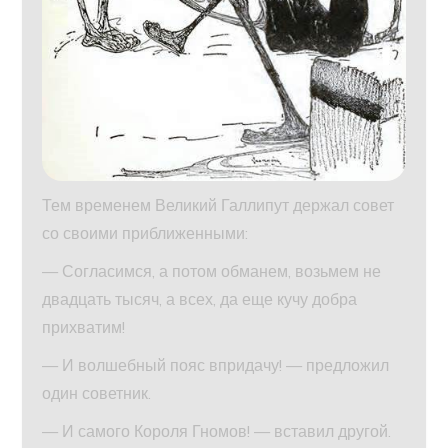
Тем временем Великий Галлипут держал совет
со своими приближенными:
— Согласимся, а потом обманем, возьмем не
двадцать тысяч, а всех, да еще кучу добра
прихватим!
— И волшебный пояс впридачу! — предложил
один советник.
— И самого Короля Гномов! — вставил другой.