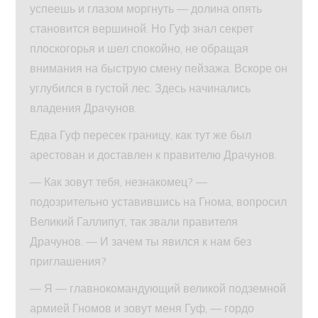
успеешь и глазом моргнуть — долина опять
становится вершиной. Но Гуф знал секрет
плоскогорья и шел спокойно, не обращая
внимания на быструю смену пейзажа. Вскоре он
углубился в густой лес. Здесь начинались
владения Драчунов.
Едва Гуф пересек границу, как тут же был
арестован и доставлен к правителю Драчунов.
— Как зовут тебя, незнакомец? —
подозрительно уставившись на Гнома, вопросил
Великий Галлипут, так звали правителя
Драчунов. — И зачем ты явился к нам без
приглашения?
— Я — главнокомандующий великой подземной
армией Гномов и зовут меня Гуф, — гордо