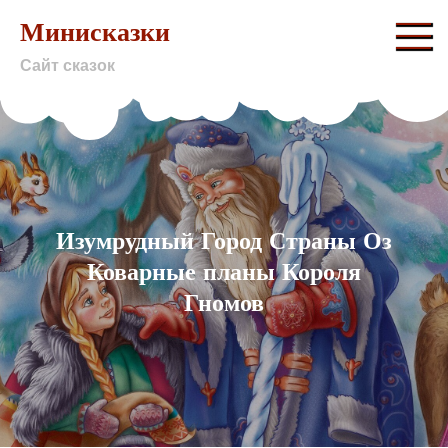
Skip
Минисказки
to
Сайт сказок
content
Изумрудный Город Страны Оз
Коварные планы Короля
Гномов