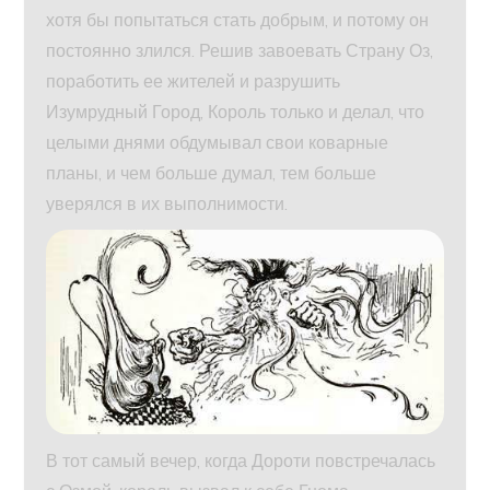
хотя бы попытаться стать добрым, и потому он
постоянно злился. Решив завоевать Страну Оз,
поработить ее жителей и разрушить
Изумрудный Город, Король только и делал, что
целыми днями обдумывал свои коварные
планы, и чем больше думал, тем больше
уверялся в их выполнимости.
В тот самый вечер, когда Дороти повстречалась