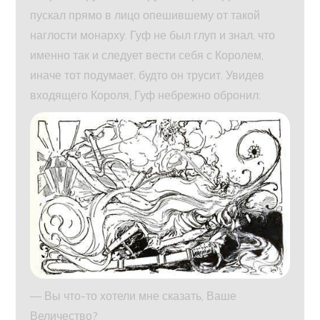
пускал прямо в лицо опешившему от такой
наглости монарху. Гуф не был глуп и знал, что
именно так и следует вести себя с Королем,
иначе тот подумает, будто он трусит. Увидев
входящего Короля, Гуф небрежно обронил:
— Вы что-то хотели мне сказать, Ваше
Величество?