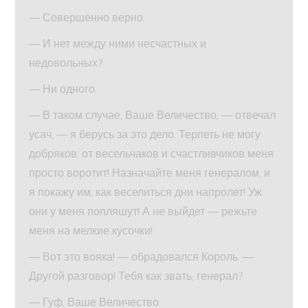
— Совершенно верно.
— И нет между ними несчастных и
недовольных?
— Ни одного.
— В таком случае, Ваше Величество, — отвечал
усач, — я берусь за это дело. Терпеть не могу
добряков, от весельчаков и счастливчиков меня
просто воротит! Назначайте меня генералом, и
я покажу им, как веселиться дни напролет! Уж
они у меня попляшут! А не выйдет — режьте
меня на мелкие кусочки!
— Вот это вояка! — обрадовался Король. —
Другой разговор! Тебя как звать, генерал?
— Гуф, Ваше Величество.