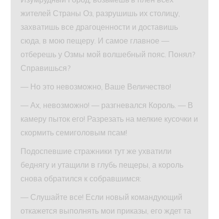
жителей Страны Оз, разрушишь их столицу,
захватишь все драгоценности и доставишь
сюда, в мою пещеру. И самое главное —
отберешь у Озмы мой волшебный пояс. Понял?
Справишься?
— Но это невозможно, Ваше Величество!
— Ах, невозможно! — разгневался Король. — В
камеру пыток его! Разрезать на мелкие кусочки и
скормить семиголовым псам!
Подоспевшие стражники тут же ухватили
беднягу и утащили в глубь пещеры, а король
снова обратился к собравшимся:
— Слушайте все! Если новый командующий
откажется выполнять мои приказы, его ждет та