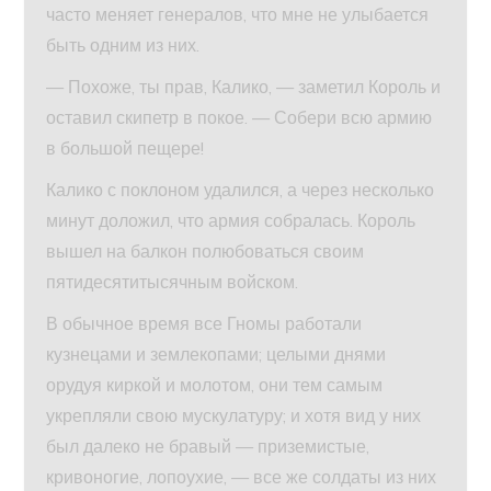
часто меняет генералов, что мне не улыбается
быть одним из них.
— Похоже, ты прав, Калико, — заметил Король и
оставил скипетр в покое. — Собери всю армию
в большой пещере!
Калико с поклоном удалился, а через несколько
минут доложил, что армия собралась. Король
вышел на балкон полюбоваться своим
пятидесятитысячным войском.
В обычное время все Гномы работали
кузнецами и землекопами; целыми днями
орудуя киркой и молотом, они тем самым
укрепляли свою мускулатуру; и хотя вид у них
был далеко не бравый — приземистые,
кривоногие, лопоухие, — все же солдаты из них