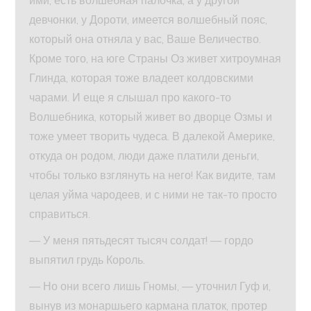
девчонки, у Дороти, имеется волшебный пояс,
который она отняла у вас, Ваше Величество.
Кроме того, на юге Страны Оз живет хитроумная
Глинда, которая тоже владеет колдовскими
чарами. И еще я слышал про какого-то
Волшебника, который живет во дворце Озмы и
тоже умеет творить чудеса. В далекой Америке,
откуда он родом, люди даже платили деньги,
чтобы только взглянуть на него! Как видите, там
целая уйма чародеев, и с ними не так-то просто
справиться.
— У меня пятьдесят тысяч солдат! — гордо
выпятил грудь Король.
— Но они всего лишь Гномы, — уточнил Гуф и,
вынув из монаршьего кармана платок, протер