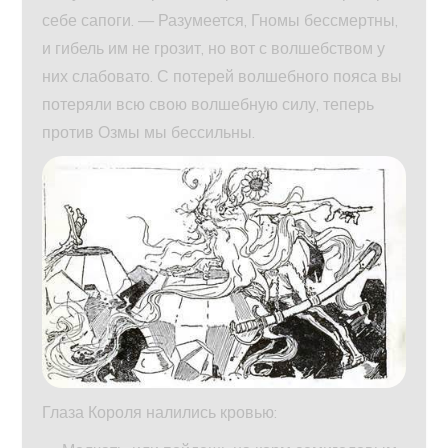
себе сапоги. — Разумеется, Гномы бессмертны,
и гибель им не грозит, но вот с волшебством у
них слабовато. С потерей волшебного пояса вы
потеряли всю свою волшебную силу, теперь
против Озмы мы бессильны.
Глаза Короля налились кровью: