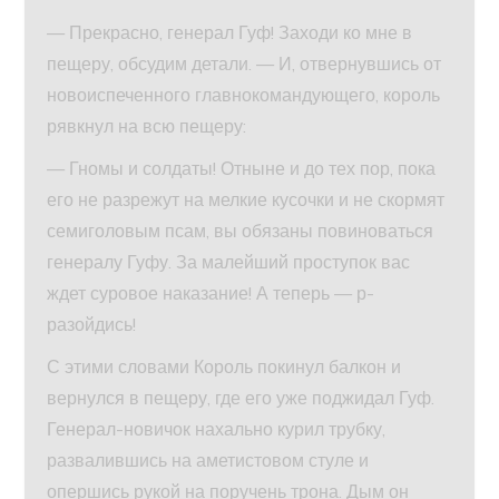
— Прекрасно, генерал Гуф! Заходи ко мне в
пещеру, обсудим детали. — И, отвернувшись от
новоиспеченного главнокомандующего, король
рявкнул на всю пещеру:
— Гномы и солдаты! Отныне и до тех пор, пока
его не разрежут на мелкие кусочки и не скормят
семиголовым псам, вы обязаны повиноваться
генералу Гуфу. За малейший проступок вас
ждет суровое наказание! А теперь — р-
разойдись!
С этими словами Король покинул балкон и
вернулся в пещеру, где его уже поджидал Гуф.
Генерал-новичок нахально курил трубку,
развалившись на аметистовом стуле и
опершись рукой на поручень трона. Дым он