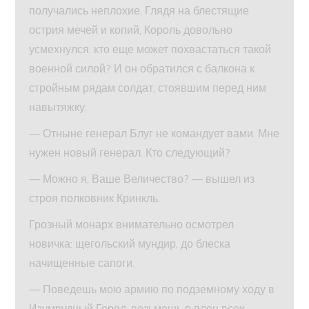
получались неплохие. Глядя на блестящие
острия мечей и копий, Король довольно
усмехнулся: кто еще может похвастаться такой
военной силой? И он обратился с балкона к
стройным рядам солдат, стоявшим перед ним
навытяжку:
— Отныне генерал Блуг не командует вами. Мне
нужен новый генерал. Кто следующий?
— Можно я, Ваше Величество? — вышел из
строя полковник Кринкль.
Грозный монарх внимательно осмотрел
новичка: щегольский мундир, до блеска
начищенные сапоги.
— Поведешь мою армию по подземному ходу в
Изумрудный Город, возьмешь в плен всех