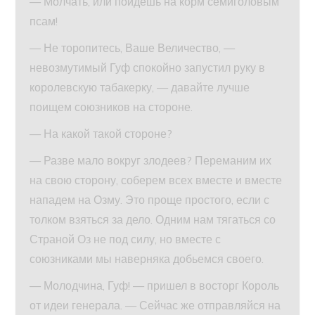
— Молчать, или пойдешь на корм семиголовым
псам!
— Не торопитесь, Ваше Величество, —
невозмутимый Гуф спокойно запустил руку в
королевскую табакерку, — давайте лучше
поищем союзников на стороне.
— На какой такой стороне?
— Разве мало вокруг злодеев? Переманим их
на свою сторону, соберем всех вместе и вместе
нападем на Озму. Это проще простого, если с
толком взяться за дело. Одним нам тягаться со
Страной Оз не под силу, но вместе с
союзниками мы наверняка добьемся своего.
— Молодчина, Гуф! — пришел в восторг Король
от идеи генерала. — Сейчас же отправляйся на