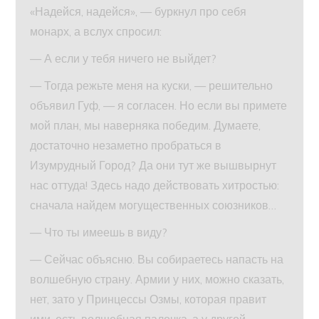
«Надейся, надейся», — буркнул про себя
монарх, а вслух спросил:
— А если у тебя ничего не выйдет?
— Тогда режьте меня на куски, — решительно
объявил Гуф, — я согласен. Но если вы примете
мой план, мы наверняка победим. Думаете,
достаточно незаметно пробраться в
Изумрудный Город? Да они тут же вышвырнут
нас оттуда! Здесь надо действовать хитростью:
сначала найдем могущественных союзников…
— Что ты имеешь в виду?
— Сейчас объясню. Вы собираетесь напасть на
волшебную страну. Армии у них, можно сказать,
нет, зато у Принцессы Озмы, которая правит
ими, есть волшебная палочка, а у другой