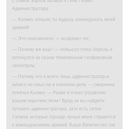
с Озмой, король вызвал к себе Гнома-
Администратора:
— Калико, отныне ты будешь командовать моей
армией!
— Это невозможно, — возразил тот.
— Почему же еще? — повысил голос Король и
потянулся за своим тяжеленным сапфировым
скипетром.
— Потому что я всего лишь администратор и
ничего не смыслю в военном деле, — смиренно
отвечал Калико. — Разве я плохо управляю
вашим королевством? Вряд ли вы найдете
лучшего администратора, зато есть сотни
Гномов, которые гораздо лучше меня справятся
с командованием армией. Ваше Величество так