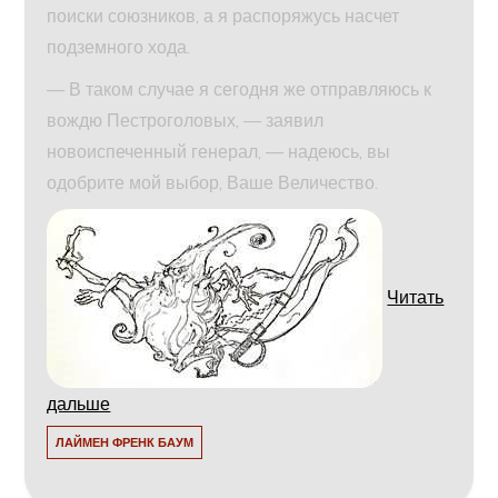
поиски союзников, а я распоряжусь насчет
подземного хода.
— В таком случае я сегодня же отправляюсь к
вождю Пестроголовых, — заявил
новоиспеченный генерал, — надеюсь, вы
одобрите мой выбор, Ваше Величество.
Читать
дальше
ЛАЙМЕН ФРЕНК БАУМ