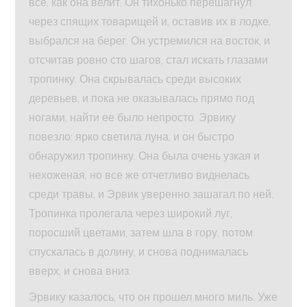
все, как она велит. Он тихонько перешагнул
через спящих товарищей и, оставив их в лодке,
выбрался на берег. Он устремился на восток, и
отсчитав ровно сто шагов, стал искать глазами
тропинку. Она скрывалась среди высоких
деревьев, и пока не оказывалась прямо под
ногами, найти ее было непросто. Эрвику
повезло: ярко светила луна, и он быстро
обнаружил тропинку. Она была очень узкая и
нехоженая, но все же отчетливо виднелась
среди травы, и Эрвик уверенно зашагал по ней.
Тропинка пролегала через широкий луг,
поросший цветами, затем шла в гору, потом
спускалась в долину, и снова поднималась
вверх, и снова вниз.
Эрвику казалось, что он прошел много миль. Уже