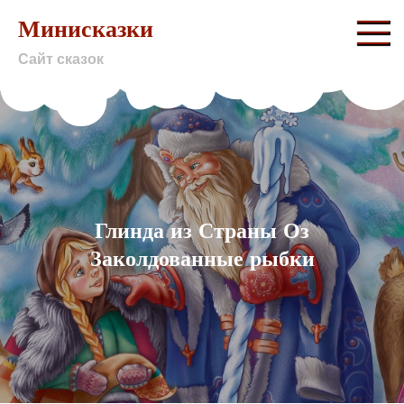
Skip
Минисказки
to
Сайт сказок
content
Глинда из Страны Оз
Заколдованные рыбки