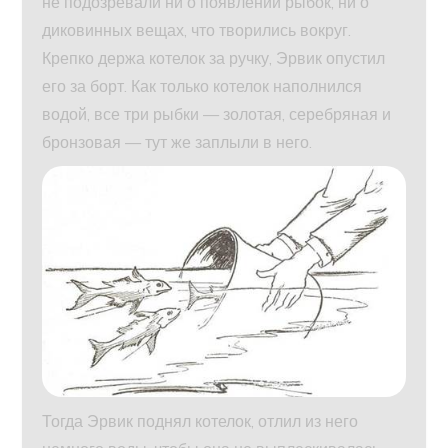
не подозревали ни о появлении рыбок, ни о
диковинных вещах, что творились вокруг.
Крепко держа котелок за ручку, Эрвик опустил
его за борт. Как только котелок наполнился
водой, все три рыбки — золотая, серебряная и
бронзовая — тут же заплыли в него.
Тогда Эрвик поднял котелок, отлил из него