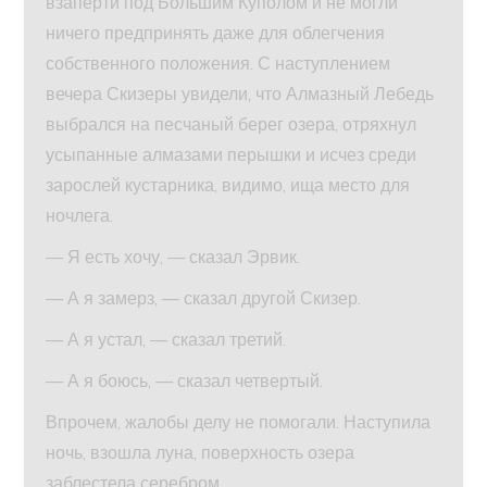
взаперти под Большим Куполом и не могли
ничего предпринять даже для облегчения
собственного положения. С наступлением
вечера Скизеры увидели, что Алмазный Лебедь
выбрался на песчаный берег озера, отряхнул
усыпанные алмазами перышки и исчез среди
зарослей кустарника, видимо, ища место для
ночлега.
— Я есть хочу, — сказал Эрвик.
— А я замерз, — сказал другой Скизер.
— А я устал, — сказал третий.
— А я боюсь, — сказал четвертый.
Впрочем, жалобы делу не помогали. Наступила
ночь, взошла луна, поверхность озера
заблестела серебром.