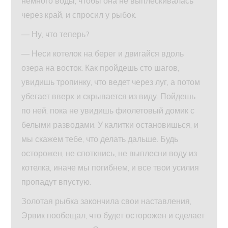
немного воды, чтобы она не выплескивалась
через край, и спросил у рыбок:
— Ну, что теперь?
— Неси котелок на берег и двигайся вдоль
озера на восток. Как пройдешь сто шагов,
увидишь тропинку, что ведет через луг, а потом
убегает вверх и скрывается из виду. Пойдешь
по ней, пока не увидишь фиолетовый домик с
белыми разводами. У калитки остановишься, и
мы скажем тебе, что делать дальше. Будь
осторожен, не споткнись, не выплесни воду из
котелка, иначе мы погибнем, и все твои усилия
пропадут впустую.
Золотая рыбка закончила свои наставления,
Эрвик пообещал, что будет осторожен и сделает