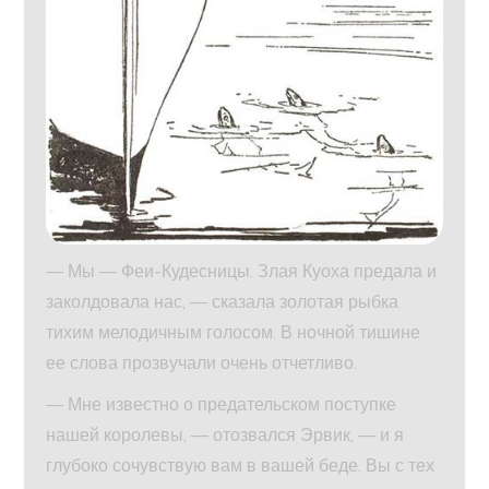
— Мы — Феи-Кудесницы. Злая Куоха предала и
заколдовала нас, — сказала золотая рыбка
тихим мелодичным голосом. В ночной тишине
ее слова прозвучали очень отчетливо.
— Мне известно о предательском поступке
нашей королевы, — отозвался Эрвик, — и я
глубоко сочувствую вам в вашей беде. Вы с тех