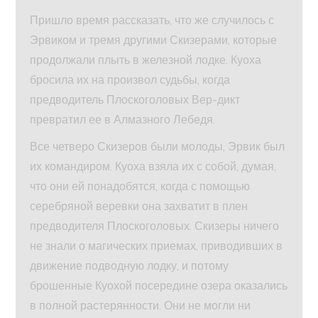
Пришло время рассказать, что же случилось с
Эрвиком и тремя другими Скизерами, которые
продолжали плыть в железной лодке. Куоха
бросила их на произвол судьбы, когда
предводитель Плоскоголовых Вер-дикт
превратил ее в Алмазного Лебедя.
Все четверо Скизеров были молоды, Эрвик был
их командиром. Куоха взяла их с собой, думая,
что они ей понадобятся, когда с помощью
серебряной веревки она захватит в плен
предводителя Плоскоголовых. Скизеры ничего
не знали о магических приемах, приводивших в
движение подводную лодку, и потому
брошенные Куохой посередине озера оказались
в полной растерянности. Они не могли ни