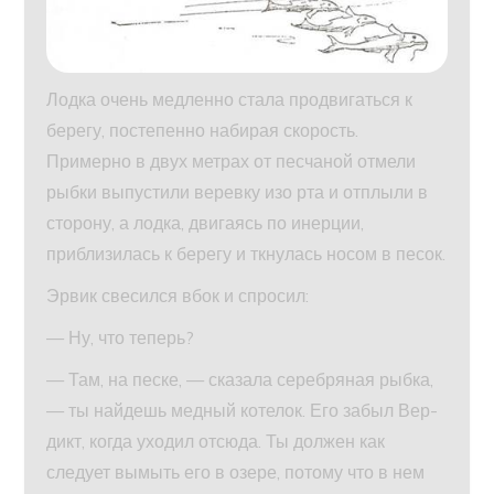
Лодка очень медленно стала продвигаться к
берегу, постепенно набирая скорость.
Примерно в двух метрах от песчаной отмели
рыбки выпустили веревку изо рта и отплыли в
сторону, а лодка, двигаясь по инерции,
приблизилась к берегу и ткнулась носом в песок.
Эрвик свесился вбок и спросил:
— Ну, что теперь?
— Там, на песке, — сказала серебряная рыбка,
— ты найдешь медный котелок. Его забыл Вер-
дикт, когда уходил отсюда. Ты должен как
следует вымыть его в озере, потому что в нем