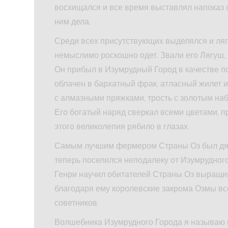
восхищался и все время выставлял напоказ св
ним дела.
Среди всех присутствующих выделялся и ляг
немыслимо роскошно одет. Звали его Лягуш,
Он прибыл в Изумрудный Город в качестве по
облачен в бархатный фрак, атласный жилет 
с алмазными пряжками, трость с золотым на
Его богатый наряд сверкал всеми цветами, пр
этого великолепия рябило в глазах.
Самым лучшим фермером Страны Оз был дядя
теперь поселился неподалеку от Изумрудного
Генри научил обитателей Страны Оз выращив
благодаря ему королевские закрома Озмы вс
советников.
Волшебника Изумрудного Города я называю 