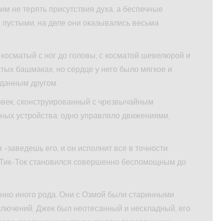
им не терять присутствия духа, а беспечные
 пустыми, на деле они оказывались весьма
 косматый с ног до головы, с косматой шевелюрой и
тых башмаках, но сердце у него было мягкое и
еданным другом.
овек, сконструированный с чрезвычайным
льных устройства: одно управляло движениями,
-заведешь его, и он исполнит все в точности.
и Тик-Ток становился совершенно беспомощным до
но иного рода. Они с Озмой были старинными
лючений. Джек был неотесанный и нескладный, его