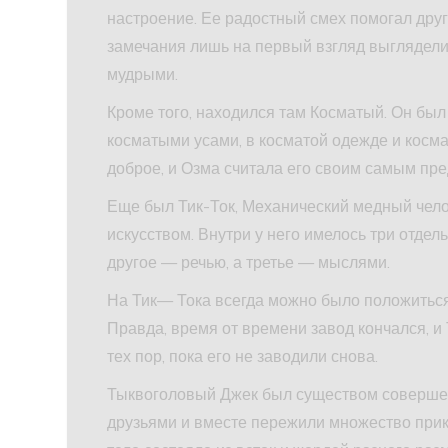
настроение. Ее радостный смех помогал друг
замечания лишь на первый взгляд выглядели
мудрыми.
Кроме того, находился там Косматый. Он был
косматыми усами, в косматой одежде и косма
доброе, и Озма считала его своим самым пр
Еще был Тик-Ток, Механический медный чел
искусством. Внутри у него имелось три отде
другое — речью, а третье — мыслями.
На Тик— Тока всегда можно было положиться 
Правда, время от времени завод кончался, 
тех пор, пока его не заводили снова.
Тыквоголовый Джек был существом совершен
друзьями и вместе пережили множество прик