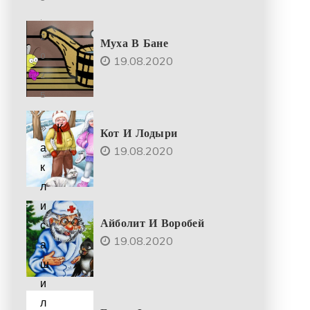
.
2
Муха В Бане
0
19.08.2020
2
5
К
Кот И Лодыри
а
19.08.2020
к
л
и
Айболит И Воробей
с
19.08.2020
а
ш
и
л