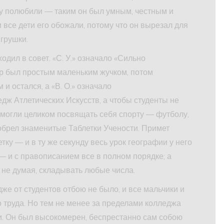
азу полюбили — таким он был умным, честным и
 все дети его обожали, потому что он вырезал для
грушки.
одил в совет. «С. У.» означало «Сильно
ор был простым маленьким жучком, потом
и остался, а «В. О.» означало
дж Атлетических Искусств, а чтобы студенты не
 могли целиком посвящать себя спорту — футболу,
обрел знаменитые Таблетки Учености. Примет
тку — и в ту же секунду весь урок географии у него
— и с правописанием все в полном порядке; а
 не думая, складывать любые числа.
же от студентов отбою не было, и все мальчики и
о труда. Но тем не менее за пределами колледжа
 Он был высокомерен, беспрестанно сам собою