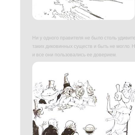
Ни у одного правителя не было столь удивите
таких диковинных существ и быть не могло. Н
и все они пользовались ее доверием.