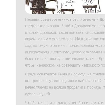
Первым среди советников был Железный Дров
гладко отполирован. Чтобы Дровосек мог сво
маслом. Дровосек носил при себе сверкающи
окружающим о его ремесле. Но в действитель
ход, потому что он жил в великолепном желе
императором. Железного Дровосека звали Ник
было не слишком чувствительное, так что Др
чтобы ненароком не совершить недоброго пос
Среди советников была и Лоскутушка, тряпич
пестрого лоскутного одеяла и набили ватой.
вечно тянуло на всякие проделки и проказы, та
сумасшедшей.
Что бы ни происходило, какие бы ни случали