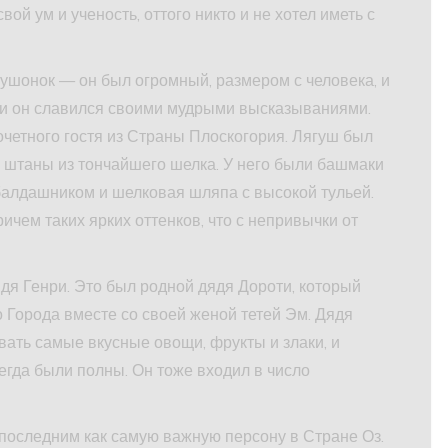
ой ум и ученость, оттого никто и не хотел иметь с
ушонок — он был огромный, размером с человека, и
 и он славился своими мудрыми высказываниями.
четного гостя из Страны Плоскогория. Лягуш был
и штаны из тончайшего шелка. У него были башмаки
балдашником и шелковая шляпа с высокой тульей.
ичем таких ярких оттенков, что с непривычки от
 Генри. Это был родной дядя Дороти, который
 Города вместе со своей женой тетей Эм. Дядя
ать самые вкусные овощи, фрукты и злаки, и
егда были полны. Он тоже входил в число
последним как самую важную персону в Стране Оз.