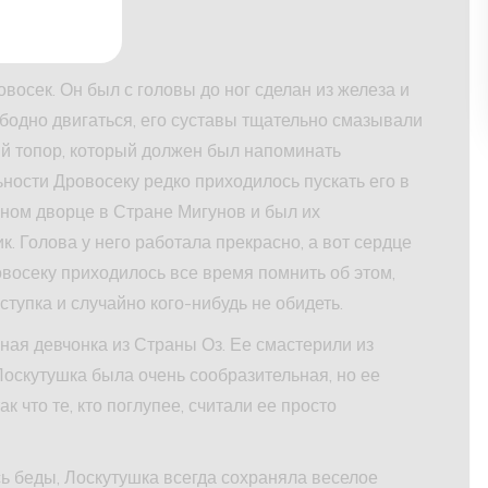
осек. Он был с головы до ног сделан из железа и
бодно двигаться, его суставы тщательно смазывали
й топор, который должен был напоминать
ности Дровосеку редко приходилось пускать его в
зном дворце в Стране Мигунов и был их
. Голова у него работала прекрасно, а вот сердце
овосеку приходилось все время помнить об этом,
тупка и случайно кого-нибудь не обидеть.
ная девчонка из Страны Оз. Ее смастерили из
 Лоскутушка была очень сообразительная, но ее
к что те, кто поглупее, считали ее просто
сь беды, Лоскутушка всегда сохраняла веселое