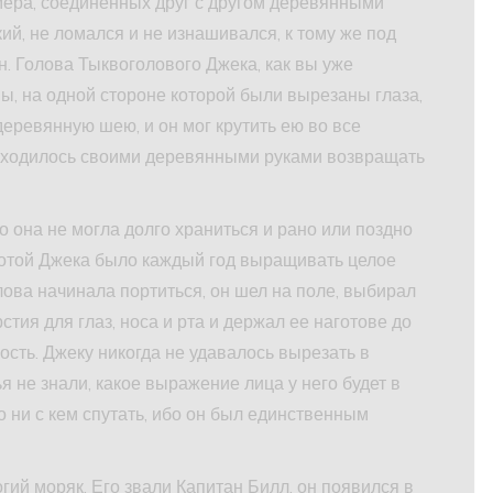
змера, соединенных друг с другом деревянными
ий, не ломался и не изнашивался, к тому же под
н. Голова Тыквоголового Джека, как вы уже
вы, на одной стороне которой были вырезаны глаза,
деревянную шею, и он мог крутить ею во все
риходилось своими деревянными руками возвращать
о она не могла долго храниться и рано или поздно
ботой Джека было каждый год выращивать целое
лова начинала портиться, он шел на поле, выбирал
стия для глаз, носа и рта и держал ее наготове до
ость. Джеку никогда не удавалось вырезать в
ья не знали, какое выражение лица у него будет в
о ни с кем спутать, ибо он был единственным
ий моряк. Его звали Капитан Билл, он появился в