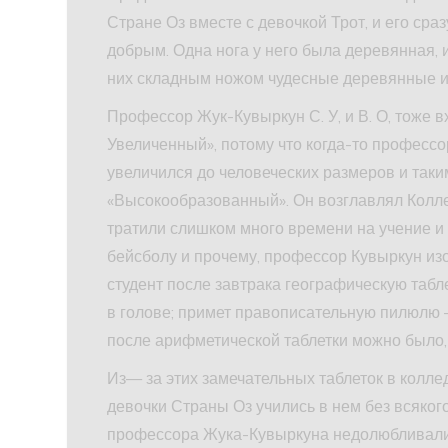
Стране Оз вместе с девочкой Трот, и его ср
добрым. Одна нога у него была деревянная, и
них складным ножом чудесные деревянные и
Профессор Жук-Кувыркун С. У, и В. О, тоже вх
Увеличенный», потому что когда-то професс
увеличился до человеческих размеров и таким 
«Высокообразованный». Он возглавлял Колле
тратили слишком много времени на учение и
бейсболу и прочему, профессор Кувыркун из
студент после завтрака географическую табле
в голове; примет правописательную пилюлю 
после арифметической таблетки можно было,
Из— за этих замечательных таблеток в коллед
девочки Страны Оз учились в нем без всяког
профессора Жука-Кувыркуна недолюбливали.