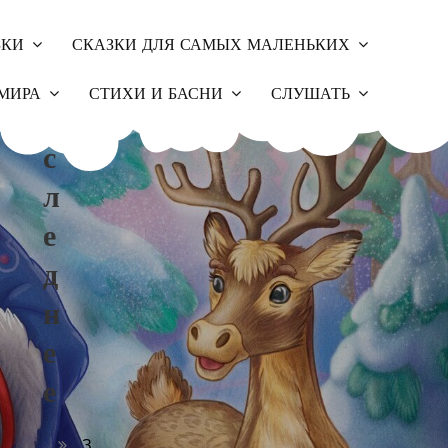
ЗКИ
СКАЗКИ ДЛЯ САМЫХ МАЛЕНЬКИХ
П
МИРА
СТИХИ И БАСНИ
СЛУШАТЬ
О
С
Л
Е
Д
Н
Е
Е
З