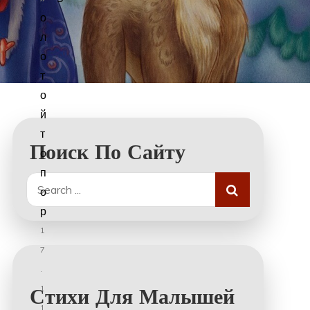
о
л
о
т
о
й
т
Поиск По Сайту
о
п
Search
о
for:
р
1
7
.
1
Стихи Для Малышей
1