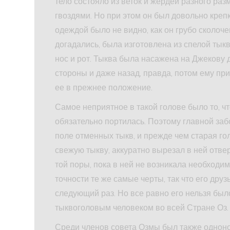
тело состояло из веток и жердей разного ра
гвоздями. Но при этом он был довольно крепк
одеждой было не видно, как он грубо сколоче
догадались, была изготовлена из спелой тык
нос и рот. Тыква была насажена на Джекову 
стороны и даже назад, правда, потом ему п
ее в прежнее положение.
Самое неприятное в такой голове было то, чт
обязательно портилась. Поэтому главной за
поле отменных тыкв, и прежде чем старая го
свежую тыкву, аккуратно вырезал в ней отвер
той поры, пока в ней не возникала необходим
точности те же самые черты, так что его друз
следующий раз. Но все равно его нельзя был
тыквоголовым человеком во всей Стране Оз.
Среди членов совета Озмы был также одноног