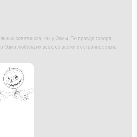
льных советников, как у Озмы. По правде говоря,
о Озма любила их всех, со всеми их странностями,