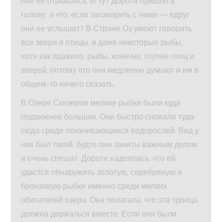
нее не отрываясь. И тут Дороти пришло в
голову: а что, если заговорить с ними — вдруг
они ее услышат? В Стране Оз умеют говорить
все звери и птицы, и даже некоторые рыбы,
хотя как правило, рыбы, конечно, глупее птиц и
зверей, потому что они медленно думают и им в
общем-то нечего сказать.
В Озере Скизеров мелкие рыбки были куда
подвижнее больших. Они быстро сновали туда-
сюда среди покачивающихся водорослей. Вид у
них был такой, будто они заняты важным делом
и очень спешат. Дороти надеялась, что ей
удастся обнаружить золотую, серебряную и
бронзовую рыбки именно среди мелких
обитателей озера. Она полагала, что эта троица
должна держаться вместе. Если они были