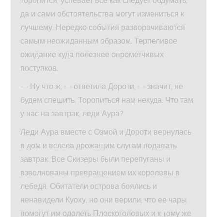
торопится, успевает все как следует обдумать,
да и сами обстоятельства могут измениться к
лучшему. Нередко события разворачиваются
самым неожиданным образом. Терпеливое
ожидание куда полезнее опрометчивых
поступков.
— Ну что ж, — ответила Дороти, — значит, не
будем спешить. Торопиться нам некуда. Что там
у нас на завтрак, леди Аура?
Леди Аура вместе с Озмой и Дороти вернулась
в дом и велела дрожащим слугам подавать
завтрак. Все Скизеры были перепуганы и
взволнованы превращением их королевы в
лебедя. Обитатели острова боялись и
ненавидели Куоху, но они верили, что ее чары
помогут им одолеть Плоскоголовых и к тому же