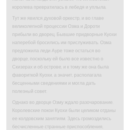
королева превратилась в лебедя и уплыла.
Тут же явился духовой оркестр, и во главе
великолепной процессии Озма и Дороти
прибыли во дворец. Бывшие придворные Куохи
наперебой бросились им прислуживать. Озма
предложила леди Ауре тоже остаться во
дворце, поскольку ей было все известно о
Скизерах и об острове, и к тому же она была
фавориткой Куохи, а значит, располагала
бесценными сведениями и могла дать
полезный совет.
Однако во дворце Озму ждало разочарование.
Королевские покои Куохи были целиком отданы
ее колдовским занятиям. Здесь громоздились
бесчисленные странные приспособления,