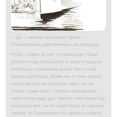
— Да, — мрачно проговорил Эрвик. —
Плоскоголовые действительно нас победили.
Чтобы следить за тем, что происходит, Озма,
Дороти и леди Аура вышли из дому и подошли
вплотную к стеклянному куполу. Кое-что им
удалось разглядеть. Кроме них у стены купола
стояло множество Скизеров, гадая, что же
теперь с ними будет. Смотреть приходилось
через толщу воды, да к тому же снизу вверх под
сильным углом, так что видно было не слишком
хорошо, но Скизерам все же удалось уследить