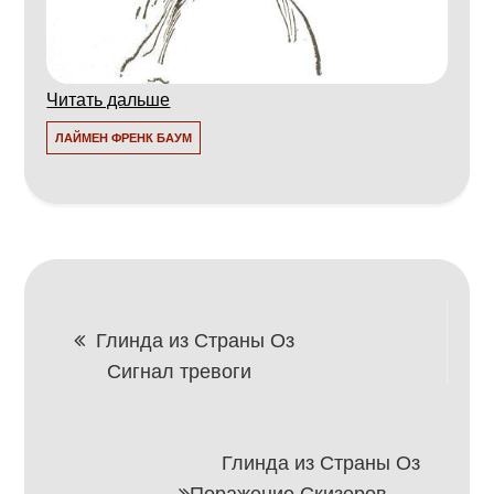
Читать дальше
ЛАЙМЕН ФРЕНК БАУМ
Навигация
Глинда из Страны Оз
Сигнал тревоги
по
записям
Глинда из Страны Оз
Поражение Скизеров