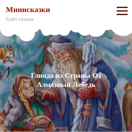
Skip
Минисказки
to
Сайт сказок
content
Глинда из Страны Оз
Алмазный Лебедь