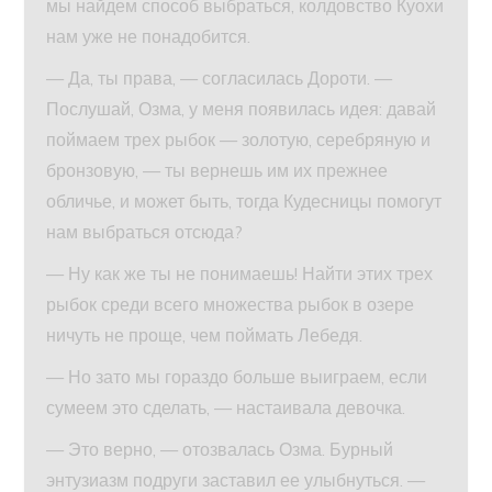
мы найдем способ выбраться, колдовство Куохи
нам уже не понадобится.
— Да, ты права, — согласилась Дороти. —
Послушай, Озма, у меня появилась идея: давай
поймаем трех рыбок — золотую, серебряную и
бронзовую, — ты вернешь им их прежнее
обличье, и может быть, тогда Кудесницы помогут
нам выбраться отсюда?
— Ну как же ты не понимаешь! Найти этих трех
рыбок среди всего множества рыбок в озере
ничуть не проще, чем поймать Лебедя.
— Но зато мы гораздо больше выиграем, если
сумеем это сделать, — настаивала девочка.
— Это верно, — отозвалась Озма. Бурный
энтузиазм подруги заставил ее улыбнуться. —