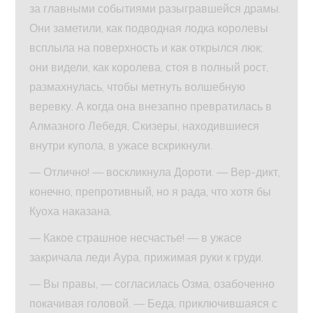
за главными событиями разыгравшейся драмы.
Они заметили, как подводная лодка королевы
всплыла на поверхность и как открылся люк;
они видели, как королева, стоя в полный рост,
размахнулась, чтобы метнуть волшебную
веревку. А когда она внезапно превратилась в
Алмазного Лебедя, Скизеры, находившиеся
внутри купола, в ужасе вскрикнули.
— Отлично! — воскликнула Дороти. — Вер-дикт,
конечно, препротивный, но я рада, что хотя бы
Куоха наказана.
— Какое страшное несчастье! — в ужасе
закричала леди Аура, прижимая руки к груди.
— Вы правы, — согласилась Озма, озабоченно
покачивая головой. — Беда, приключившаяся с