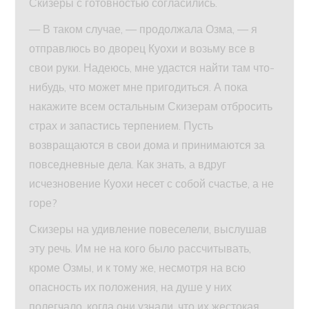
Скизеры с готовностью согласились.
— В таком случае, — продолжала Озма, — я
отправлюсь во дворец Куохи и возьму все в
свои руки. Надеюсь, мне удастся найти там что-
нибудь, что может мне пригодиться. А пока
накажите всем остальным Скизерам отбросить
страх и запастись терпением. Пусть
возвращаются в свои дома и принимаются за
повседневные дела. Как знать, а вдруг
исчезновение Куохи несет с собой счастье, а не
горе?
Скизеры на удивление повеселели, выслушав
эту речь. Им не на кого было рассчитывать,
кроме Озмы, и к тому же, несмотря на всю
опасность их положения, на душе у них
полегчало, когда они узнали, что их жестокая