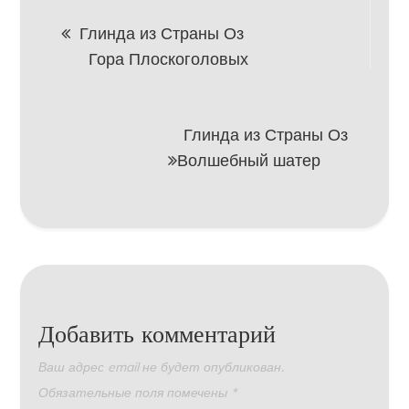
Навигация
Глинда из Страны Оз
Гора Плоскоголовых
по
записям
Глинда из Страны Оз
Волшебный шатер
Добавить комментарий
Ваш адрес email не будет опубликован.
Обязательные поля помечены
*