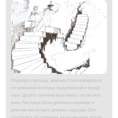
Подойдя к проходу, девочки стали взбираться
по каменной лестнице, вырубленной в толще
горы. Десять ступенек вели вверх, потом пять
вниз. Лестница была довольно широкая, и
девочки могли идти, держась под руки. Они
спустились по ступеням, ведущим вниз, потом