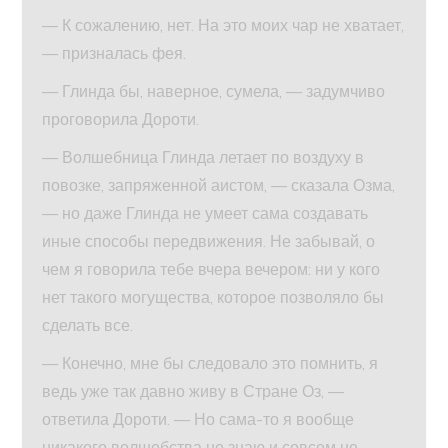
— К сожалению, нет. На это моих чар не хватает,
— призналась фея.
— Глинда бы, наверное, сумела, — задумчиво
проговорила Дороти.
— Волшебница Глинда летает по воздуху в
повозке, запряженной аистом, — сказала Озма,
— но даже Глинда не умеет сама создавать
иные способы передвижения. Не забывай, о
чем я говорила тебе вчера вечером: ни у кого
нет такого могущества, которое позволяло бы
сделать все.
— Конечно, мне бы следовало это помнить, я
ведь уже так давно живу в Стране Оз, —
ответила Дороти. — Но сама-то я вообще
никакого волшебства не знаю и совсем не