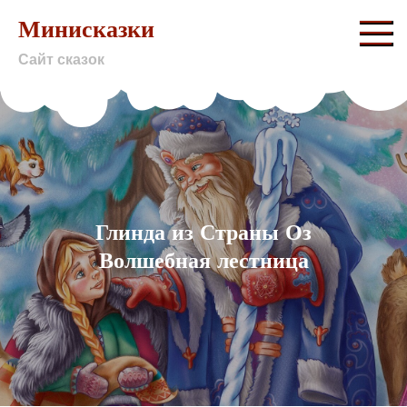
Skip
Минисказки
to
Сайт сказок
content
Глинда из Страны Оз
Волшебная лестница