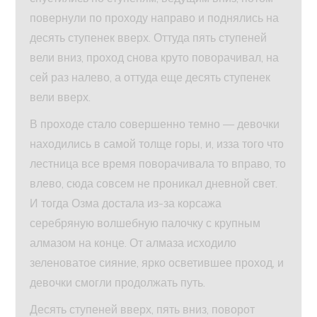
повернули по проходу направо и поднялись на
десять ступенек вверх. Оттуда пять ступеней
вели вниз, проход снова круто поворачивал, на
сей раз налево, а оттуда еще десять ступенек
вели вверх.
В проходе стало совершенно темно — девочки
находились в самой толще горы, и, изза того что
лестница все время поворачивала то вправо, то
влево, сюда совсем не проникал дневной свет.
И тогда Озма достала из-за корсажа
серебряную волшебную палочку с крупным
алмазом на конце. От алмаза исходило
зеленоватое сияние, ярко осветившее проход, и
девочки смогли продолжать путь.
Десять ступеней вверх, пять вниз, поворот