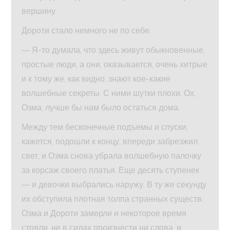
вершину.
Дороти стало немного не по себе.
— Я-то думала, что здесь живут обыкновенные,
простые люди, а они, оказывается, очень хитрые
и к тому же, как видно, знают кое-какие
волшебные секреты. С ними шутки плохи. Ох,
Озма, лучше бы нам было остаться дома.
Между тем бесконечные подъемы и спуски,
кажется, подошли к концу, впереди забрезжил
свет, и Озма снова убрала волшебную палочку
за корсаж своего платья. Еще десять ступенек
— и девочки выбрались наружу. В ту же секунду
их обступила плотная толпа странных существ.
Озма и Дороти замерли и некоторое время
стояли, не в силах произнести ни слова, и