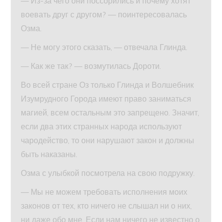
— Из-за чего они поссорились и почему хотят
воевать друг с другом? — поинтересовалась
Озма.
— Не могу этого сказать, — отвечала Глинда.
— Как же так? — возмутилась Дороти.
Во всей стране Оз только Глинда и Волшебник
Изумрудного Города имеют право заниматься
магией, всем остальным это запрещено. Значит,
если два этих странных народа используют
чародейство, то они нарушают закон и должны
быть наказаны.
Озма с улыбкой посмотрела на свою подружку.
— Мы не можем требовать исполнения моих
законов от тех, кто ничего не слышал ни о них,
ни даже обо мне. Если нам ничего не известно о