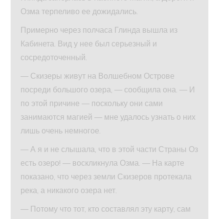
Озма терпеливо ее дожидались.
Примерно через полчаса Глинда вышла из
Кабинета. Вид у нее был серьезный и
сосредоточенный.
— Скизеры живут на Волшебном Острове
посреди большого озера, — сообщила она. — И
по этой причине — поскольку они сами
занимаются магией — мне удалось узнать о них
лишь очень немногое.
— А я и не слышала, что в этой части Страны Оз
есть озеро! — воскликнула Озма. — На карте
показано, что через земли Скизеров протекала
река, а никакого озера нет.
— Потому что тот, кто составлял эту карту, сам