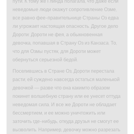
пути. К тому же Глинда полагала, что даже если
неведомые люди окажут сопротивление Озме,
все равно фее-правительнице Страны Оз едва
ли угрожает настоящая опасность. Другое дело
Дороти: Дороти не фея, а обыкновенная
девочка, попавшая в Страну Оз из Канзаса. То,
что для Озмы пустяк, для Дороти может
обернуться серьезной бедой.
Поселившись в Стране Оз, Дороти перестала
расти; ей суждено навсегда остаться маленькой
девочкой — разве что она какимто образом
покинет волшебную страну или ее унесет оттуда
неведомая сила. И все же Дороти не обладает
бессмертием, и ее можно уничтожить или
заточить где-нибудь, откуда друзья не смогут ее
вызволить. Например, девочку можно разрезать