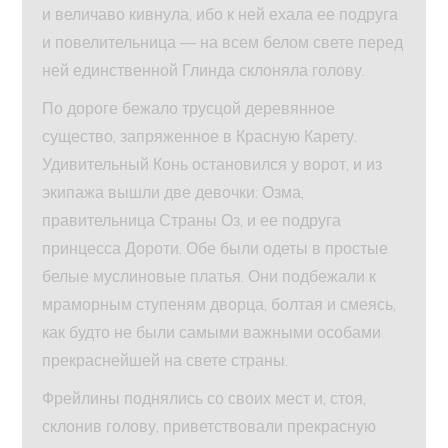
и величаво кивнула, ибо к ней ехала ее подруга
и повелительница — на всем белом свете перед
ней единственной Глинда склоняла голову.
По дороге бежало трусцой деревянное
существо, запряженное в Красную Карету.
Удивительный Конь остановился у ворот, и из
экипажа вышли две девочки: Озма,
правительница Страны Оз, и ее подруга
принцесса Дороти. Обе были одеты в простые
белые муслиновые платья. Они подбежали к
мраморным ступеням дворца, болтая и смеясь,
как будто не были самыми важными особами
прекраснейшей на свете страны.
Фрейлины поднялись со своих мест и, стоя,
склонив голову, приветствовали прекрасную