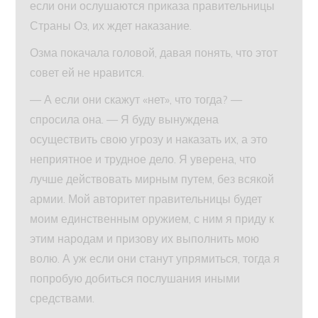
если они ослушаются приказа правительницы
Страны Оз, их ждет наказание.
Озма покачала головой, давая понять, что этот
совет ей не нравится.
— А если они скажут «нет», что тогда? —
спросила она. — Я буду вынуждена
осуществить свою угрозу и наказать их, а это
неприятное и трудное дело. Я уверена, что
лучше действовать мирным путем, без всякой
армии. Мой авторитет правительницы будет
моим единственным оружием, с ним я приду к
этим народам и призову их выполнить мою
волю. А уж если они станут упрямиться, тогда я
попробую добиться послушания иными
средствами.