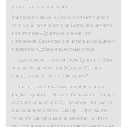
узнать, что где происходит.
Как правило, жизнь в Стране Оз течет мирно и
тихо, и обычно в Книге о ней написано немного,
но в этот день Дороти нашла кое-что
интересное. Даже пока она читала, к сообщению
продолжали добавляться новые слова.
— Удивительно! — воскликнула Дороти. — Озма,
знаешь ли ты, что в твоей Стране Оз живет
народ, который зовется Скизерами?
— Знаю, — ответила Озма, подойдя и встав
рядом с Дороти. — Я знаю, что на карте, которую
составил профессор Жук-Кувыркун, есть место,
обозначенное словом «Скизер». Впрочем, кто
такие эти Скизеры, мне не известно. Никто из
тех, кого я знаю, никогда не видел Скизеров и не