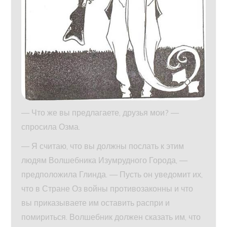
— Что же вы предлагаете, друзья мои? —
спросила Озма.
— Я считаю, что вы должны послать к этим
людям Волшебника Изумрудного Города, —
предположила Глинда. — Пусть он уведомит их,
что в Стране Оз войны противозаконны и что
вы приказываете им оставить распри и
помириться. Волшебник должен сказать им, что