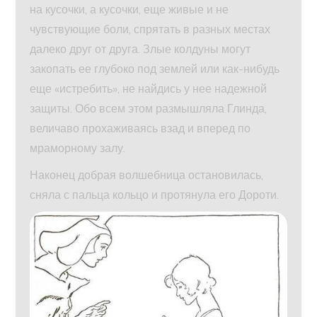
на кусочки, а кусочки, еще живые и не
чувствующие боли, спрятать в разных местах
далеко друг от друга. Злые колдуны могут
закопать ее глубоко под землей или как-нибудь
еще «истребить», не найдись у нее надежной
защиты. Обо всем этом размышляла Глинда,
величаво прохаживаясь взад и вперед по
мраморному залу.
Наконец добрая волшебница остановилась,
сняла с пальца кольцо и протянула его Дороти.