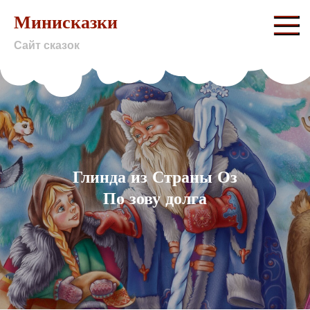
Skip
Минисказки
to
Сайт сказок
content
Глинда из Страны Оз
По зову долга