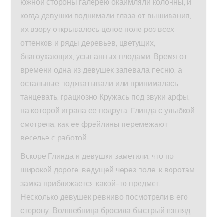
южной стороны галерею окаймляли колонны, и
когда девушки поднимали глаза от вышивания,
их взору открывалось целое поле роз всех
оттенков и ряды деревьев, цветущих,
благоухающих, усыпанных плодами. Время от
времени одна из девушек запевала песню, а
остальные подхватывали или принималась
танцевать, грациозно Кружась под звуки арфы,
на которой играла ее подруга. Глинда с улыбкой
смотрела, как ее фрейлины перемежают
веселье с работой.
Вскоре Глинда и девушки заметили, что по
широкой дороге, ведущей через поле, к воротам
замка приближается какой-то предмет.
Несколько девушек ревниво посмотрели в его
сторону. Волшебница бросила быстрый взгляд