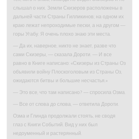
слышал о них. Земли Скизеров расположены в
дальней части Страны Гилликинов; на одном их
краю лежат непроходимые пески, а на другом —
горы Угабу. Я очень плохо знаю эти места.
— Да их, наверное, никто не знает, разве что
сами Скизеры, — сказала Дороти. — И все
равно в Книге написано: «Скизеры из Страны Оз
объявили войну Плоскоголовым из Страны Оз,
ожидаются битвы и большие несчастья.»
— Это все, что там написано? — спросила Озма.
— Все от слова до слова, — ответила Дороти.
Озма и Глинда продолжали стоять, не сводя
глаз с Книги Событий. Вид у них был
недоуменный и растерянный.