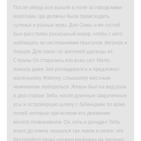
После обеда все вышли в поле за городскими
воротами, где должны были происходить
гулянья и разные игры. Для Озмы и ее гостей
был расстелен роскошный ковер, чтобы с него
наблюдать за состязаниями прыгунов, бегунов и
борцов. Для таких-то зрителей удальцы из
Страны Оз старались изо всех сил. Мало-
помалу даже Зеб раззадорился и предложил
маленькому Жевуну, слывшему местным
чемпионом, побороться. Жевун был на вид раза
в два старше Зеба, носил длинные закрученные
усы и островерхую шляпу с бубенцами по краю
полей, которые при всяком его движении
весело позванивали. Он, хоть и доходил Зебу
всего до плеча, оказался так ловок и силен, что
без особого труда уложил мальчика на лопатки,