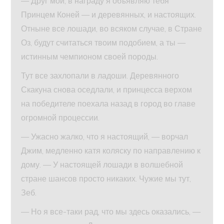
— Друг мой, в награду я объявляю тебя
Принцем Коней — и деревянных, и настоящих.
Отныне все лошади, во всяком случае, в Стране
Оз, будут считаться твоим подобием, а ты —
истинным чемпионом своей породы.
Тут все захлопали в ладоши. Деревянного
Скакуна снова оседлали, и принцесса верхом
на победителе поехала назад в город во главе
огромной процессии.
— Ужасно жалко, что я настоящий, — ворчал
Джим, медленно катя коляску по направлению к
дому. — У настоящей лошади в волшебной
стране шансов просто никаких. Чужие мы тут,
Зеб.
— Но я все-таки рад, что мы здесь оказались, —