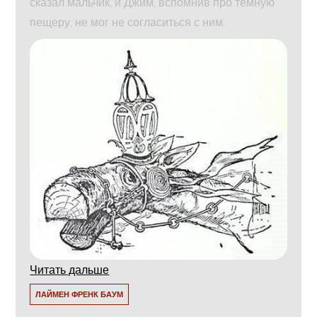
сказал мальчик, и Джим, вспомнив про темную
пещеру, не мог не согласиться с ним.
Читать дальше
ЛАЙМЕН ФРЕНК БАУМ