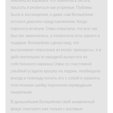
наконец из кармана, что принялись бегать,
прыгать и резвиться как угорелые. Публика
была в восхищении, и даже сам Волшебник
остался доволен представлением. Когда
поросята исчезли, Озма пожалела, что все так
быстро закончилось, и попросила хоть одного в
подарок. Волшебник сделал вид, что
вытаскивает поросенка из волос принцессы, а в
действительности украдкой вынул его из
собственного кармана Озма со счастливой
улыбкой усадила крошку на ладонь, пообещала
всегда и повсюду носить его с собой и украсить
толстенькую шейку поросенка изумрудным
ожерельем.
В дальнейшем Волшебник свой знаменитый
фокус повторял уже только с восемью