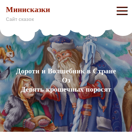
Skip
Минисказки
to
Сайт сказок
content
Дороти и Волшебник в Стране
Оз
Девять крошечных поросят