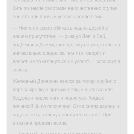
бить по земле хвостами; величественно ступая,
они отошли прочь и уселись подле Озмы.
— Никто не смеет обижать наших друзей в
нашем присутствии, — рыкнул Лев, а Зеб,
подбежав к Джиму, шепнул ему на ухо, чтобы он
внимательно следил за тем, что говорит и
делает, не то оглянуться не успеет — разорвут в
клочки.
Железный Дровосек взялся за топор, срубил с
дерева крепкую прямую ветку и вытесал для
бедолаги новую ногу и новое ухо. Когда с
починкой было покончено, Озма сняла корону и
надела ее на голову победителя скачек. При
этом она провозгласила: