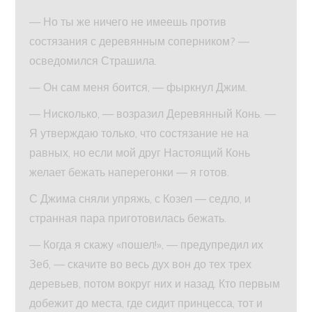
— Но ты же ничего не имеешь против
состязания с деревянным соперником? —
осведомился Страшила.
— Он сам меня боится, — фыркнул Джим.
— Нисколько, — возразил Деревянный Конь. —
Я утверждаю только, что состязание не на
равных, но если мой друг Настоящий Конь
желает бежать наперегонки — я готов.
С Джима сняли упряжь, с Козел — седло, и
странная пара приготовилась бежать.
— Когда я скажу «пошел!», — предупредил их
Зеб, — скачите во весь дух вон до тех трех
деревьев, потом вокруг них и назад. Кто первым
добежит до места, где сидит принцесса, тот и