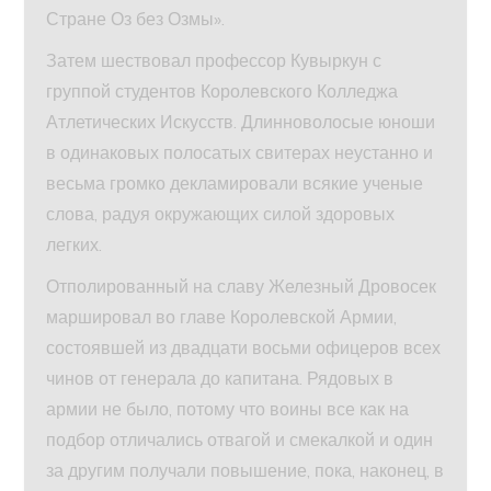
Стране Оз без Озмы».
Затем шествовал профессор Кувыркун с
группой студентов Королевского Колледжа
Атлетических Искусств. Длинноволосые юноши
в одинаковых полосатых свитерах неустанно и
весьма громко декламировали всякие ученые
слова, радуя окружающих силой здоровых
легких.
Отполированный на славу Железный Дровосек
маршировал во главе Королевской Армии,
состоявшей из двадцати восьми офицеров всех
чинов от генерала до капитана. Рядовых в
армии не было, потому что воины все как на
подбор отличались отвагой и смекалкой и один
за другим получали повышение, пока, наконец, в