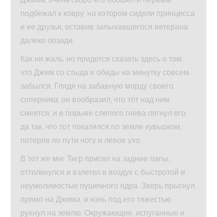
подбежал к ковру, на котором сидели принцесса
и ее друзья, оставив запыхавшегося ветерана
далеко позади.
Как ни жаль, но придется сказать здесь о том,
что Джим со стыда и обиды на минутку совсем
забылся. Глядя на забавную морду своего
соперника, он вообразил, что тот над ним
смеется, и в порыве слепого гнева лягнул его,
да так, что тот покатился по земле кувырком,
потеряв по пути ногу и левое ухо.
В тот же миг Тигр присел на задние лапы,
оттолкнулся и взлетел в воздух с быстротой и
неумолимостью пушечного ядра. Зверь прыгнул
прямо на Джима, и конь под его тяжестью
рухнул на землю. Окружающие, испуганные и