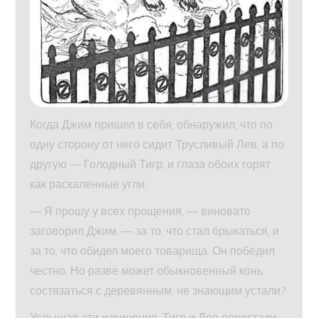
Когда Джим пришел в себя, обнаружил, что по
одну сторону от него сидит Трусливый Лев, а по
другую — Голодный Тигр, и глаза обоих горят
как раскаленные угли.
— Я прошу у всех прощения, — виновато
заговорил Джим, — за то, что стал брыкаться, и
за то, что обидел моего товарища. Он победил
честно. Но разве может обыкновенный конь
состязаться с деревянным, не знающим устали?
Услышав эти извинения. Тигр и Лев перестали