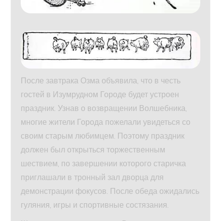
После завтрака Озма объявила, что в честь
гостей в Изумрудном Городе будет устроен
праздник. Узнав о возвращении Волшебника,
многие жители Города пожелали увидеться со
своим старым любимцем. Поэтому праздник
должен был открыться торжественным
шествием, по завершении которого старичка
приглашали в тронный зал дворца для
демонстрации фокусов. После обеда ожидались
гуляния, игры и спортивные состязания.