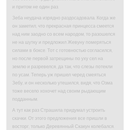
и притом не один раз.
Зеба неудача изрядно раздосадовала. Когда же
он заметил, что прекрасная принцесса смеется
над ним заодно со всем народом, то разошелся
не на шутку и предложил Жевуну померяться
силами в боксе. Тот с готовностью согласился,
но после первой затрещины по уху сел на
землю и разревелся, да так, что слезы потекли
по усам. Теперь уж пришел черед смеяться
Зебу, и он несколько утешился, видя, что Озма
тоже весело хохочет над своим рыдающим
подданным.
А тут как раз Страшила придумал устроить
скачки. От этого предложения все пришли в
восторг, только Деревянный Скакун колебался.