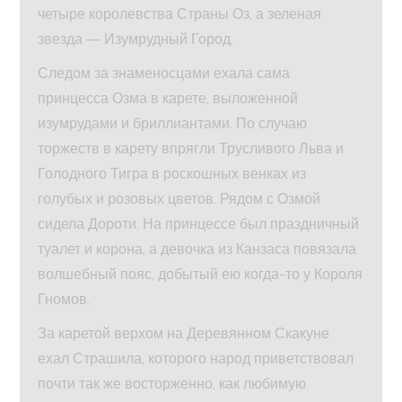
четыре королевства Страны Оз, а зеленая
звезда — Изумрудный Город.
Следом за знаменосцами ехала сама
принцесса Озма в карете, выложенной
изумрудами и бриллиантами. По случаю
торжеств в карету впрягли Трусливого Льва и
Голодного Тигра в роскошных венках из
голубых и розовых цветов. Рядом с Озмой
сидела Дороти. На принцессе был праздничный
туалет и корона, а девочка из Канзаса повязала
волшебный пояс, добытый ею когда-то у Короля
Гномов.
За каретой верхом на Деревянном Скакуне
ехал Страшила, которого народ приветствовал
почти так же восторженно, как любимую