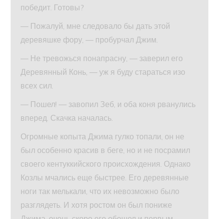
победит. Готовы?
— Пожалуй, мне следовало бы дать этой
деревяшке фору, — пробурчал Джим.
— Не тревожься понапрасну, — заверил его
Деревянный Конь, — уж я буду стараться изо
всех сил.
— Пошел! — завопил Зеб, и оба коня рванулись
вперед. Скачка началась.
Огромные копыта Джима гулко топали, он не
был особенно красив в беге, но и не посрамил
своего кентуккийского происхождения. Однако
Козлы мчались еще быстрее. Его деревянные
ноги так мелькали, что их невозможно было
разглядеть. И хотя ростом он был пониже
Джима, очень скоро его обошел и первым