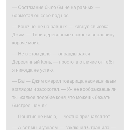
— Состязание было бы не на равных, —
бормотал он себе под нос.
— Конечно, не на равных, — кивнул свысока
Джим. — Твои деревянные ножонки вполовину
короче моих.
— Не в этом дело, — оправдывался
Деревянный Конь, — просто, в отличие от тебя,
я никогда не устаю.
— Ба! — Джим смерил товарища насмешливым
взглядом и захохотал. — Уж не воображаешь ли
ты, жалкое подобие коня, что можешь бежать
быстрее, чем я?
— Понятия не имею, — честно признался тот.
— А вот мы и узнаем, — заключил Страшила. —