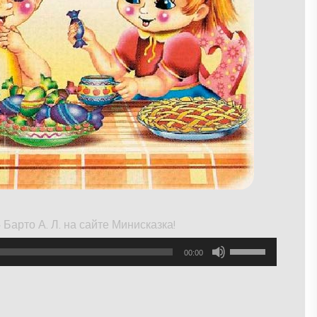
арто А. Л. на сайте Минисказка!
Используйте
00:00
клавиши
вверх/
вниз,