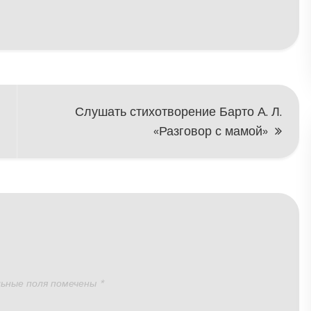
чтобы
увеличить
или
уменьшить
громкость.
Слушать стихотворение Барто А. Л.
«Разговор с мамой»
ьные поля помечены
*