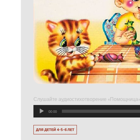
Слушайте аудиостихотворение «Помощница» Б
Аудиоплеер
00:00
ДЛЯ ДЕТЕЙ 4-5-6 ЛЕТ