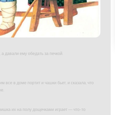
 а давали ему обедать за печкой.
им все в доме портит и чашки бьет, и сказала, что
ке.
нишка их на полу дощечками играет — что-то