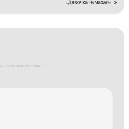
«Девочка чумазая»
ьные поля помечены
*