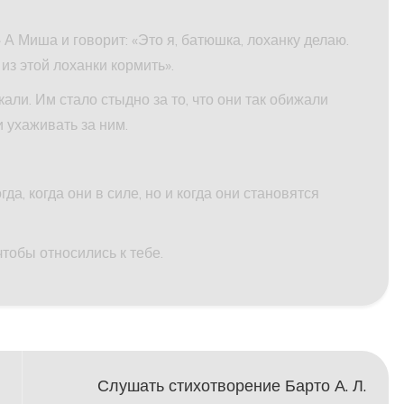
 А Миша и говорит: «Это я, батюшка, лоханку делаю.
из этой лоханки кормить».
кали. Им стало стыдно за то, что они так обижали
 и ухаживать за ним.
да, когда они в силе, но и когда они становятся
чтобы относились к тебе.
Слушать стихотворение Барто А. Л.