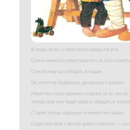
И когда он ел, у него текло назад изо рта.
Сын и невестка перестали его за стол сажать,
Снесли ему раз обедать в чашке.
Он хотел ее подвинуть, да уронил и разбил.
Невестка стала бранить старика за то, что он 
теперь она ему будет давать обедать в лохан
Старик только вздохнул и ничего не сказал.
Сидят раз муж с женой дома и смотрят — сы