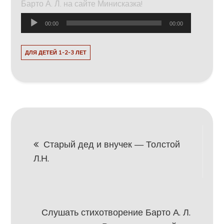
Барто А. Л. на сайте Минисказка!
Аудиоплеер
00:00
00:00
ДЛЯ ДЕТЕЙ 1-2-3 ЛЕТ
Навигация
Старый дед и внучек — Толстой
Л.Н.
по
записям
Слушать стихотворение Барто А. Л.