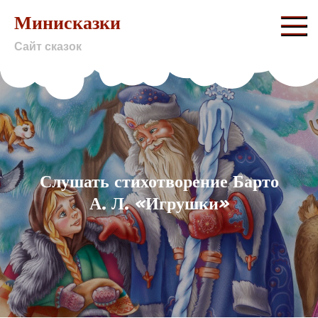
Skip
Минисказки
to
Сайт сказок
content
Слушать стихотворение Барто
А. Л. «Игрушки»