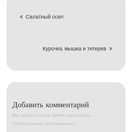
Навигация
Салатный осел
по
записям
Курочка, мышка и тетерев
Добавить комментарий
Ваш адрес email не будет опубликован.
Обязательные поля помечены
*