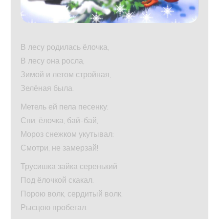
В лесу родилась ёлочка,
В лесу она росла,
Зимой и летом стройная,
Зелёная была.
Метель ей пела песенку:
Спи, ёлочка, бай-бай,
Мороз снежком укутывал:
Смотри, не замерзай!
Трусишка зайка серенький
Под ёлочкой скакал.
Порою волк, сердитый волк,
Рысцою пробегал.