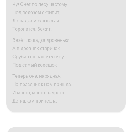
Чу! Снег по лесу частому
Под полозом скрипит,
Лошадка мохноногая
Торопится, бежит.
Везёт лошадка дровеньки,
А в дровнях старичок,
Срубил он нашу ёлочку
Под самый корешок.
Теперь она, нарядная,
На праздник к нам пришла.
И много, много радости
Детишкам принесла.