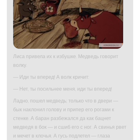
Лиса привела их к избушке. Медведь говорит
волку.
— Иди ты вперед! А волк кричит:
— Нет, ты посильнее меня, иди ты вперед!
Ладно, пошел медведь; только что в двери —
бык наклонил голову и припер его рогами к
стенке. А баран разбежался да как бацнет
медведя в бок — и сшиб его с ног. А свинья рвет
и мечет в клочья. А гусь подлетел — глаза