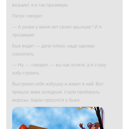
возьмет; я и так прозимую.
Петух говорит:
— А разве у меня нет своих крыльев? И я
прозимую!
Бык видит — дело плохо, надо одному
хлопотать.
— Ну, — говорит, — вы как хотите, а я стану
избу строить.
Выстроил себе избушку и живет в ней. Вот
пришла зима холодная, стали пробирать
морозы; баран просится у быка: