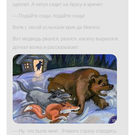
щиплет. А петух сидит на брусу и кричит:
— Подайте сюда, подайте сюда!
Волк с лисой услыхали крик да бежать!
Вот медведь рвался, рвался, насилу вырвался,
догнал волка и рассказывает:
— Ну, что было мне!.. Этакого страху отродясь