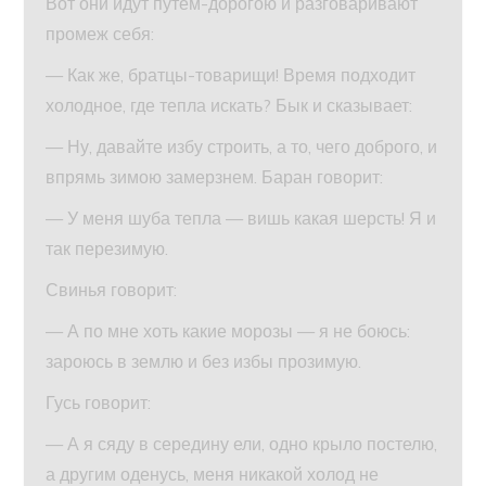
Вот они идут путем-дорогою и разговаривают
промеж себя:
— Как же, братцы-товарищи! Время подходит
холодное, где тепла искать? Бык и сказывает:
— Ну, давайте избу строить, а то, чего доброго, и
впрямь зимою замерзнем. Баран говорит:
— У меня шуба тепла — вишь какая шерсть! Я и
так перезимую.
Свинья говорит:
— А по мне хоть какие морозы — я не боюсь:
зароюсь в землю и без избы прозимую.
Гусь говорит:
— А я сяду в середину ели, одно крыло постелю,
а другим оденусь, меня никакой холод не