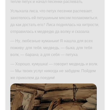
тепле петух и начал песенки распевать.
Услыхала лиса, что петух песенки распевает,
захотелось ей петушиным мясом полакомиться,
да как достать его? Лиса поднялась на хитрости,
отправилась к медведю да волку и сказала:
— Ну, любезные куманьки! Я нашла для всех
поживу: для тебя, медведь, — быка, для тебя
волк, — барана, а для себя — петуха.
— Хорошо, кумушка! — говорит медведь и волк.
— Мы твоих услуг никогда не забудем. Пойдем
же приколем да поедим!