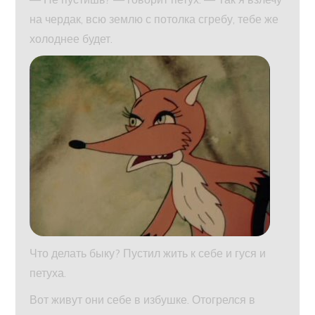
на чердак, всю землю с потолка сгребу, тебе же
холоднее будет.
Что делать быку? Пустил жить к себе и гуся и
петуха.
Вот живут они себе в избушке. Отогрелся в