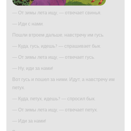
— От зимы лета ищу, — отвечает свинья.
— Иди с нами.
Пошли втроем дальше, навстречу им гусь.
— Куда, гусь, идешь? — спрашивает бык.
— От зимы лета ищу, — отвечает гусь.
— Ну, иди за нами!
Вот гусь и пошел за ними. Идут, а навстречу им
петух.
— Куда, петух, идешь? — спросил бык.
— От зимы лета ищу, — отвечает петух.
— Иди за нами!