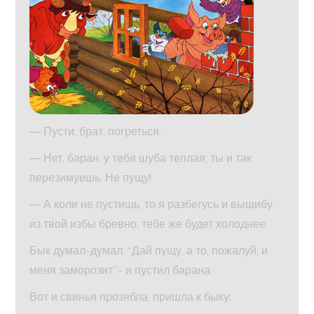
— Пусти, брат, погреться.
— Нет, баран, у тебя шуба теплая; ты и так
перезимуешь. Не пущу!
— А коли не пустишь, то я разбегусь и вышибу
из твой избы бревно; тебе же будет холоднее.
Бык думал-думал: “Дай пущу, а то, пожалуй, и
меня заморозит”,- и пустил барана.
Вот и свинья прозябла, пришла к быку: