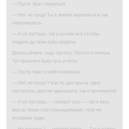
— Пусти, брат, погреться.
— Нет, не пущу! Ты в землю зароешься и так
перезимуешь.
— А не пустишь, так я рылом все столбы
подрою да твою избу сворочу.
Делать нечего, надо пустить. Пустил и свинью.
Тут пришли к быку гусь и петух:
— Пусти, брат, к себе погреться.
— Нет, не пущу! У вас по два крыла: одно
постелешь, другим оденешься; так и прозимуете!
— А не пустишь, — говорит гусь, — так я весь
мох из твоих стен повыщипываю, тебе же
холоднее будет.
— Не пустишь? — говорит петух. — Так я взлечу