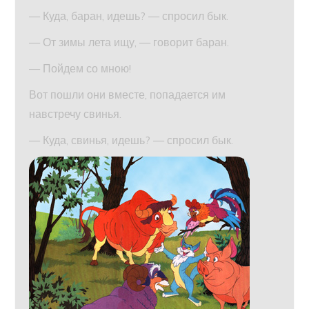
— Куда, баран, идешь? — спросил бык.
— От зимы лета ищу, — говорит баран.
— Пойдем со мною!
Вот пошли они вместе, попадается им
навстречу свинья.
— Куда, свинья, идешь? — спросил бык.