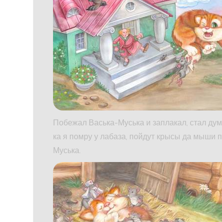
Побежал Васька-Муська и заплакал, стал дум
ка я помру у лабаза, пойдут крысы да мыши пи
Муська.