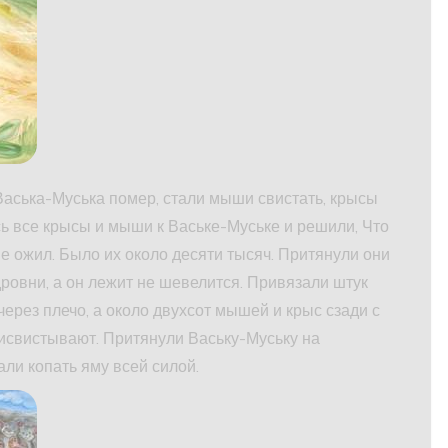
Васька-Муська помер, стали мыши свистать, крысы
ь все крысы и мыши к Ваське-Муське и решили, Что
не ожил. Было их около десяти тысяч. Притянули они
дровни, а он лежит не шевелится. Привязали штук
 через плечо, а около двухсот мышей и крыс сзади с
рисвистывают. Притянули Ваську-Муську на
али копать яму всей силой.