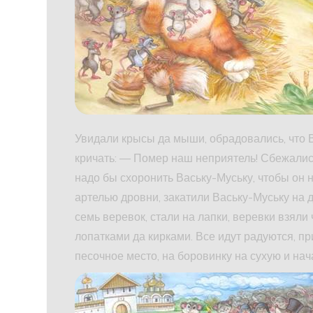
Увидали крысы да мыши, обрадовались, что 
кричать: — Помер наш неприятель! Сбежалис
надо бы схоронить Ваську-Муську, чтобы он 
артелью дровни, закатили Ваську-Муську на 
семь веревок, стали на лапки, веревки взяли
лопатками да кирками. Все идут радуются, п
песочное место, на боровинку на сухую и нач