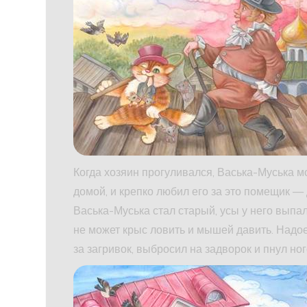
Когда хозяин прогуливался, Васька-Муська мо
домой, и крепко любил его за это помещик —
Васька-Муська стал старый, усы у него выпали
не может крыс ловить и мышей давить. Надо
за загривок, выбросил на задворок и пнул ног