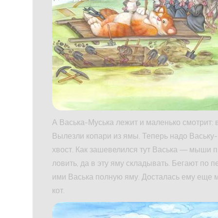
А Васька-Муська лежит и маленько смотрит: в
Вылезли копари из ямы. Теперь надо Ваську-М
хвост. Как зашевелился тут Васька — мыши пр
ловить, да в эту яму складывать. Бегают по 
ими Васька полную яму. Досталась ему еще м
кот.