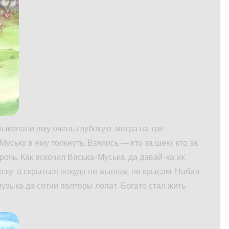
ыкопали яму очень глубокую, метра на три.
уську в яму толкнуть. Взялись — кто за шею, кто за
очь. Как вскочил Васька-Муська, да давай-ка их
песку, а скрыться некуда ни мышам, ни крысам. Набил
узыка да сотни полторы лопат. Богато стал жить