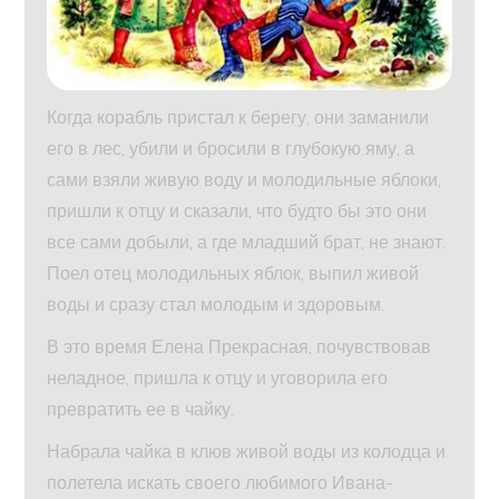
Когда корабль пристал к берегу, они заманили
его в лес, убили и бросили в глубокую яму, а
сами взяли живую воду и молодильные яблоки,
пришли к отцу и сказали, что будто бы это они
все сами добыли, а где младший брат, не знают.
Поел отец молодильных яблок, выпил живой
воды и сразу стал молодым и здоровым.
В это время Елена Прекрасная, почувствовав
неладное, пришла к отцу и уговорила его
превратить ее в чайку.
Набрала чайка в клюв живой воды из колодца и
полетела искать своего любимого Ивана-