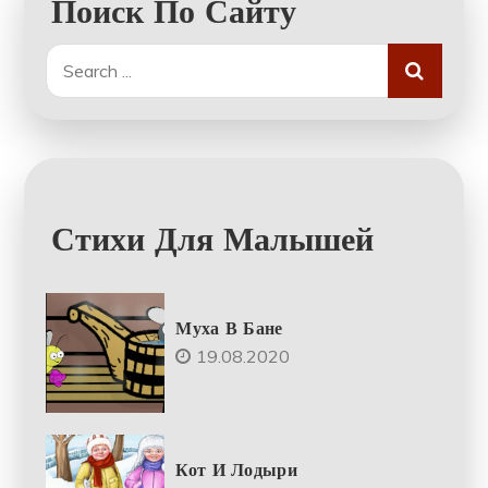
Поиск По Сайту
Search
for:
Стихи Для Малышей
Муха В Бане
19.08.2020
Кот И Лодыри