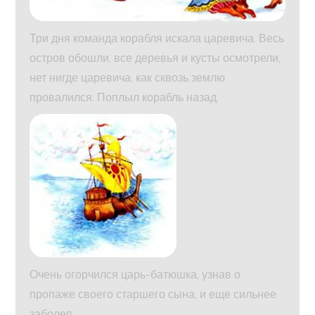
Три дня команда корабля искала царевича. Весь
остров обошли, все деревья и кусты осмотрели,
нет нигде царевича, как сквозь землю
провалился. Поплыл корабль назад.
Очень огорчился царь-батюшка, узнав о
пропаже своего старшего сына, и еще сильнее
заболел.