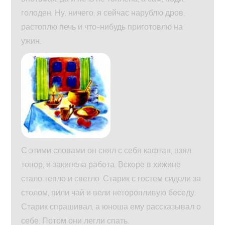
голоден. Ну, ничего, я сейчас нарублю дров,
растоплю печь и что-нибудь приготовлю на
ужин.
С этими словами он снял с себя кафтан, взял
топор, и закипела работа. Вскоре в хижине
стало тепло и светло. Старик с гостем сидели за
столом, пили чай и вели неторопливую беседу.
Старик спрашивал, а юноша ему рассказывал о
себе. Потом они легли спать.