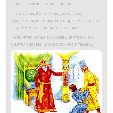
корона, а хижина стала дворцом.
— Эй! Стража! Этот молодой человек
неуважительно относится к старикам, взять его!
— громким голосом приказал старик.
Не понятно откуда выскочившие стражники
схватили царевича и бросили его в темницу.