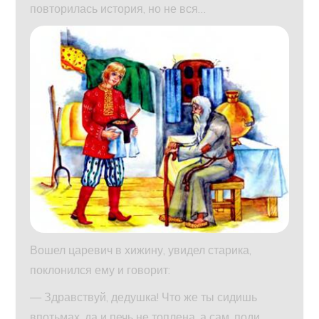
повторилась история, но не вся…
Вошел царевич в хижину, увидел старика,
поклонился ему и говорит:
— Здравствуй, дедушка! Что же ты сидишь
впотьмах, да и печь не топлена, а сам, поди,