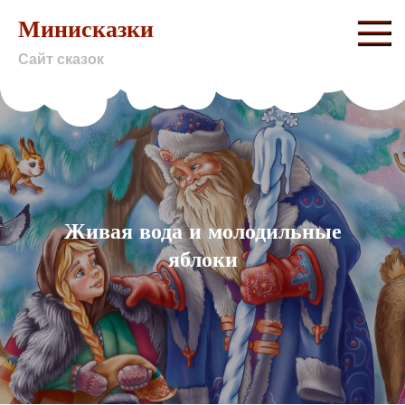
Skip
Минисказки
to
Сайт сказок
content
Живая вода и молодильные
яблоки