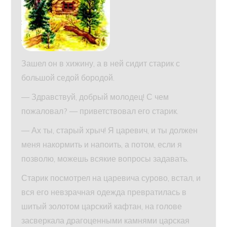
Зашел он в хижину, а в ней сидит старик с
большой седой бородой.
— Здравствуй, добрый молодец! С чем
пожаловал? — приветствовал его старик.
— Ах ты, старый хрыч! Я царевич, и ты должен
меня накормить и напоить, а потом, если я
позволю, можешь всякие вопросы задавать.
Старик посмотрел на царевича сурово, встал, и
вся его невзрачная одежда превратилась в
шитый золотом царский кафтан, на голове
засверкала драгоценными камнями царская