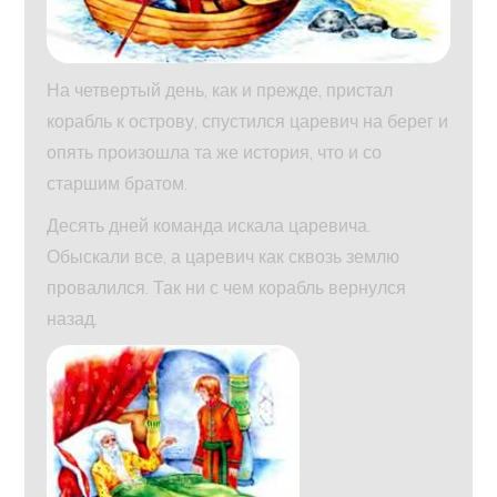
На четвертый день, как и прежде, пристал
корабль к острову, спустился царевич на берег и
опять произошла та же история, что и со
старшим братом.
Десять дней команда искала царевича.
Обыскали все, а царевич как сквозь землю
провалился. Так ни с чем корабль вернулся
назад.