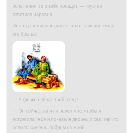
испытания, то и тебя посадит, — грустно
ответила царевна.
Иван-царевич догадался, что в темнице сидят
его братья.
— А где же сейчас твой отец?
— Он сейчас занят и велел мне, чтобы я
встретила тебя и показала дворец и сад, так что,
если ты хочешь, пойдем со мной.