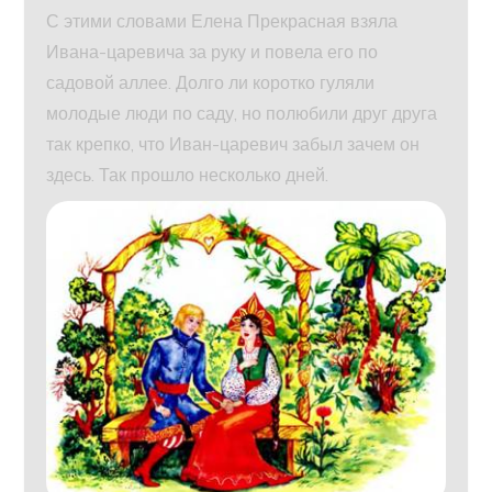
С этими словами Елена Прекрасная взяла
Ивана-царевича за руку и повела его по
садовой аллее. Долго ли коротко гуляли
молодые люди по саду, но полюбили друг друга
так крепко, что Иван-царевич забыл зачем он
здесь. Так прошло несколько дней.