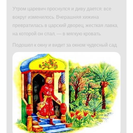
Утром царевич проснулся и диву дается: все
вокруг изменилось. Вчерашняя хижина
превратилась в царский дворец, жесткая лавка,
на которой он спал, — в мягкую кровать.
Подошел к окну и видит за окном чудесный сад.