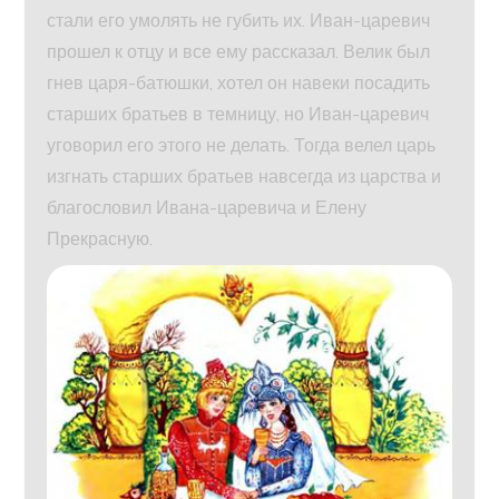
стали его умолять не губить их. Иван-царевич
прошел к отцу и все ему рассказал. Велик был
гнев царя-батюшки, хотел он навеки посадить
старших братьев в темницу, но Иван-царевич
уговорил его этого не делать. Тогда велел царь
изгнать старших братьев навсегда из царства и
благословил Ивана-царевича и Елену
Прекрасную.