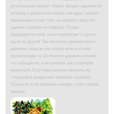
ручей весело журчит. Ходил-бродил царевич по
острову и дивился его красе, как вдруг увидел
маленькую птичку. Она так красиво пела, что
царевич захотел ее поймать. Только
подкрадется к ней, а она перелетает с одного
куста на другой. Так охотился царевич много
времени, пока не наступила ночь и птичка
пропала куда-то. Оглянулся царевич и понял,
что заблудился, и не понятно, как к кораблю
вернуться. Стал пристальнее смотреть по
сторонам и увидел еле заметную тропинку.
Пошел по этой тропинке и видит, стоит старая
хижина.