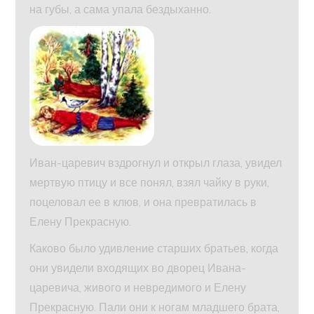
на губы, а сама упала бездыханно.
Иван-царевич вздрогнул и открыл глаза, увидел
мертвую птицу и все понял, взял чайку в руки,
поцеловал ее в клюв, и она превратилась в
Елену Прекрасную.
Каково было удивление старших братьев, когда
они увидели входящих во дворец Ивана-
царевича, живого и невредимого и Елену
Прекрасную. Пали они к ногам младшего брата,