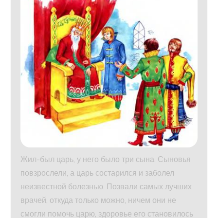
Жил-был царь, у него было три сына. Сыновья
повзрослели, а царь состарился и заболел
неизвестной болезнью. Позвали самых лучших
врачей, откуда только можно, ничем они не
смогли помочь царю, здоровье его становилось