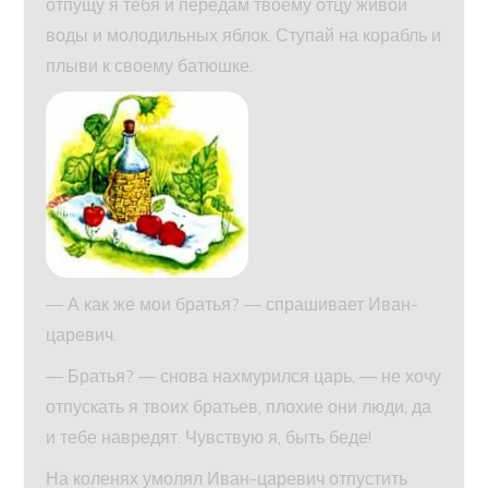
отпущу я тебя и передам твоему отцу живой
воды и молодильных яблок. Ступай на корабль и
плыви к своему батюшке.
— А как же мои братья? — спрашивает Иван-
царевич.
— Братья? — снова нахмурился царь, — не хочу
отпускать я твоих братьев, плохие они люди, да
и тебе навредят. Чувствую я, быть беде!
На коленях умолял Иван-царевич отпустить