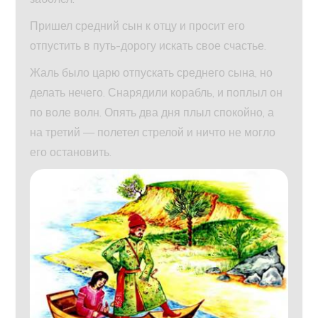
Пришел средний сын к отцу и просит его
отпустить в путь-дорогу искать свое счастье.
Жаль было царю отпускать среднего сына, но
делать нечего. Снарядили корабль, и поплыл он
по воле волн. Опять два дня плыл спокойно, а
на третий — полетел стрелой и ничто не могло
его остановить.