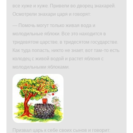
все хуже и хуже. Привели во дворец знахарей.
Осмотрели знахари царя и говорят:
— Помочь могут только живая вода и
молодильные яблоки. Все это находится в
тридевятом царстве, в тридесятом государстве.
Как туда попасть, никто не знает, вот там-то есть
колодец с живой водой и растет яблоня с
молодильными яблоками.
Призвал царь к себе своих сынов и говорит: