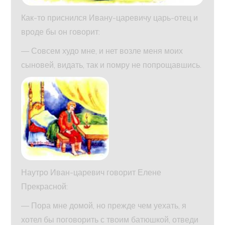
Как-то приснился Ивану-царевичу царь-отец и
вроде бы он говорит:
— Совсем худо мне, и нет возле меня моих
сыновей, видать, так и помру не попрощавшись.
Наутро Иван-царевич говорит Елене
Прекрасной:
— Пора мне домой, но прежде чем уехать, я
хотел бы поговорить с твоим батюшкой, отведи