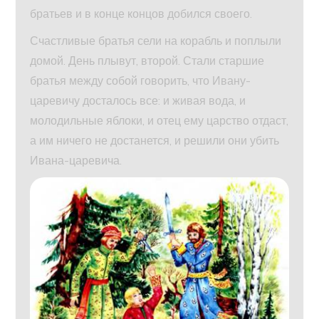
братьев и в конце концов добился своего.
Счастливые братья сели на корабль и поплыли
домой. День плывут, второй. Стали старшие
братья между собой говорить, что Ивану-
царевичу досталось все: и живая вода, и
молодильные яблоки, и отец ему царство отдаст,
а им ничего не достанется, и решили они убить
Ивана-царевича.