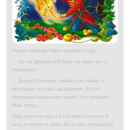
Наутро приходит Иван-царевич к отцу.
— Ну что, дорогой мой Ваня, не видал ли ты
похитника?
— Дорогой батюшка, поймать не поймал, а
проследил, кто наш сад разоряет. Вот от
похитника память вам принес. Это, батюшка.
Жар-птица.
Царь взял это перо и с той поры стал пить, и
есть, и печали не знать. Вот в одно прекрасное