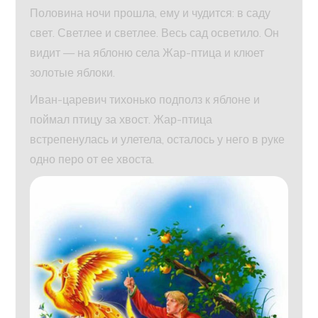
Половина ночи прошла, ему и чудится: в саду
свет. Светлее и светлее. Весь сад осветило. Он
видит — на яблоню села Жар-птица и клюет
золотые яблоки.
Иван-царевич тихонько подполз к яблоне и
поймал птицу за хвост. Жар-птица
встрепенулась и улетела, осталось у него в руке
одно перо от ее хвоста.