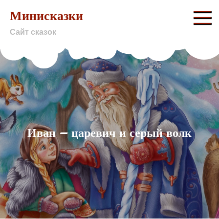
Skip
Минисказки
to
Сайт сказок
content
Иван – царевич и серый волк