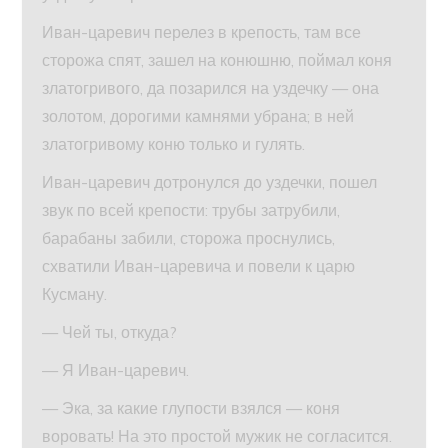
Иван-царевич перелез в крепость, там все
сторожа спят, зашел на конюшню, поймал коня
златогривого, да позарился на уздечку — она
золотом, дорогими камнями убрана; в ней
златогривому коню только и гулять.
Иван-царевич дотронулся до уздечки, пошел
звук по всей крепости: трубы затрубили,
барабаны забили, сторожа проснулись,
схватили Иван-царевича и повели к царю
Кусману.
— Чей ты, откуда?
— Я Иван-царевич.
— Эка, за какие глупости взялся — коня
воровать! На это простой мужик не согласится.