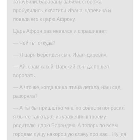
затрубили, барабаны забили, сторожа
пробудились, схватили Ивана-царевича и
повели его к царю Афрону.
Царь Афрон разгневался и спрашивает:
— Чей ты, откуда?
— Я царя Берендея сын, Иван-царевич.
— Ай, срам какой! Царский сын да пошел
воровать.
— А что же, когда ваша птица летала, наш сад
разоряла?
— А ты бы пришел ко мне, по совести попросил,
я бы ее так отдал, из уважения к твоему
родителю, царю Берендею. А теперь по всем
городам пущу нехорошую славу про вас… Ну, да