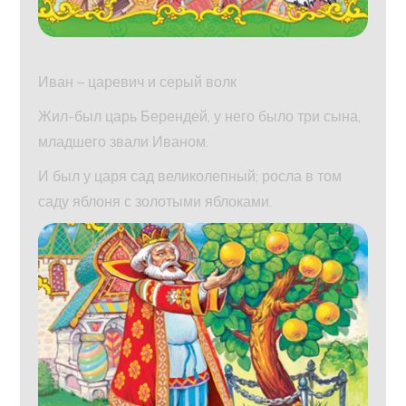
Иван – царевич и серый волк
Жил-был царь Берендей, у него было три сына,
младшего звали Иваном.
И был у царя сад великолепный; росла в том
саду яблоня с золотыми яблоками.