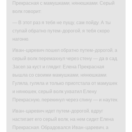
Прекрасная с мамушками, нянюшками. Серый
волк говорит:
— В этот раз я тебя не пущу, сам пойду. А ты
ступай обратно путем-дорогой, я тебя скоро
нагоню.
Иван-царевич пошел обратно путем-дорогой, а
серый волк перемахнул через стену — да в сад.
Засел за куст и глядит: Елена Прекрасная
вышла со своими мамушками, нянюшками.
Гуляла, гуляла и только приотстала от мамушек
и нянюшек, серый волк ухватил Елену
Прекрасную, перекинул через спину — и наутек.
Иван-царевич идет путем-дорогой, вдруг
настигает его серый волк, на нем сидит Елена
Прекрасная. Обрадовался Иван-царевич, а