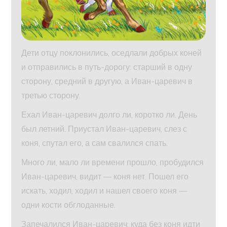
Дети отцу поклонились, оседлали добрых коней
и отправились в путь-дорогу: старший в одну
сторону, средний в другую, а Иван-царевич в
третью сторону.
Ехал Иван-царевич долго ли, коротко ли. День
был летний. Приустал Иван-царевич, слез с
коня, спутал его, а сам свалился спать.
Много ли, мало ли времени прошло, пробудился
Иван-царевич, видит — коня нет. Пошел его
искать, ходил, ходил и нашел своего коня —
одни кости обглоданные.
Запечалился Иван-царевич: куда без коня идти