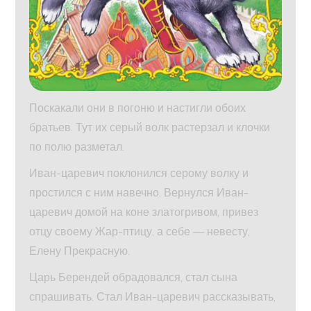
Поскакали они в погоню и настигли обоих
братьев. Тут их серый волк растерзал и клочки
по полю разметал.
Иван-царевич поклонился серому волку и
простился с ним навечно. Вернулся Иван-
царевич домой на коне златогривом, привез
отцу своему Жар-птицу, а себе — невесту,
Елену Прекрасную.
Царь Берендей обрадовался, стал сына
спрашивать. Стал Иван-царевич рассказывать,