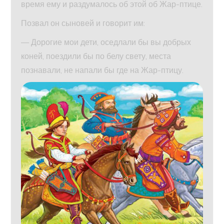
время ему и раздумалось об этой об Жар-птице.
Позвал он сыновей и говорит им:
— Дорогие мои дети, оседлали бы вы добрых
коней, поездили бы по белу свету, места
познавали, не напали бы где на Жар-птицу.