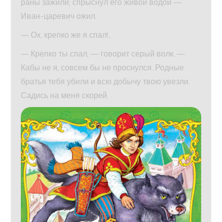
раны зажили; спрыснул его живой водой —
Иван-царевич ожил.
— Ох, крепко же я спал!..
— Крепко ты спал, — говорит серый волк. —
Кабы не я, совсем бы не проснулся. Родные
братья тебя убили и всю добычу твою увезли.
Садись на меня скорей.