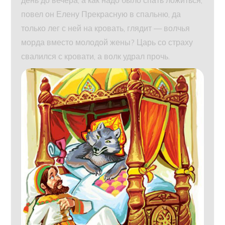
день до вечера, а как надо было спать ложиться,
повел он Елену Прекрасную в спальню, да
только лег с ней на кровать, глядит — волчья
морда вместо молодой жены? Царь со страху
свалился с кровати, а волк удрал прочь.