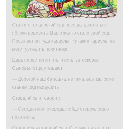
Стал кто-то царский сад посещать, золотые
яблоки воровать. Царю жалко стало свой сад.
Посылает он туда караулы. Никакие караулы не
могут уследить похитника.
Царь перестал и пить, и есть, затосковал.
Сыновья отца утешают:
— Дорогой наш батюшка, не печалься, мы сами
станем сад караулить.
Старший сын говорит:
— Сегодня моя очередь, пойду стеречь сад от
похитника.
Отправился старший сын. Сколько ни ходил с