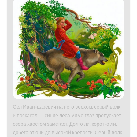
Сел Иван-царевич на него верхом, серый волк
и поскакал — синие леса мимо глаз пропускает,
озера хвостом заметает. Долго ли, коротко ли,
добегают они до высокой крепости. Серый волк