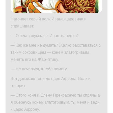
Нагоняет серый волк Ивана-царевича и
спрашивает:
— О чем задумался, Иван-царевич?
— Как же мне не думать? Жалко расставаться с
таким сокровищем — конем златогривым,
менять его на Жар-птицу.
— Не печалься, я тебе помогу.
Вот доезжают они до царя Афрона. Волк и
говорит:
— Этого коня и Елену Прекрасную ты спрячь, а
я обернусь конем златогривым, ты меня и веди
к царю Афрону.