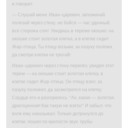
и говорит:
— Слушай меня, Иван-царевич, запоминай:
полезай через стену, не бойся — час удачный,
все сторожа спят. Увидишь в тереме окошко, на
окошке стоит золотая клетка, а в клетке сидит
Жар-птица. Ты птицу возьми, за пазуху положи,
да смотри клетки не трогай!
Иван-царевич через стену перелез, увидел этот
терем — на окошке стоит золотая клетка, в
клетке сидит Жар-птица. Он птицу взял, за
пазуху положил, да засмотрелся на клетку.
Сердце его и разгорелось: "Ах, какая — золотая,
драгоценная! Как такую не взять!" И забыл, что
волк ему наказывал. Только дотронулся до
клетки, пошел по крепости звук: трубы