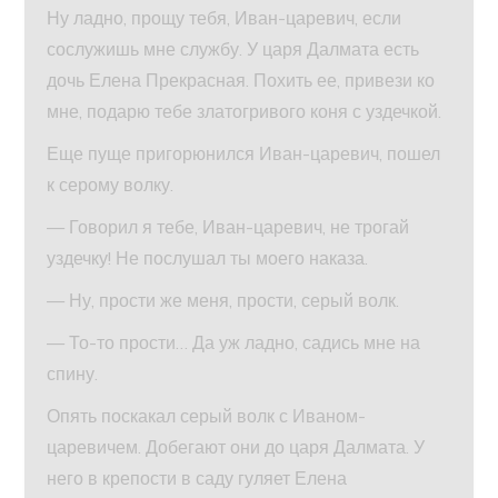
Ну ладно, прощу тебя, Иван-царевич, если
сослужишь мне службу. У царя Далмата есть
дочь Елена Прекрасная. Похить ее, привези ко
мне, подарю тебе златогривого коня с уздечкой.
Еще пуще пригорюнился Иван-царевич, пошел
к серому волку.
— Говорил я тебе, Иван-царевич, не трогай
уздечку! Не послушал ты моего наказа.
— Ну, прости же меня, прости, серый волк.
— То-то прости… Да уж ладно, садись мне на
спину.
Опять поскакал серый волк с Иваном-
царевичем. Добегают они до царя Далмата. У
него в крепости в саду гуляет Елена