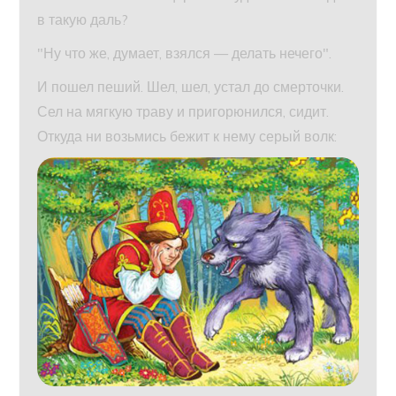
в такую даль?
"Ну что же, думает, взялся — делать нечего".
И пошел пеший. Шел, шел, устал до смерточки.
Сел на мягкую траву и пригорюнился, сидит.
Откуда ни возьмись бежит к нему серый волк: