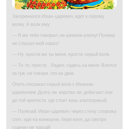
Загорюнился Иван-царевич, идет к серому
волку. А волк ему:
— Я же тебе говорил, не шевели клетку! Почему
не слушал мой наказ?
— Ну, прости же ты меня, прости, серый волк.
— То-то, прости… Ладно, садись на меня. Взялся
за гуж, не говори, что не дюж.
Опять поскакал серый волк с Иваном-
царевичем. Долго ли, коротко ли, добегают они
до той крепости, где стоит конь златогривый.
— Полезай, Иван-царевич, через стену, сторожа
спят, иди на конюшню, бери коня, да смотри
уздечку не трогай!