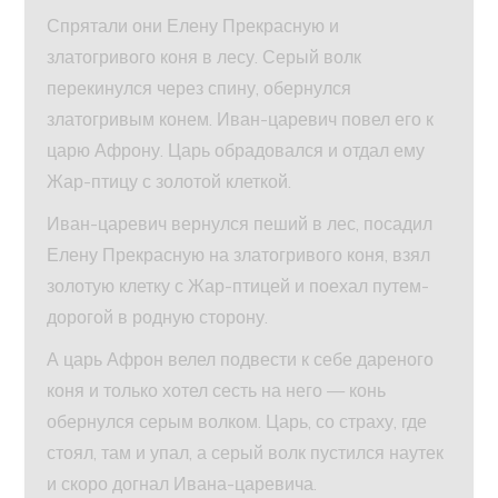
Спрятали они Елену Прекрасную и
златогривого коня в лесу. Серый волк
перекинулся через спину, обернулся
златогривым конем. Иван-царевич повел его к
царю Афрону. Царь обрадовался и отдал ему
Жар-птицу с золотой клеткой.
Иван-царевич вернулся пеший в лес, посадил
Елену Прекрасную на златогривого коня, взял
золотую клетку с Жар-птицей и поехал путем-
дорогой в родную сторону.
А царь Афрон велел подвести к себе дареного
коня и только хотел сесть на него — конь
обернулся серым волком. Царь, со страху, где
стоял, там и упал, а серый волк пустился наутек
и скоро догнал Ивана-царевича.