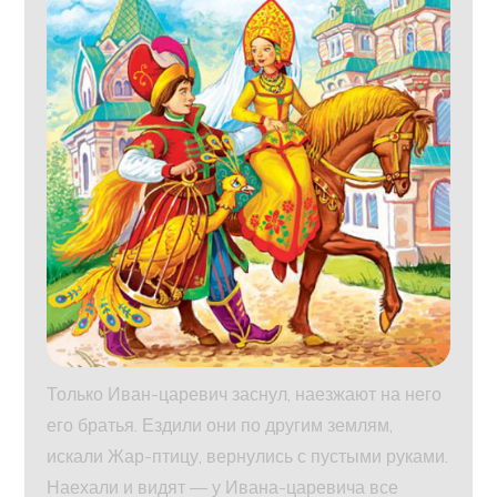
Только Иван-царевич заснул, наезжают на него
его братья. Ездили они по другим землям,
искали Жар-птицу, вернулись с пустыми руками.
Наехали и видят — у Ивана-царевича все