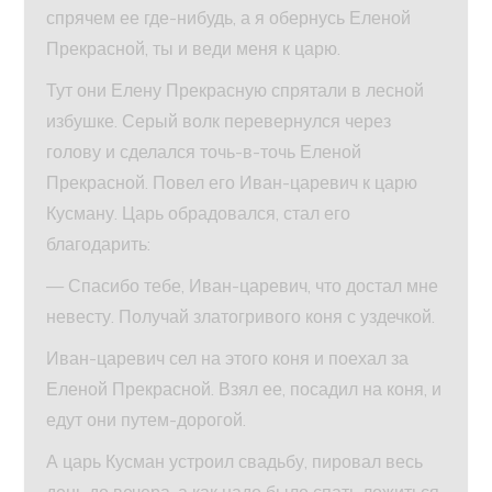
спрячем ее где-нибудь, а я обернусь Еленой
Прекрасной, ты и веди меня к царю.
Тут они Елену Прекрасную спрятали в лесной
избушке. Серый волк перевернулся через
голову и сделался точь-в-точь Еленой
Прекрасной. Повел его Иван-царевич к царю
Кусману. Царь обрадовался, стал его
благодарить:
— Спасибо тебе, Иван-царевич, что достал мне
невесту. Получай златогривого коня с уздечкой.
Иван-царевич сел на этого коня и поехал за
Еленой Прекрасной. Взял ее, посадил на коня, и
едут они путем-дорогой.
А царь Кусман устроил свадьбу, пировал весь