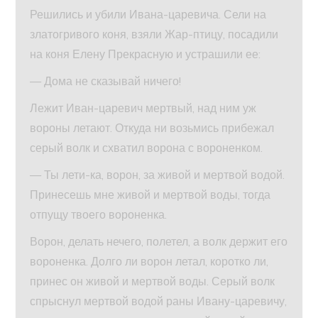
Решились и убили Ивана-царевича. Сели на
златогривого коня, взяли Жар-птицу, посадили
на коня Елену Прекрасную и устрашили ее:
— Дома не сказывай ничего!
Лежит Иван-царевич мертвый, над ним уж
вороны летают. Откуда ни возьмись прибежал
серый волк и схватил ворона с вороненком.
— Ты лети-ка, ворон, за живой и мертвой водой.
Принесешь мне живой и мертвой воды, тогда
отпущу твоего вороненка.
Ворон, делать нечего, полетел, а волк держит его
вороненка. Долго ли ворон летал, коротко ли,
принес он живой и мертвой воды. Серый волк
спрыснул мертвой водой раны Ивану-царевичу,