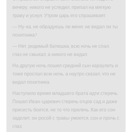
вечеру, никого не уследил, припал на мягкую
траву и уснул. Утром царь его спрашивает:
— Ну-ка, не обрадуешь ли меня: не видал ли ты
похитника?
— Нет, родимый батюшка, всю ночь не спал,
глаз не смыкал, а никого не видал.
На другую ночь пошел средний сын караулить и
тоже проспал всю ночь, а наутро сказал, что не
видал похитника.
Наступило время младшего брата идти стеречь.
Пошел Иван-царевич стеречь отцов сад и даже
присесть боится, не то что прилечь. Как его сон
задолит, он росой с травы умоется, сон и прочь с
глаз.