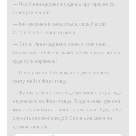
— Что, Иван-царевич, сидишь пригорюнился,
голову повесил?
— Как же мне не печалиться, серый волк?
Остался я без доброго коня.
— Это я, Иван-царевич, твоего коня съел…
Жалко мне тебя! Расскажи, зачем в даль поехал,
куда путь держишь?
— Послал меня батюшка поездить по белу
свету, найти Жар-птицу.
— Фу, фу, тебе на своем добром коне в три года
не доехать до Жар-птицы. Я один знаю, где она
живет. Так и быть — коня твоего съел, буду тебе
служить верой-правдой. Садись на меня да
держись крепче.