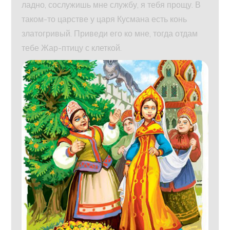
ладно, сослужишь мне службу, я тебя прощу. В
таком-то царстве у царя Кусмана есть конь
златогривый. Приведи его ко мне, тогда отдам
тебе Жар-птицу с клеткой.