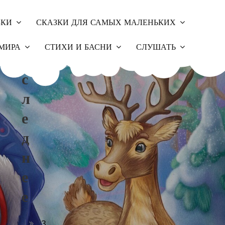
ЗКИ
СКАЗКИ ДЛЯ САМЫХ МАЛЕНЬКИХ
П
МИРА
СТИХИ И БАСНИ
СЛУШАТЬ
О
С
Л
Е
Д
Н
Е
Е
З