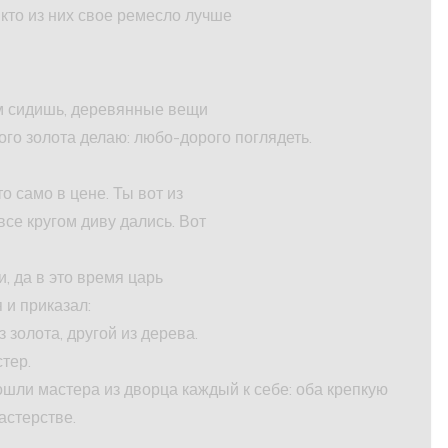
 кто из них свое ремесло лучше
ом сидишь, деревянные вещи
того золота делаю: любо-дорого поглядеть.
о само в цене. Ты вот из
все кругом диву дались. Вот
и, да в это время царь
 и приказал:
 золота, другой из дерева.
стер.
ошли мастера из дворца каждый к себе: оба крепкую
астерстве.