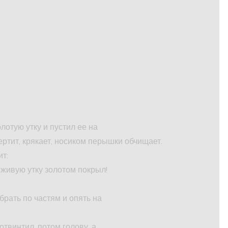
лотую утку и пустил ее на
ертит, крякает, носиком перышки обчищает.
ит:
, живую утку золотом покрыл!
рать по частям и опять на
отвинтил, потом голову, а