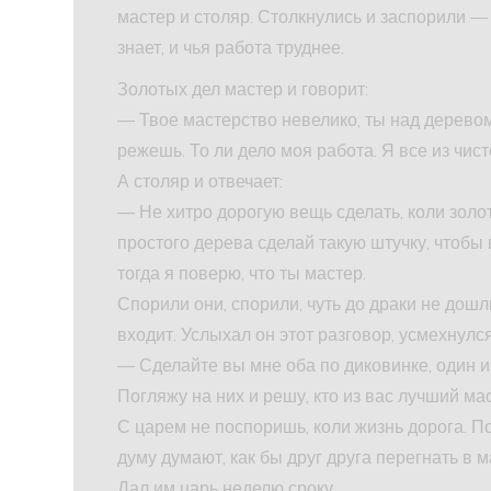
мастер и столяр. Столкнулись и заспорили —
знает, и чья работа труднее.
Золотых дел мастер и говорит:
— Твое мастерство невелико, ты над дерев
режешь. То ли дело моя работа. Я все из чис
А столяр и отвечает:
— Не хитро дорогую вещь сделать, коли золот
простого дерева сделай такую штучку, чтобы 
тогда я поверю, что ты мастер.
Спорили они, спорили, чуть до драки не дошл
входит. Услыхал он этот разговор, усмехнулся
— Сделайте вы мне оба по диковинке, один из
Погляжу на них и решу, кто из вас лучший ма
С царем не поспоришь, коли жизнь дорога. П
думу думают, как бы друг друга перегнать в м
Дал им царь неделю сроку.