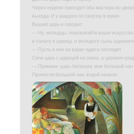
Через неделю приходят оба мастера во дворец
выхода. И у каждого по свертку в руках.
Вышел царь и говорит:
— Ну, молодцы, показывайте ваше искусство,
в палату и царицу, и молодого сына-царевича
— Пусть и они на ваши чудеса поглядят.
Сели царь с царицей на лавку, а царевич ря
— Прикажи, царь-батюшка, мне большой чан 
Принесли большой чан, водой налили.