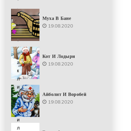
.
2
Муха В Бане
0
19.08.2020
2
5
К
Кот И Лодыри
а
19.08.2020
к
л
и
Айболит И Воробей
с
19.08.2020
а
ш
и
л