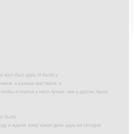
ве жил-был царь. И было у
ников, а разных мастеров: и
 чтобы и платье у него лучше, чем у других, было
о было.
ду и ждали, кому какое дело царь на сегодня