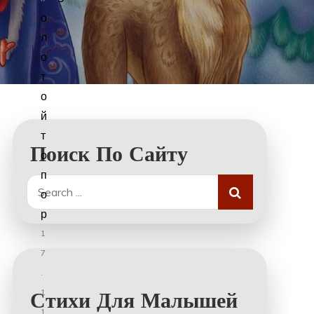
о
л
о
т
о
й
т
Поиск По Сайту
о
п
Search
о
for:
р
1
7
.
1
Стихи Для Малышей
1