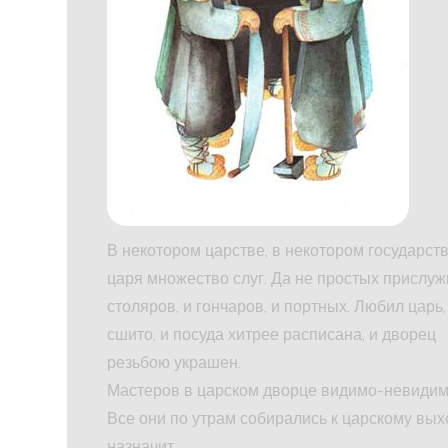
В некотором царстве, в некотором государст
царя множество слуг. Да не простых прислуж
столяров, и гончаров, и портных. Любил царь,
сшито, и посуда хитрее расписана, и дворец
резьбою украшен.
Мастеров в царском дворце видимо-невидим
Все они по утрам собирались к царскому выхо
назначит.