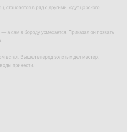
, становятся в ряд с другими, ждут царского
 — а сам в бороду усмехается. Приказал он позвать
.
дом встал. Вышел вперед золотых дел мастер.
воды принести.