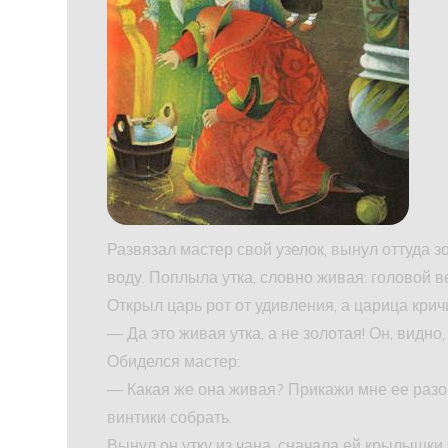
Развязал мастер свой узелок, вынул оттуда зо
воду. Поплыла утка, словно живая: головой в
Открыл царь рот от удивления, а царица крич
— Да это живая утка, а не золотая! Он, видно
Обиделся мастер:
— Какая же она живая? Прикажи мне ее разоб
винтики собрать.
Вынул он утку из чана, сначала ей крылышки 