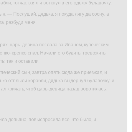
бли, тотчас взял и воткнул в его одежу булавочку.
ын. — Послушай, дядька, я покуда лягу да сосну, а
та, разбуди меня.
рях; царь-девица послала за Иваном, купеческим
епко-крепко спал. Начали его будить, тревожить,
ь; так и оставили.
печеский сын, завтра опять сюда же приезжал, и
ько отплыли корабли, дядька выдернул булавочку, и
тал кричать, чтоб царь-девица назад воротилась.
ила допьяна, повыспросила все, что было, и