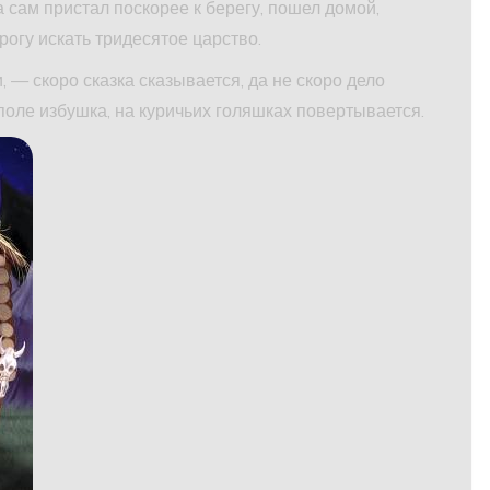
а сам пристал поскорее к берегу, пошел домой,
рогу искать тридесятое царство.
и, — скоро сказка сказывается, да не скоро дело
 поле избушка, на куричьих голяшках повертывается.