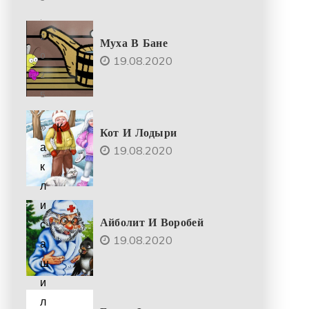
.
2
Муха В Бане
0
19.08.2020
2
5
К
Кот И Лодыри
а
19.08.2020
к
л
и
Айболит И Воробей
с
19.08.2020
а
ш
и
л