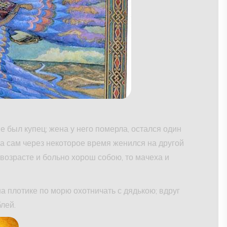
е был купец; жена у него померла, остался один
 а сам через некоторое время женился на другой
а возрасте и больно хорош собою, то мачеха и
а плотике по морю охотничать с дядькою; вдруг
блей.