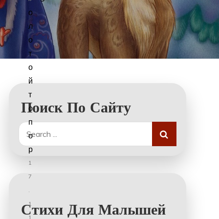
о
л
о
т
о
й
т
Поиск По Сайту
о
п
Search
о
for:
р
1
7
.
1
Стихи Для Малышей
1