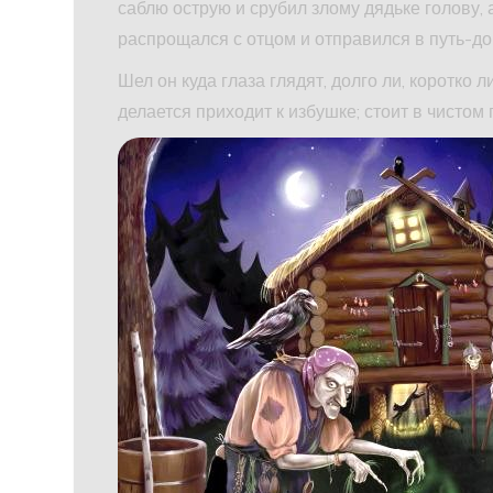
саблю острую и срубил злому дядьке голову, 
распрощался с отцом и отправился в путь-до
Шел он куда глаза глядят, долго ли, коротко л
делается приходит к избушке; стоит в чистом