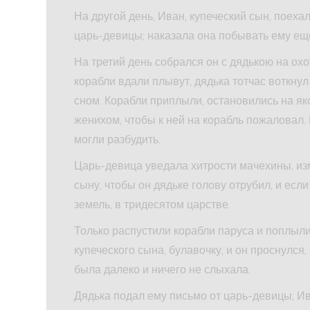
На другой день, Иван, купеческий сын, поехал
царь-девицы; наказала она побывать ему еще
На третий день собрался он с дядькою на охо
корабли вдали плывут, дядька тотчас воткнул
сном. Корабли приплыли, остановились на я
женихом, чтобы к ней на корабль пожаловал. 
могли разбудить.
Царь-девица уведала хитрости мачехины, изм
сыну, чтобы он дядьке голову отрубил, и если
земель, в тридесятом царстве.
Только распустили корабли паруса и поплыли
купеческого сына, булавочку, и он проснулся,
была далеко и ничего не слыхала.
Дядька подал ему письмо от царь-девицы; Ив