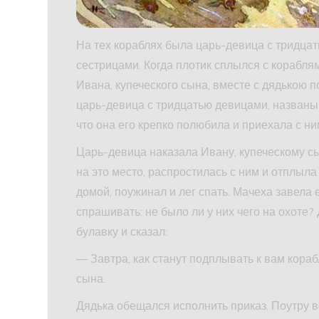
На тех кораблях была царь-девица с тридца
сестрицами. Когда плотик сплылся с кораблям
Ивана, купеческого сына, вместе с дядькою п
царь-девица с тридцатью девицами, названым
что она его крепко полюбила и приехала с ни
Царь-девица наказала Ивану, купеческому сы
на это место, распростилась с ним и отплыла
домой, поужинал и лег спать. Мачеха завела 
спрашивать: не было ли у них чего на охоте?
булавку и сказал:
— Завтра, как станут подплывать к вам кораб
сына.
Дядька обещался исполнить приказ. Поутру вс