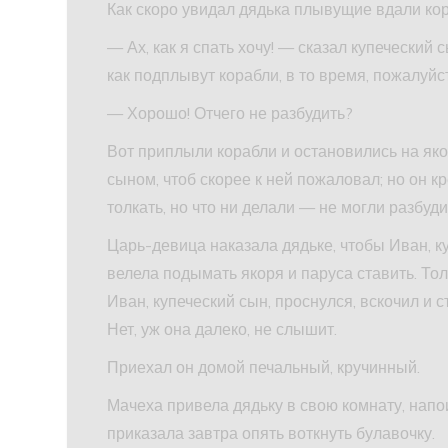
Как скоро увидал дядька плывущие вдали кора
— Ах, как я спать хочу! — сказал купеческий с
как подплывут корабли, в то время, пожалуйс
— Хорошо! Отчего не разбудить?
Вот приплыли корабли и остановились на яко
сыном, чтоб скорее к ней пожаловал; но он кр
толкать, но что ни делали — не могли разбудит
Царь-девица наказала дядьке, чтобы Иван, ку
велела подымать якоря и паруса ставить. Тол
Иван, купеческий сын, проснулся, вскочил и с
Нет, уж она далеко, не слышит.
Приехал он домой печальный, кручинный.
Мачеха привела дядьку в свою комнату, напо
приказала завтра опять воткнуть булавочку.