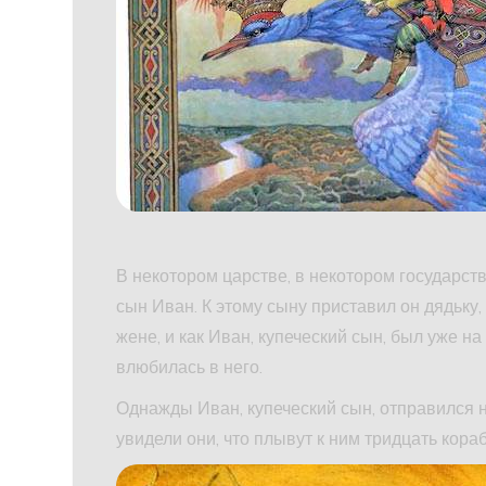
В некотором царстве, в некотором государств
сын Иван. К этому сыну приставил он дядьку,
жене, и как Иван, купеческий сын, был уже н
влюбилась в него.
Однажды Иван, купеческий сын, отправился н
увидели они, что плывут к ним тридцать кора