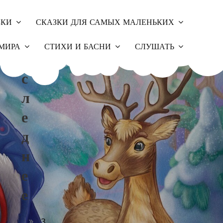
ЗКИ
СКАЗКИ ДЛЯ САМЫХ МАЛЕНЬКИХ
П
МИРА
СТИХИ И БАСНИ
СЛУШАТЬ
О
С
Л
Е
Д
Н
Е
Е
З