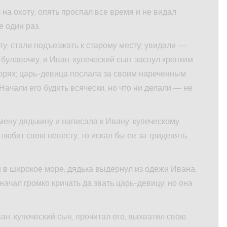
 на охоту, опять проспал все время и не видал
 один раз.
ту; стали подъезжать к старому месту; увидали —
 булавочку, и Иван, купеческий сын, заснул крепким
корях; царь-девица послала за своим нареченным
Начали его будить всячески, но что ни делали — не
ену дядькину и написала к Ивану, купеческому
 любит свою невесту, то искал бы ее за тридевять
 в широкое море, дядька выдернул из одежи Ивана,
 начал громко кричать да звать царь-девицу; но она
ан, купеческий сын, прочитал его, выхватил свою