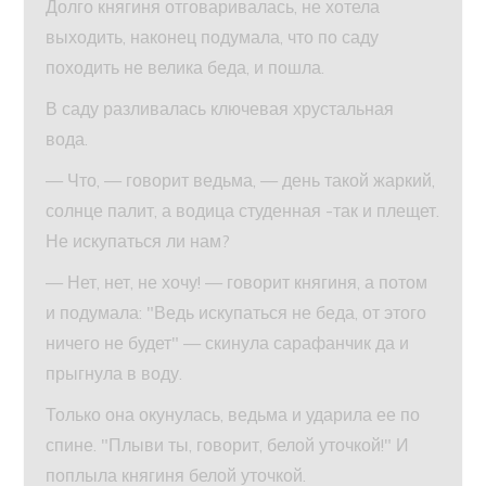
Долго княгиня отговаривалась, не хотела
выходить, наконец подумала, что по саду
походить не велика беда, и пошла.
В саду разливалась ключевая хрустальная
вода.
— Что, — говорит ведьма, — день такой жаркий,
солнце палит, а водица студенная -так и плещет.
Не искупаться ли нам?
— Нет, нет, не хочу! — говорит княгиня, а потом
и подумала: "Ведь искупаться не беда, от этого
ничего не будет" — скинула сарафанчик да и
прыгнула в воду.
Только она окунулась, ведьма и ударила ее по
спине. "Плыви ты, говорит, белой уточкой!" И
поплыла княгиня белой уточкой.