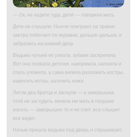
— Ох, не ходите туда, дети! — говорила мать.
Дети не слушали. Нынче поиграют на травке,
завтра побегают по муравке, дальше-дальше, и
забрались на княжий двор.
Ведьма чутьем их узнала, зубами заскрипела.
Вот она позвала деточек, накормила, напоила и
спать уложила, а сама велела разложить костры,
навесить котлы, наточить ножи.
Легли два братца и заснули — а заморышка,
чтоб не застудить, велела им мать в пазушке
носить — заморышек-то и не спит, все слышит,
все видит.
Ночью пришла ведьма под дверь и спрашивает: