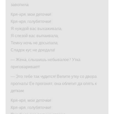
завопила:
Кря-кря, мои деточки!
Кря-кря, голубяточки!
Я нуждой вас выхаживала,
Я слезой вас выпаивала,
Темну ночь не досыпала,
Сладок кус не доедала!
— Жена, слышишь небывалое? Утка
приговаривает!
— Это тебе так чудится! Велите утку со двора
прогнать! Ее прогонят, она облетит да опять к
деткам:
Кря-кря, мои деточки!
Кря-кря, голубяточки!