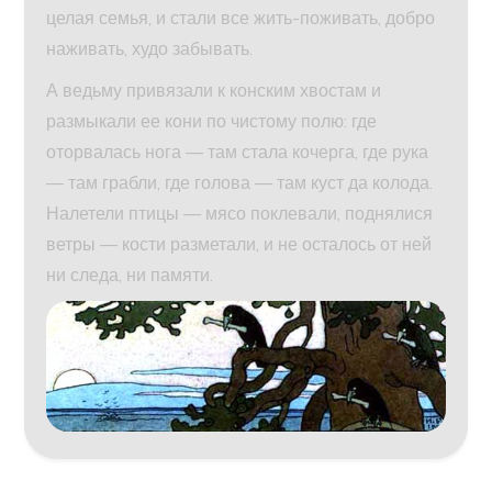
целая семья, и стали все жить-поживать, добро
наживать, худо забывать.
А ведьму привязали к конским хвостам и
размыкали ее кони по чистому полю: где
оторвалась нога — там стала кочерга, где рука
— там грабли, где голова — там куст да колода.
Налетели птицы — мясо поклевали, поднялися
ветры — кости разметали, и не осталось от ней
ни следа, ни памяти.