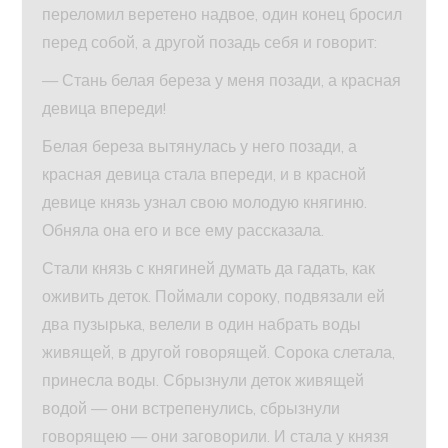
переломил веретено надвое, один конец бросил
перед собой, а другой позадь себя и говорит:
— Стань белая береза у меня позади, а красная
девица впереди!
Белая береза вытянулась у него позади, а
красная девица стала впереди, и в красной
девице князь узнал свою молодую княгиню.
Обняла она его и все ему рассказала.
Стали князь с княгиней думать да гадать, как
оживить деток. Поймали сороку, подвязали ей
два пузырька, велели в один набрать воды
живящей, в другой говорящей. Сорока слетала,
принесла воды. Сбрызнули деток живящей
водой — они встрепенулись, сбрызнули
говорящею — они заговорили. И стала у князя