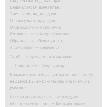
Погубила вас ведьма старая,
Ведьма старая, змея лютая,
Змея лютая, подколодная.
Отняла у вас отца родного,
Отца родного — моего мужа,
Потопила нас в быстрой реченьке,
Обратила нас в белых уточек,
А сама живет — величается!
"Эге!" — подумал князь и закричал:
— Поймайте мне белую уточку!
Бросились все, а белая уточка летает и никому
не дается. Выбежал князь сам, она к нему на
руки пала.
Взял он уточку за крылышко, а ведьма
оборотила ее веретеном. Князь догадался,