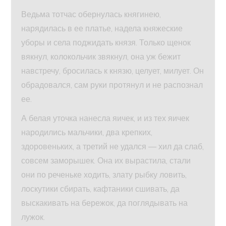
Ведьма тотчас обернулась княгинею,
нарядилась в ее платье, надела княжеские
уборы и села поджидать князя. Только щенок
вякнул, колокольчик звякнул, она уж бежит
навстречу, бросилась к князю, целует, милует. Он
обрадовался, сам руки протянул и не распознал
ее.
А белая уточка нанесла яичек, и из тех яичек
народились мальчики, два крепких,
здоровеньких, а третий не удался — хил да слаб,
совсем заморышек. Она их вырастила, стали
они по реченьке ходить, злату рыбку ловить,
лоскутики сбирать, кафтаники сшивать, да
выскакивать на бережок, да поглядывать на
лужок.