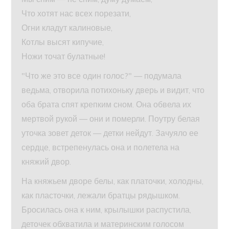
Что хотят нас всех порезати,
Огни кладут калиновые,
Котлы высят кипучие,
Ножи точат булатные!
"Что же это все один голос?" — подумала
ведьма, отворила потихоньку дверь и видит, что
оба брата спят крепким сном. Она обвела их
мертвой рукой — они и померли. Поутру белая
уточка зовет деток — детки нейдут. Зачуяло ее
сердце, встрепенулась она и полетела на
княжий двор.
На княжьем дворе белы, как платочки, холодны,
как пласточки, лежали братцы рядышком.
Бросилась она к ним, крылышки распустила,
деточек обхватила и материнским голосом