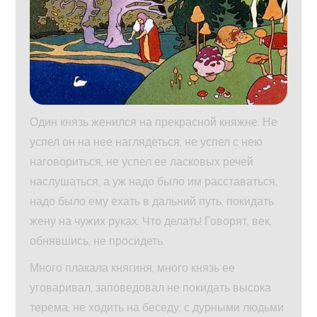
Один князь женился на прекрасной княжне. Не
успел он на нее наглядеться, не успел с нею
наговориться, не успел ее ласковых речей
наслушаться, а уж надо было им расставаться,
надо было ему ехать в дальний путь, покидать
жену на чужих руках. Что делать! Говорят, век,
обнявшись, не просидеть.
Много плакала княгиня, много князь ее
уговаривал, заповедовал не покидать высока
терема, не ходить на беседу, с дурными людьми