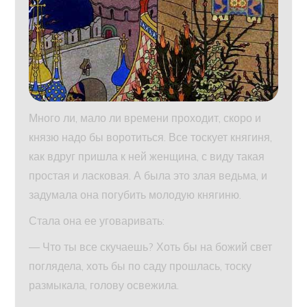
Много ли, мало ли времени проходит, скоро и
князю надо бы воротиться. Все тоскует княгиня,
как вдруг пришла к ней женщина, с виду такая
простая и ласковая. А была это злая ведьма, и
задумала она погубить молодую княгиню.
Стала она ее уговаривать:
— Что ты все скучаешь? Хоть бы на божий свет
поглядела, хоть бы по саду прошлась, тоску
размыкала, голову освежила.