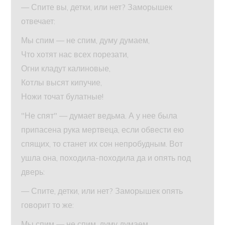
— Спите вы, детки, или нет? Заморышек
отвечает:
Мы спим — не спим, думу думаем,
Что хотят нас всех порезати,
Огни кладут калиновые,
Котлы высят кипучие,
Ножи точат булатные!
"Не спят" — думает ведьма. А у нее была
припасена рука мертвеца, если обвести ею
спящих, то станет их сон непробудным. Вот
ушла она, походила-походила да и опять под
дверь:
— Спите, детки, или нет? Заморышек опять
говорит то же:
Мы спим — не спим, думу думаем,