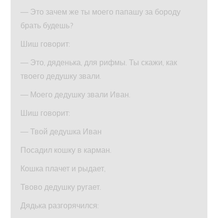
— Это зачем же ты моего папашу за бороду
брать будешь?
Шиш говорит:
— Это, дяденька, для рифмы. Ты скажи, как
твоего дедушку звали.
— Моего дедушку звали Иван.
Шиш говорит:
— Твой дедушка Иван
Посадил кошку в карман.
Кошка плачет и рыдает,
Твово дедушку ругает.
Дядька разгорячился: