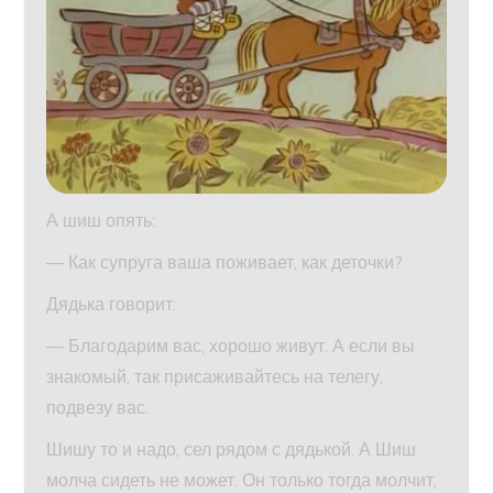
А шиш опять:
— Как супруга ваша поживает, как деточки?
Дядька говорит:
— Благодарим вас, хорошо живут. А если вы
знакомый, так присаживайтесь на телегу,
подвезу вас.
Шишу то и надо, сел рядом с дядькой. А Шиш
молча сидеть не может. Он только тогда молчит,