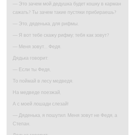
— Это зачем мой дедушка будет кошку в карман
сажать? Ты зачем такие пустяки прибираешь?
— Это, дяденька, для рифмы.
— Я вот тебе скажу рифму; тебя как зовут?
— Меня зовут… Федя.
Дядька говорит:
— Если ты Федя,
То поймай в лесу медведя.
На медведе поезжай,
А с моей лошади слезай!
— Дяденька, я пошутил. Меня зовут не Федя, а
Степан.