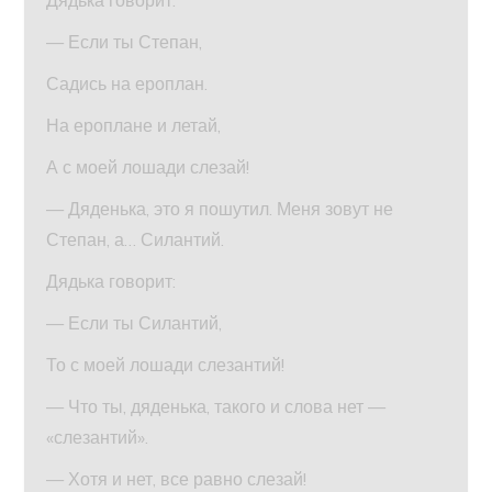
Дядька говорит:
— Если ты Степан,
Садись на ероплан.
На ероплане и летай,
А с моей лошади слезай!
— Дяденька, это я пошутил. Меня зовут не
Степан, а… Силантий.
Дядька говорит:
— Если ты Силантий,
То с моей лошади слезантий!
— Что ты, дяденька, такого и слова нет —
«слезантий».
— Хотя и нет, все равно слезай!