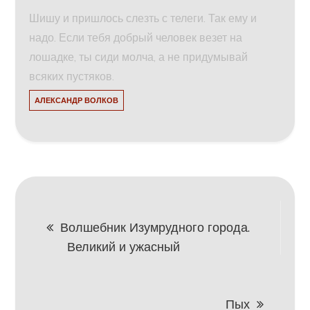
Шишу и пришлось слезть с телеги. Так ему и
надо. Если тебя добрый человек везет на
лошадке, ты сиди молча, а не придумывай
всяких пустяков.
АЛЕКСАНДР ВОЛКОВ
Навигация
Волшебник Изумрудного города.
Великий и ужасный
по
записям
Пых