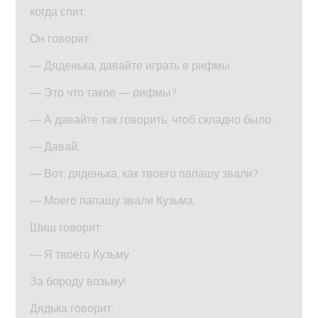
когда спит.
Он говорит:
— Дяденька, давайте играть в рифмы.
— Это что такое — рифмы?
— А давайте так говорить, чтоб складно было.
— Давай.
— Вот, дяденька, как твоего папашу звали?
— Моего папашу звали Кузьма.
Шиш говорит:
— Я твоего Кузьму
За бороду возьму!
Дядька говорит: