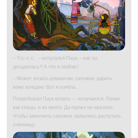
– Тсс-с-с… – испугался Паук, – как ты
догадалась?! А что я люблю?
– Может, вязать рукавички, сапожки, дарить,
кому холодно. Вот я озябла…
Попробовал Паук вязать — получается. Лапки,
как спицы, и их много. Да пряжи не хватило.
Чтобы закончить сапожок, пришлось распутать
пленницу.