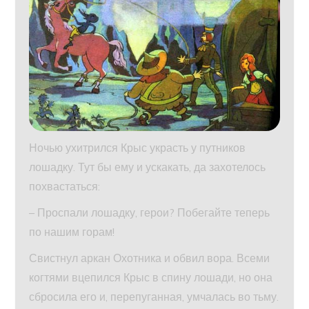
Ночью ухитрился Крыс украсть у путников
лошадку. Тут бы ему и ускакать, да захотелось
похвастаться:
– Проспали лошадку, герои? Побегайте теперь
по нашим горам!
Свистнул аркан Охотника и обвил вора. Всеми
когтями вцепился Крыс в спину лошади, но она
сбросила его и, перепуганная, умчалась во тьму.