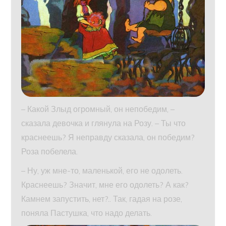
– Какой Злыд огромный, он непобедим, –
сказала девочка и глянула на Розу. – Ты что
краснеешь? Я неправду сказала, он победим?
Роза побелела.
– Ну, уж мне-то, маленькой, его не одолеть.
Краснеешь? Значит, мне его одолеть? А как?
Камнем запустить, нет?.. Так, гадая на розе,
поняла Пастушка, что надо делать.