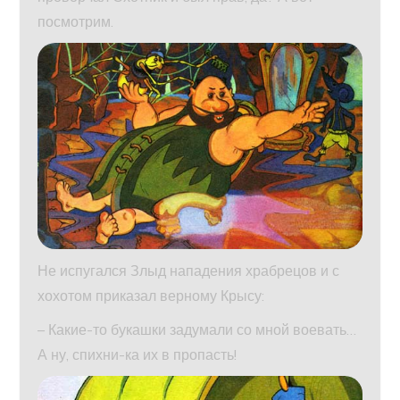
посмотрим.
Не испугался Злыд нападения храбрецов и с
хохотом приказал верному Крысу:
– Какие-то букашки задумали со мной воевать…
А ну, спихни-ка их в пропасть!