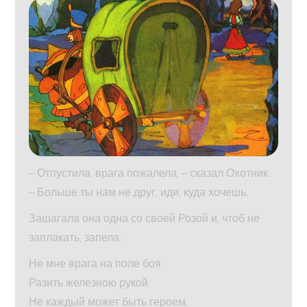
– Отпустила, врага пожалела, – сказал Охотник.
– Больше ты нам не друг, иди, куда хочешь.
Зашагала она одна со своей Розой и, чтоб не
заплакать, запела:
Не мне врага на поле боя
Разить железною рукой.
Не каждый может быть героем,