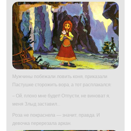
Мужчины побежали ловить коня, приказали
Пастушке сторожить вора, а тот расплакался:
– Ой, плохо мне будет! Отпусти, не виноват я,
меня Злыд заставил…
Роза не покраснела — значит, правда. И
девочка перерезала аркан.