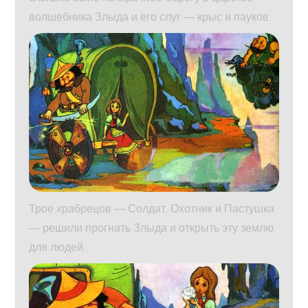
волшебника Злыда и его слуг — крыс и пауков.
Трое храбрецов — Солдат, Охотник и Пастушка
— решили прогнать Злыда и открыть эту землю
для людей.