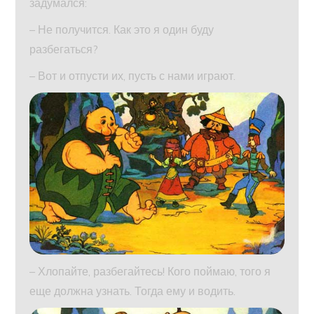
задумался:
– Не получится. Как это я один буду
разбегаться?
– Вот и отпусти их, пусть с нами играют.
– Хлопайте, разбегайтесь! Кого поймаю, того я
еще должна узнать. Тогда ему и водить.