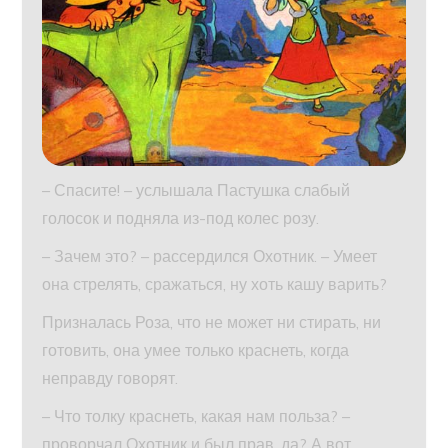
– Спасите! – услышала Пастушка слабый
голосок и подняла из-под колес розу.
– Зачем это? – рассердился Охотник. – Умеет
она стрелять, сражаться, ну хоть кашу варить?
Призналась Роза, что не может ни стирать, ни
готовить, она умее только краснеть, когда
неправду говорят.
– Что толку краснеть, какая нам польза? –
проворчал Охотник и был прав, да? А вот