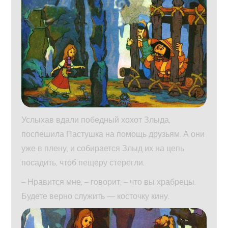
Услыхав вдали победный хохот Злыда,
поспешила Пастушка на помощь друзьям. А они
уже в плену, и собирается Злыд их на цепь
посадить, чтоб пещеру стерегли.
– Нравится мне, – говорит, – что вы храбрецы.
Будете верно служить — косточку кину.