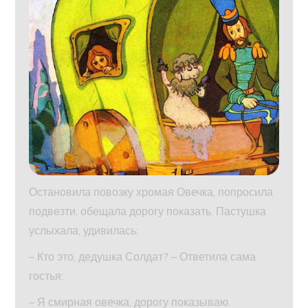
Остановила повозку хромая Овечка, попросила
подвезти, обещала дорогу показать. Пастушка
услыхала, удивилась:
– Кто это, дедушка Солдат? – Ответила сама
гостья:
– Я смирная овечка, дорогу показываю.