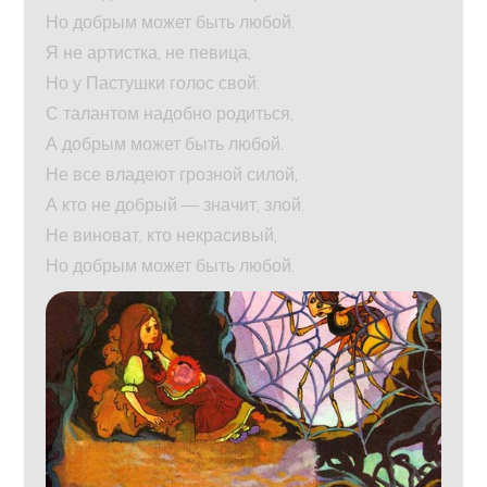
Но добрым может быть любой.
Я не артистка, не певица,
Но у Пастушки голос свой:
С талантом надобно родиться,
А добрым может быть любой.
Не все владеют грозной силой,
А кто не добрый — значит, злой.
Не виноват, кто некрасивый,
Но добрым может быть любой.