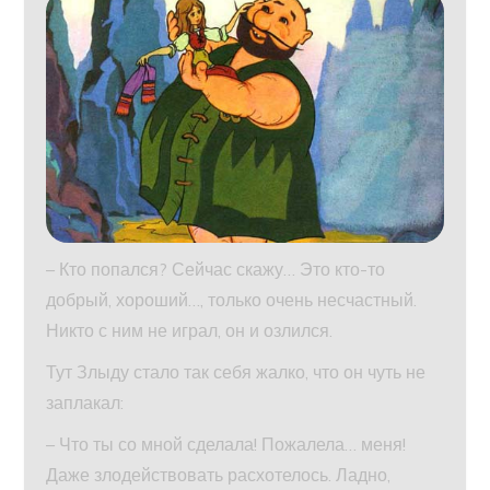
– Кто попался? Сейчас скажу… Это кто-то
добрый, хороший…, только очень несчастный.
Никто с ним не играл, он и озлился.
Тут Злыду стало так себя жалко, что он чуть не
заплакал:
– Что ты со мной сделала! Пожалела… меня!
Даже злодействовать расхотелось. Ладно,