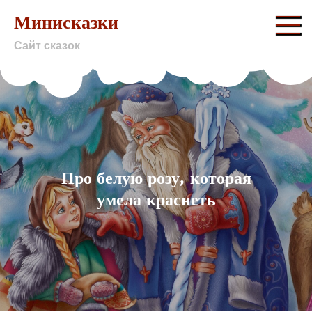
Skip
Минисказки
to
Сайт сказок
content
Про белую розу, которая
умела краснеть