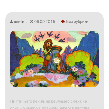
06.09.2015
Без рубрики
admin
Ни птичьего пения, ни ребячьего смеха не
слышно было на мрачном берегу в царстве