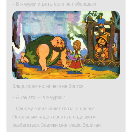
– В жмурки играть, если не побоишься.
Злыд, понятно, ничего не боится.
– А как это — в жмурки?
– Одному завязывают глаза, он ловит.
Остальным надо хлопать в ладошки и
разбегаться. Завяжи мне глаза. Великан