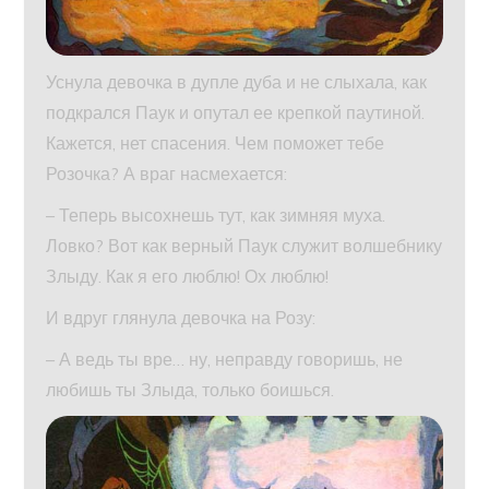
Уснула девочка в дупле дуба и не слыхала, как
подкрался Паук и опутал ее крепкой паутиной.
Кажется, нет спасения. Чем поможет тебе
Розочка? А враг насмехается:
– Теперь высохнешь тут, как зимняя муха.
Ловко? Вот как верный Паук служит волшебнику
Злыду. Как я его люблю! Ох люблю!
И вдруг глянула девочка на Розу:
– А ведь ты вре… ну, неправду говоришь, не
любишь ты Злыда, только боишься.