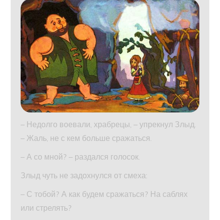
– Недолго воевали, храбрецы, – упрекнул Злыд.
– Жаль, не с кем больше сражаться.
– А со мной? – раздался голосок.
Злыд чуть не задохнулся от смеха:
– С тобой? А как будем сражаться? На саблях
или стрелять?