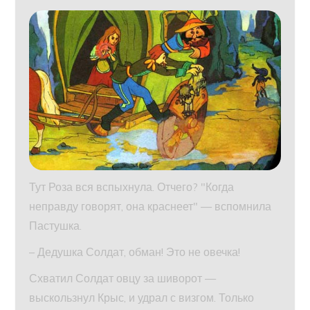
Тут Роза вся вспыхнула. Отчего? "Когда
неправду говорят, она краснеет" — вспомнила
Пастушка.
– Дедушка Солдат, обман! Это не овечка!
Схватил Солдат овцу за шиворот —
выскользнул Крыс, и удрал с визгом. Только