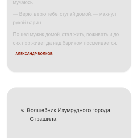
мучаюсь.
— Верю, верю тебе, ступай домой, — махнул
рукой барин.
Пошел мужик домой, стал жить, поживать и до
сих пор живет да над барином посмеивается.
АЛЕКСАНДР ВОЛКОВ
Навигация
Волшебник Изумрудного города
Страшила
по