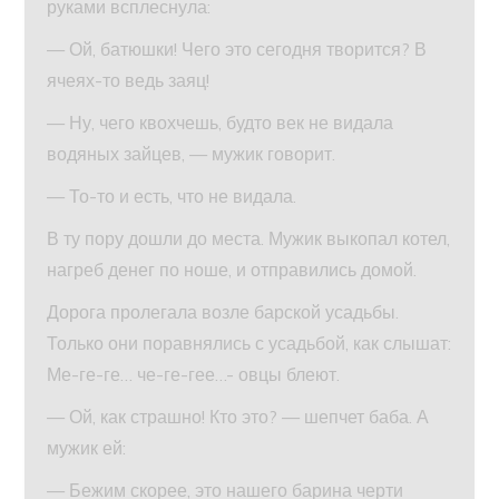
руками всплеснула:
— Ой, батюшки! Чего это сегодня творится? В
ячеях-то ведь заяц!
— Ну, чего квохчешь, будто век не видала
водяных зайцев, — мужик говорит.
— То-то и есть, что не видала.
В ту пору дошли до места. Мужик выкопал котел,
нагреб денег по ноше, и отправились домой.
Дорога пролегала возле барской усадьбы.
Только они поравнялись с усадьбой, как слышат:
Ме-ге-ге… че-ге-гее…- овцы блеют.
— Ой, как страшно! Кто это? — шепчет баба. А
мужик ей:
— Бежим скорее, это нашего барина черти