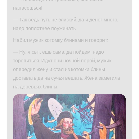
напасешься!
— Так ведь путь не близкий, да и денег много,
надо поплотнее поужинать.
Набил мужик котомку блинами и говорит:
— Ну, я сыт, ешь сама, да пойдем, надо
торопиться. Идут они ночной порой, мужик
опередил жену и стал из котомки блины
доставать да на сучья вешать. Жена заметила
на деревьях блины.