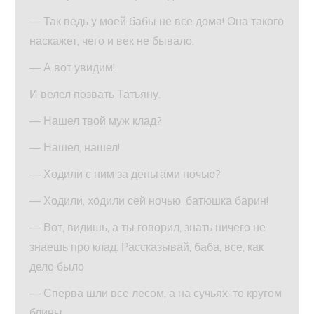
— Так ведь у моей бабы не все дома! Она такого
наскажет, чего и век не бывало.
— А вот увидим!
И велел позвать Татьяну.
— Нашел твой муж клад?
— Нашел, нашел!
— Ходили с ним за деньгами ночью?
— Ходили, ходили сей ночью, батюшка барин!
— Вот, видишь, а ты говорил, знать ничего не
знаешь про клад. Рассказывай, баба, все, как
дело было
— Сперва шли все лесом, а на сучьях-то кругом
блины.