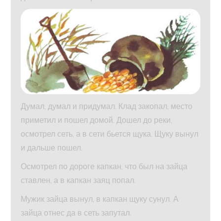
Думал, думал и придумал. Клад закопал, место
приметил и пошел домой. Дошел до реки,
осмотрел сеть, а в сети бьется щука. Щуку вынул
и дальше пошел.
Осмотрел по дороге капкан, что был на зайца
ставлен, а в капкан заяц попал.
Мужик зайца вынул, в капкан щуку сунул. А
зайца отнес да в сеть запутал.