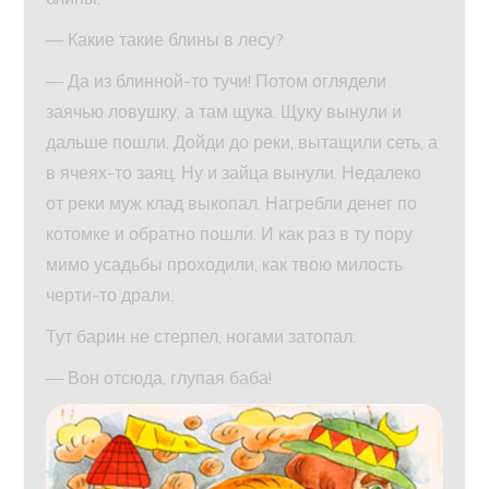
— Какие такие блины в лесу?
— Да из блинной-то тучи! Потом оглядели
заячью ловушку, а там щука. Щуку вынули и
дальше пошли. Дойди до реки, вытащили сеть, а
в ячеях-то заяц. Ну и зайца вынули. Недалеко
от реки муж клад выкопал. Нагребли денег по
котомке и обратно пошли. И как раз в ту пору
мимо усадьбы проходили, как твою милость
черти-то драли.
Тут барин не стерпел, ногами затопал:
— Вон отсюда, глупая баба!