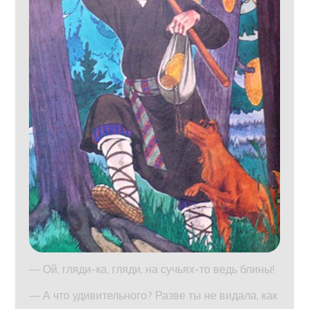
— Ой, гляди-ка, гляди, на сучьях-то ведь блины!
— А что удивительного? Разве ты не видала, как