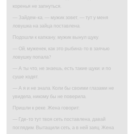
коренья не запнуться.
— Зайдем-ка, — мужик зовет, — тут у меня
ловушка на зайца поставлена.
Подошли к капкану, мужик вынул щуку.
— Ой, муженек, как это рыбина-то в заячью
ловушку попала?
— А ты что, не знаешь, есть такие щуки: и по
суше ходят.
— А я и не знала. Коли бы своими глазами не
увидела, никому бы не поверила.
Пришли к реке. Жена говорит:
— Где-то тут твоя сеть поставлена, давай
поглядим. Вытащили сеть, а в ней заяц. Жена