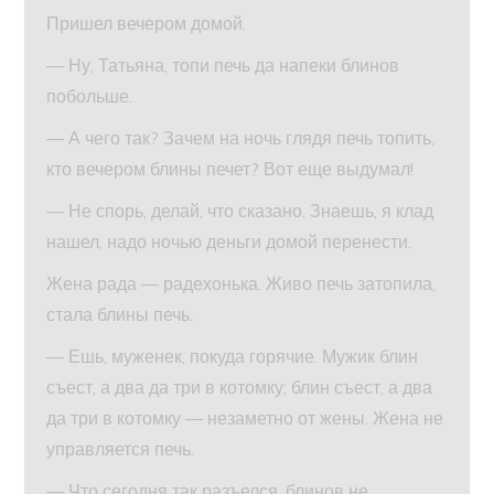
Пришел вечером домой.
— Ну, Татьяна, топи печь да напеки блинов
побольше.
— А чего так? Зачем на ночь глядя печь топить,
кто вечером блины печет? Вот еще выдумал!
— Не спорь, делай, что сказано. Знаешь, я клад
нашел, надо ночью деньги домой перенести.
Жена рада — радехонька. Живо печь затопила,
стала блины печь.
— Ешь, муженек, покуда горячие. Мужик блин
съест, а два да три в котомку; блин съест, а два
да три в котомку — незаметно от жены. Жена не
управляется печь.
— Что сегодня так разъелся, блинов не