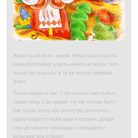
Жили-были муж с женой. Жена была страсть
какая болтливая: утаить ничего не могла. Чего
только ни услышит, в ту же минуту деревня
знает.
Пошел мужик в лес. Стал волчью яму рыть и
нашел клад. Сам думает: Ну как теперь быть?
Как только жена про богатство дознается —
сразу пойдет по всей округе трезвон, дойдет
слух до нашего помещика, и прощайся с
деньгами: все отберет.