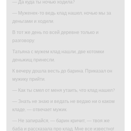
— Да куда ты ночью ходила?
— Муженек-то ведь клад нашел, ночью мы за
деньгами и ходили.
В тот же день по всей деревне только и
разговору:
Татьяна с мужем клад нашли, две котомки
деньжищ принесли.
К вечеру дошла весть до барина. Приказал он
мужику прийти.
— Как ты смел от меня утаить, что клад нашел?
— Знать не знаю и ведать не ведаю ни о каком
кладе, — отвечает мужик.
— Не запирайся, — барин кричит, — твоя же
баба и рассказала про клад. Мне все известно!