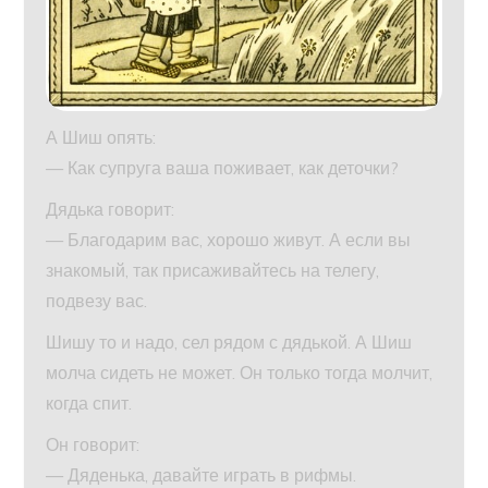
А Шиш опять:
— Как супруга ваша поживает, как деточки?
Дядька говорит:
— Благодарим вас, хорошо живут. А если вы
знакомый, так присаживайтесь на телегу,
подвезу вас.
Шишу то и надо, сел рядом с дядькой. А Шиш
молча сидеть не может. Он только тогда молчит,
когда спит.
Он говорит:
— Дяденька, давайте играть в рифмы.