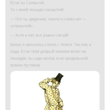
Если ты Силантий,
То с моей лошади слезантий!
— Что ты, дяденька, такого и слова нет —
«слезантий».
— Хотя и нет, все равно слезай!
Шишу и пришлось слезть с телеги. Так ему и
надо. Если тебя добрый человек везет на
лошадке, ты сиди молча, а не придумывай
всяких пустяков.