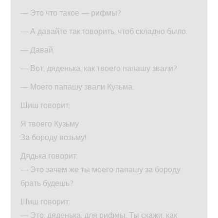
— Это что такое — рифмы?
— А давайте так говорить, чтоб складно было.
— Давай.
— Вот, дяденька, как твоего папашу звали?
— Моего папашу звали Кузьма.
Шиш говорит:
Я твоего Кузьму
За бороду возьму!
Дядька говорит:
— Это зачем же ты моего папашу за бороду
брать будешь?
Шиш говорит:
— Это, дяденька, для рифмы. Ты скажи, как