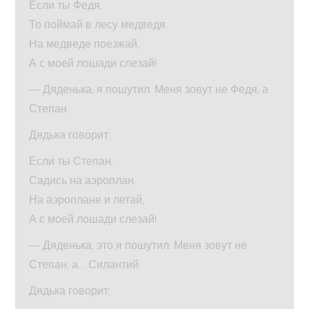
Если ты Федя,
То поймай в лесу медведя.
На медведе поезжай,
А с моей лошади слезай!
— Дяденька, я пошутил. Меня зовут не Федя, а
Степан.
Дядька говорит:
Если ты Степан,
Садись на аэроплан.
На аэроплане и летай,
А с моей лошади слезай!
— Дяденька, это я пошутил. Меня зовут не
Степан, а… Силантий.
Дядька говорит: