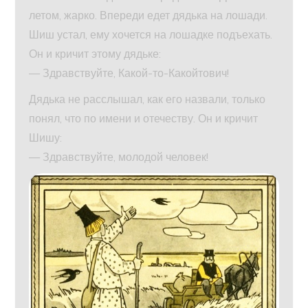
летом, жарко. Впереди едет дядька на лошади.
Шиш устал, ему хочется на лошадке подъехать.
Он и кричит этому дядьке:
— Здравствуйте, Какой-то-Какойтович!
Дядька не расслышал, как его назвали, только
понял, что по имени и отечеству. Он и кричит
Шишу:
— Здравствуйте, молодой человек!