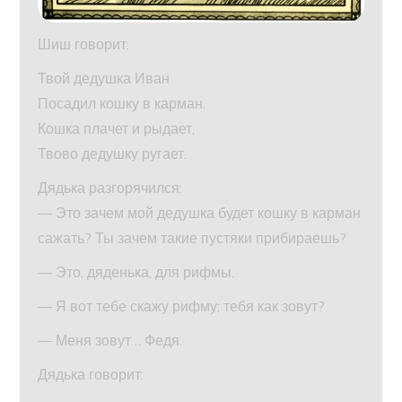
Шиш говорит:
Твой дедушка Иван
Посадил кошку в карман.
Кошка плачет и рыдает,
Твово дедушку ругает.
Дядька разгорячился:
— Это зачем мой дедушка будет кошку в карман
сажать? Ты зачем такие пустяки прибираешь?
— Это, дяденька, для рифмы.
— Я вот тебе скажу рифму; тебя как зовут?
— Меня зовут… Федя.
Дядька говорит: