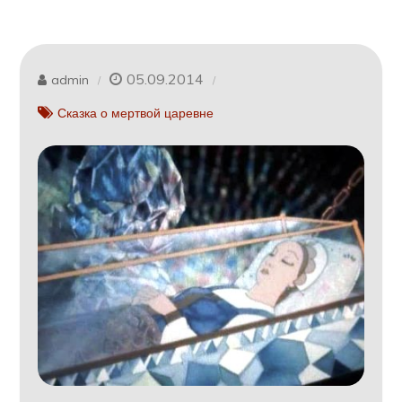
05.09.2014
admin
Сказка о мертвой царевне