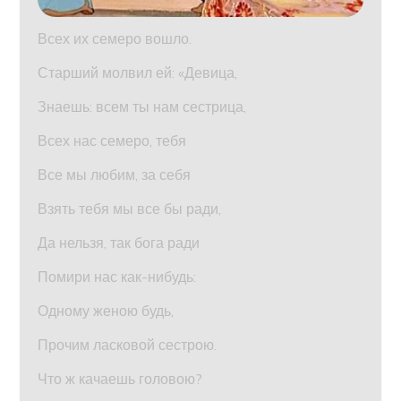
Всех их семеро вошло.
Старший молвил ей: «Девица,
Знаешь: всем ты нам сестрица,
Всех нас семеро, тебя
Все мы любим, за себя
Взять тебя мы все бы ради,
Да нельзя, так бога ради
Помири нас как-нибудь:
Одному женою будь,
Прочим ласковой сестрою.
Что ж качаешь головою?