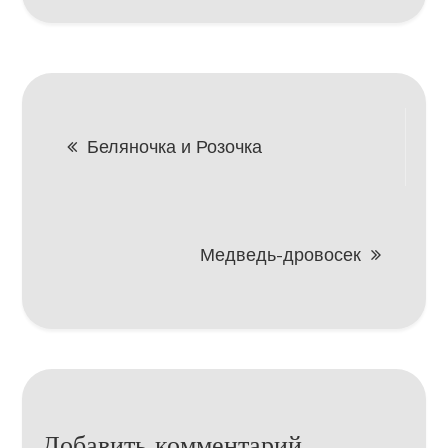
Навигация
Беляночка и Розочка
по
записям
Медведь-дровосек
Добавить комментарий