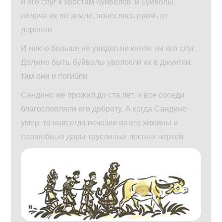
и его слуг к хвостам буйволов, и буйволы,
волоча их по земле, понеслись прочь от
деревни.
И никто больше не увидел ни князя, ни его слуг.
Должно быть, буйволы уволокли их в джунгли;
там они и погибли.
Сандино же прожил до ста лет, и все соседи
благословляли его доброту. А когда Сандино
умер, то навсегда исчезли из его хижины и
волшебные дары трусливых лесных чертей.