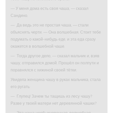
— У меня дома есть своя чаша, — сказал
Сандино.
— Да ведь это не простая чаша, — стали
объяснять черти. — Она волшебная. Стоит тебе
подумать о какой-нибудь еде, и эта еда сразу
окажется в волшебной чаше.
— Тогда другое дело, — сказал мальчик и, взяв
чашу, отправился домой. Прошёл он полпути и
поравнялся с хижиной своей тётки.
Увидела женщина чашу в руках мальчика, стала
его ругать:
— Глупец! Зачем ты тащишь из лесу чашу?
Разве у твоей матери нет деревянной чашки?
— Эта чаша необыкновенная, волшебная, —