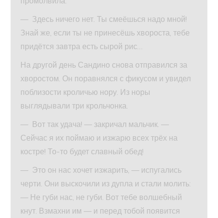
промолвила:
— Здесь ничего нет. Ты смеёшься надо мной!
Знай же, если ты не принесёшь хвороста, тебе
придётся завтра есть сырой рис…
На другой день Сандино снова отправился за
хворостом. Он поравнялся с фикусом и увидел
поблизости кроличью нору. Из норы
выглядывали три крольчонка.
— Вот так удача! — закричал мальчик. —
Сейчас я их поймаю и изжарю всех трёх на
костре! То-то будет славный обед!
— Это он нас хочет изжарить, — испугались
черти. Они выскочили из дупла и стали молить:
— Не губи нас, не губи. Вот тебе волшебный
кнут. Взмахни им — и перед тобой появится