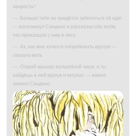
хвороста?
— Больше тебе не придётся заботиться об еде!
— воскликнул Сандино и рассказал обо всём,
что произошло с ним в лесу.
— Ах, как мне хочется попробовать крупук! —
сказала мать.
— Открой крышку волшебной чаши, и ты
найдёшь в ней крупук и кетупат, — важно
заявил Сандино.