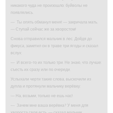
никакого чуда не произошло: буйволы не
появлялись.
— Ты опять обманул меня! — закричала мать.
— Ступай сейчас же за хворостом!
Снова отправился мальчик в лес. Дойдя до
фикуса, заметил он в траве три ягоды и сказал
вслух:
— И всего-то их только три. Не знаю, что лучше:
съесть их сразу или по очереди.
Услыхали черти такие слова, выскочили из
дупла и протянули мальчику верёвку:
— На, возьми, только не ешь нас!
— Зачем мне ваша верёвка? У меня для
хвороста своя есть, — сказал мальчик.