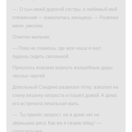
— О сын моей дорогой сестры, о любимый мой
племянник! — взмолилась женщина. — Развяжи
меня, умоляю. ..
Ответил мальчик:
— Пока не скажешь, где мои чаша и кнут,
будешь сидеть связанной.
Пришлось воровке вернуть волшебные дары
лесных чертей.
Довольный Сандино развязал тётку, взвалил на
спину вязанку хвороста и пошёл домой. А дома
его встретила печальная мать.
— Ты принёс хворост, но в доме нет ни
зёрнышка риса. Как же я сварю обед? —
спросила она.