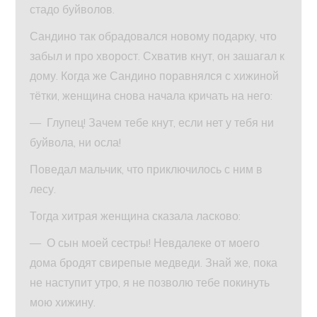
стадо буйволов.
Сандино так обрадовался новому подарку, что
забыл и про хворост. Схватив кнут, он зашагал к
дому. Когда же Сандино поравнялся с хижиной
тётки, женщина снова начала кричать на него:
— Глупец! Зачем тебе кнут, если нет у тебя ни
буйвола, ни осла!
Поведал мальчик, что приключилось с ним в
лесу.
Тогда хитрая женщина сказала ласково:
— О сын моей сестры! Невдалеке от моего
дома бродят свирепые медведи. Знай же, пока
не наступит утро, я не позволю тебе покинуть
мою хижину.