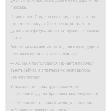
джунгли за хворостом и дала ему на дорогу три
пирожка.
Придя в лес, Сандино сел передохнуть в тени
столетнего фикуса. Он, конечно, не знал, что в
дупле этого фикуса жили три трусливых лесных
чёрта.
Вспомнил мальчик, что мать дала ему на дорогу
несколько пирожков, и сказал вслух:
— Ах, как я проголодался! Придётся парочку
съесть сейчас, а с третьим уж расправлюсь
немного погодя…
Услыхали эти слова трусливые черти,
выскочили из дупла, бросились мальчику в ноги:
— Не ешь нас, не ешь! Хочешь, мы подарим
тебе чашу из кокосового ореха?