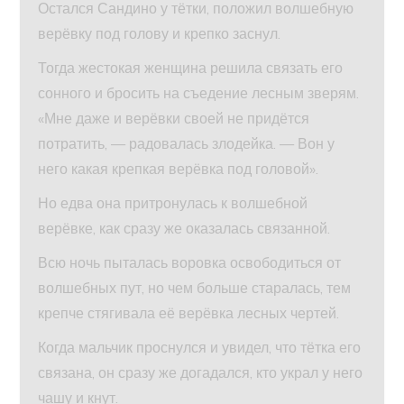
Остался Сандино у тётки, положил волшебную
верёвку под голову и крепко заснул.
Тогда жестокая женщина решила связать его
сонного и бросить на съедение лесным зверям.
«Мне даже и верёвки своей не придётся
потратить, — радовалась злодейка. — Вон у
него какая крепкая верёвка под головой».
Но едва она притронулась к волшебной
верёвке, как сразу же оказалась связанной.
Всю ночь пыталась воровка освободиться от
волшебных пут, но чем больше старалась, тем
крепче стягивала её верёвка лесных чертей.
Когда мальчик проснулся и увидел, что тётка его
связана, он сразу же догадался, кто украл у него
чашу и кнут.