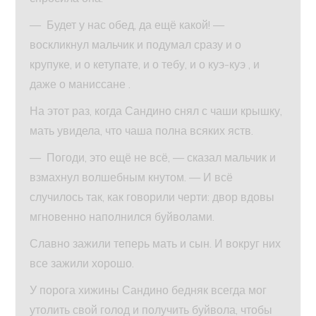
— Будет у нас обед, да ещё какой! —
воскликнул мальчик и подумал сразу и о
крупуке, и о кетупате, и о тебу, и о куэ-куэ , и
даже о маниссане .
На этот раз, когда Сандино снял с чаши крышку,
мать увидела, что чаша полна всяких яств.
— Погоди, это ещё не всё, — сказал мальчик и
взмахнул волшебным кнутом. — И всё
случилось так, как говорили черти: двор вдовы
мгновенно наполнился буйволами.
Славно зажили теперь мать и сын. И вокруг них
все зажили хорошо.
У порога хижины Сандино бедняк всегда мог
утолить свой голод и получить буйвола, чтобы