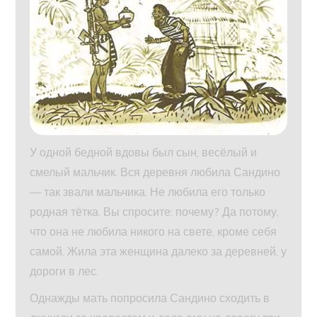
У одной бедной вдовы был сын, весёлый и
смелый мальчик. Вся деревня любила Сандино
— так звали мальчика. Не любила его только
родная тётка. Вы спросите: почему? Да потому,
что она не любила никого на свете, кроме себя
самой. Жила эта женщина далеко за деревней, у
дороги в лес.
Однажды мать попросила Сандино сходить в