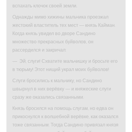
вспахать клочок своей земли.
Однажды мимо хижины мальчика проезжал
жестокий властитель тех мест — князь Кайман.
Когда князь увидел во дворе Сандино
множество прекрасных буйволов, он
рассердился и закричал:
— Эй, слуги! Схватите мальчишку и бросьте его
в тюрьму! Этот нищий украл моих буйволов!
Слуги бросились к мальчику, но Сандино
швырнул в них верёвку — и княжеские слуги
сразу же оказались связанными.
Князь бросился на помощь слугам, но едва он
прикоснулся к волшебной верёвке, как оказался
тоже связанным. Тогда Сандино привязал князя