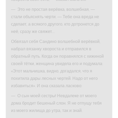
— Это не простая верёвка, волшебная, —
стали объяснять черти. — Тебе она вреда не
сделает, а всякого другого, кто дотронется до
неё, сразу же свяжет…
Обвязал себя Сандино волшебной верёвкой,
набрал вязанку хвороста и отправился в
обратный путь. Когда он поравнялся с хижиной
своей тётки, женщина увидела его и подумала:
«Этот мальчишка, видно, догадался, что я
похитила дары лесных чертей. Надо от него
избавиться». И она сказала ласково:
— О сын моей сестры! Невдалеке от моего
дома бродит бешеный слон. Я не отпущу тебя
из моего жилища до утра, так и знай.