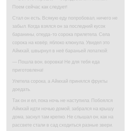
Поем сейчас как следует!
Стал он есть. Всякую еду попробовал, ничего не
забыл. Когда взялся он за последний кусок
баранины, откуда-то сорока прилетела. Села
сорока на ковёр, яблоко клюнула. Увидел это
Аймхай, швырнул в неё бараньей лопаткой:
— Пошла вон, воровка! Не для тебя еда
приготовлена!
Улетела сорока, а Аймхай принялся фрукты
доедать.
Так он и ел, пока ночь не наступила. Побоялся
Аймхай идти ночью домой, забрался на крышу
дома, заснул там крепко. Не слышал он, как на
рассвете стали в сад сходиться разные звери.