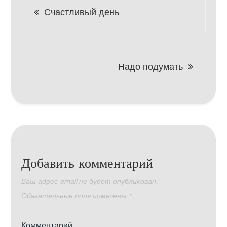
Навигация
Счастливый день
по
записям
Надо подумать
Добавить комментарий
Ваш адрес email не будет опубликован.
Обязательные поля помечены
*
Комментарий