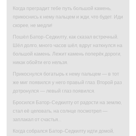
Когда преградит тебе путь большой камень,
прикоснись к нему пальцем и жди, что будет. Иди
скорее, не медли!
Пошёл Батор-Седкилту, как сказал встречный.
Шёл долго, много часов шёл, вдруг наткнулся на
большой камень. Лежит камень поперёк дороги,
никак обойти его нельзя.
Прикоснулся богатырь к нему пальцем — в тот
же миг появился у него правый глаз. Второй раз
дотронулся — левый глаз появился.
Бросился Батор-Седкилту от радости на землю,
стал её целовать, на солнце посмотрел —
заплакал от счастья…
Когда собрался Батор-Седкилту идти домой,