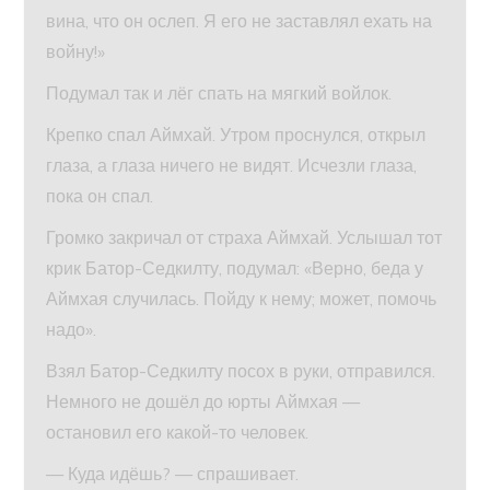
вина, что он ослеп. Я его не заставлял ехать на
войну!»
Подумал так и лёг спать на мягкий войлок.
Крепко спал Аймхай. Утром проснулся, открыл
глаза, а глаза ничего не видят. Исчезли глаза,
пока он спал.
Громко закричал от страха Аймхай. Услышал тот
крик Батор-Седкилту, подумал: «Верно, беда у
Аймхая случилась. Пойду к нему; может, помочь
надо».
Взял Батор-Седкилту посох в руки, отправился.
Немного не дошёл до юрты Аймхая —
остановил его какой-то человек.
— Куда идёшь? — спрашивает.