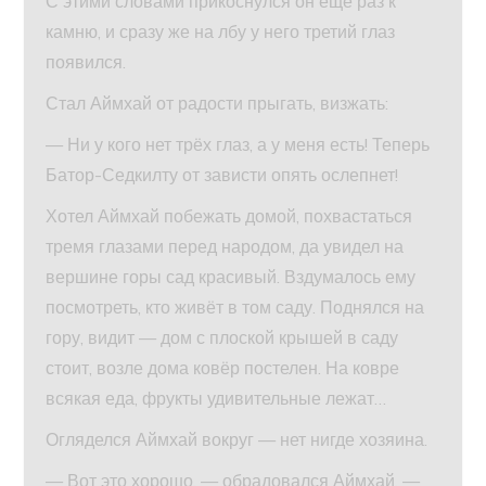
С этими словами прикоснулся он ещё раз к
камню, и сразу же на лбу у него третий глаз
появился.
Стал Аймхай от радости прыгать, визжать:
— Ни у кого нет трёх глаз, а у меня есть! Теперь
Батор-Седкилту от зависти опять ослепнет!
Хотел Аймхай побежать домой, похвастаться
тремя глазами перед народом, да увидел на
вершине горы сад красивый. Вздумалось ему
посмотреть, кто живёт в том саду. Поднялся на
гору, видит — дом с плоской крышей в саду
стоит, возле дома ковёр постелен. На ковре
всякая еда, фрукты удивительные лежат…
Огляделся Аймхай вокруг — нет нигде хозяина.
— Вот это хорошо, — обрадовался Аймхай. —