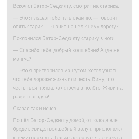
Вскочил Батор-Седкилту, смотрит на старика.
— Это я указал тебе путь к камню, — говорит
опять старик. —Значит, нашёл к нему дорогу?
Поклонился Батор-Седкилту старику в ноги:
— Спасибо тебе, добрый волшебник! А где же
мангус?
— Это я притворился мангусом, хотел узнать,
что тебе дороже: жизнь или честь. Вижу, что
честь твоя пряма, как стрела в полёте! Живи на
радость людям!
Сказал так и исчез.
Пошёл Батор-Седкилту домой, от голода еле
бредёт. Увидел волшебный валун, прислонился
к нему отдохнуть. Только дотронулся до валуна