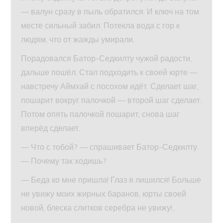
— валун сразу в пыль обратился. И ключ на том
месте сильный забил. Потекла вода с гор к
людям, что от жажды умирали.
Порадовался Батор-Седкилту чужой радости,
дальше пошёл. Стал подходить к своей юрте —
навстречу Аймхай с посохом идёт. Сделает шаг,
пошарит вокруг палочкой — второй шаг сделает.
Потом опять палочкой пошарит, снова шаг
вперёд сделает.
— Что с тобой? — спрашивает Батор-Седкилту.
— Почему так ходишь?
— Беда ко мне пришла! Глаз я лишился! Больше
не увижу моих жирных баранов, юрты своей
новой, блеска слитков серебра не увижу!..