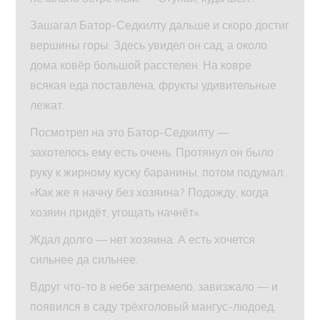
Зашагал Батор-Седкилту дальше и скоро достиг
вершины горы. Здесь увидел он сад, а около
дома ковёр большой расстелен. На ковре
всякая еда поставлена, фрукты удивительные
лежат.
Посмотрел на это Батор-Седкилту —
захотелось ему есть очень. Протянул он было
руку к жирному куску баранины, потом подумал:
«Как же я начну без хозяина? Подожду, когда
хозяин придёт, угощать начнёт».
Ждал долго — нет хозяина. А есть хочется
сильнее да сильнее.
Вдруг что-то в небе загремело, завизжало — и
появился в саду трёхголовый мангус-людоед.