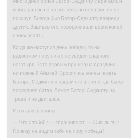
Много дней бился Батор-Седкилту с врагами, и
много ран было на его теле, но поля боя он не
покинул. Всегда был Батор-Седкилту впереди
других. Завидев его, поворачивали враги коней
своих вспять.
Когда же наступил день победы, то на
радостном пиру никто не увидел славного
богатыря. Зато первым пришёл на праздник
ничтожный Аймхай. Бросились воины искать
Батора-Седкилту и нашли его в степи, где была
последняя битва. Лежал Батор-Седкилту на
траве и не двигался.
Испугались воины.
— Что с тобой? — спрашивают. — Жив ли ты?
Почему не видим тебя на пиру победы?