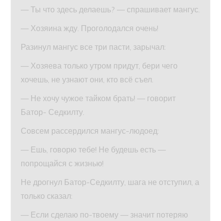
— Ты что здесь делаешь? — спрашивает мангус.
— Хозяина жду. Проголодался очень!
Разинул мангус все три пасти, зарычал:
— Хозяева только утром придут, бери чего
хочешь, не узнают они, кто всё съел.
— Не хочу чужое тайком брать! — говорит
Батор- Седкилту.
Совсем рассердился мангус-людоед:
— Ешь, говорю тебе! Не будешь есть —
попрощайся с жизнью!
Не дрогнул Батор-Седкилту, шага не отступил, а
только сказал:
— Если сделаю по-твоему — значит потеряю