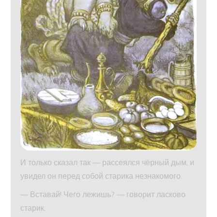
И только сказал так — рассеялся чёрный дым, и
увидел он перед собой старика незнакомого.
— Вставай! Чего лежишь? — говорит ласково
старик.