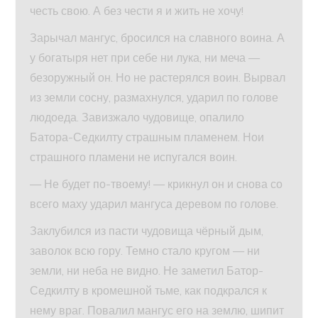
честь свою. А без чести я и жить не хочу!
Зарычал мангус, бросился на славного воина. А
у богатыря нет при себе ни лука, ни меча —
безоружный он. Но не растерялся воин. Вырвал
из земли сосну, размахнулся, ударил по голове
людоеда. Завизжало чудовище, опалило
Батора-Седкилту страшным пламенем. Нои
страшного пламени не испугался воин.
— Не будет по-твоему! — крикнул он и снова со
всего маху ударил мангуса деревом по голове.
Заклубился из пасти чудовища чёрный дым,
заволок всю гору. Темно стало кругом — ни
земли, ни неба не видно. Не заметил Батор-
Седкилту в кромешной тьме, как подкрался к
нему враг. Повалил мангус его на землю, шипит