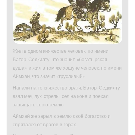
Жил в одном княжестве человек, по имени
Батор-Седкилту, что значит: «богатырская
душа»; и жил в том же хошуне человек, по имени
Аймхай, что значит «трусливый».
Напали на то княжество враги. Батор-Седкилту
взял меч, лук, стрелы, сел на коня и поехал
защищать свою землю.
Аймхай же зарыл в землю своё богатство и
спрятался от врагов в горах.