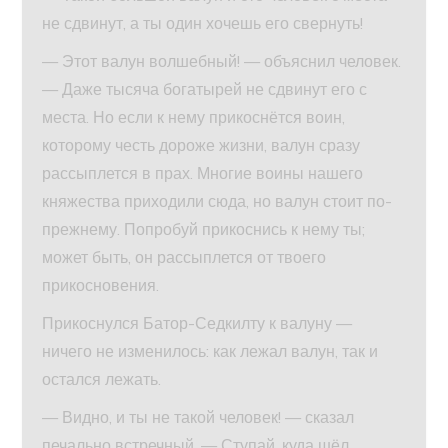
не сдвинут, а ты один хочешь его свернуть!
— Этот валун волшебный! — объяснил человек.
— Даже тысяча богатырей не сдвинут его с
места. Но если к нему прикоснётся воин,
которому честь дороже жизни, валун сразу
рассыплется в прах. Многие воины нашего
княжества приходили сюда, но валун стоит по-
прежнему. Попробуй прикоснись к нему ты;
может быть, он рассыплется от твоего
прикосновения.
Прикоснулся Батор-Седкилту к валуну —
ничего не изменилось: как лежал валун, так и
остался лежать.
— Видно, и ты не такой человек! — сказал
печально встречный. — Ступай, куда шёл…