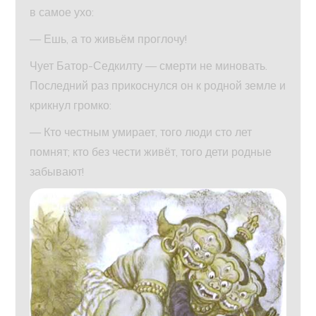
в самое ухо:
— Ешь, а то живьём проглочу!
Чует Батор-Седкилту — смерти не миновать.
Последний раз прикоснулся он к родной земле и
крикнул громко:
— Кто честным умирает, того люди сто лет
помнят; кто без чести живёт, того дети родные
забывают!