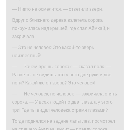
— Никто не осмелится, — ответили звери.
Вдруг с ближнего дерева взлетела сорока,
покружилась над крышей, где спал Аймхай, и
закричала:
— Это не человек! Это какой-то зверь
неизвестный!
— Зачем врёшь, сорока? — сказал волк. —
Разве ты не видишь, что у него две руки и две
ноги? Какой же он зверь? Это человек!
— Не человек, не человек! — закричала опять
сорока. — У всех людей по два глаза, а у этого
три! Где ты видел человека стремя глазами?
Тогда поднялся на задние лапы лев, посмотрел
на спящего Аймхая, видит — правду сорока