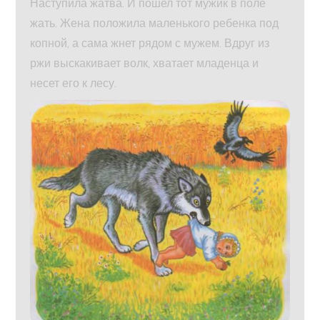
Наступила жатва. И пошел тот мужик в поле
жать. Жена положила маленького ребенка под
копной, а сама жнет рядом с мужем. Вдруг из
ржи выскакивает волк, хватает младенца и
несет его к лесу.