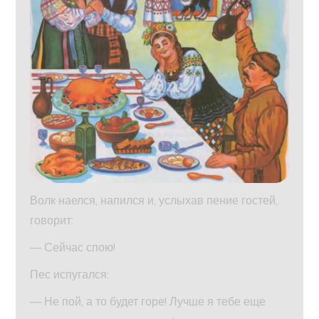
Волк наелся, напился и, услыхав пение гостей,
говорит:
— Сейчас спою!
Пес испугался:
— Не пой, а то будет горе! Лучше я тебе еще