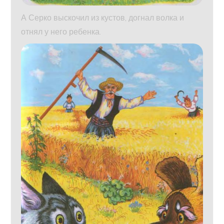
А Серко выскочил из кустов, догнал волка и
отнял у него ребенка.