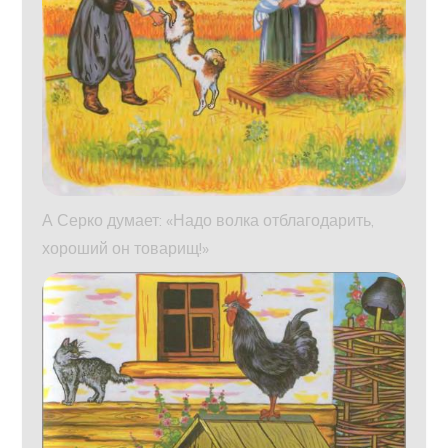
А Серко думает: «Надо волка отблагодарить,
хороший он товарищ!»