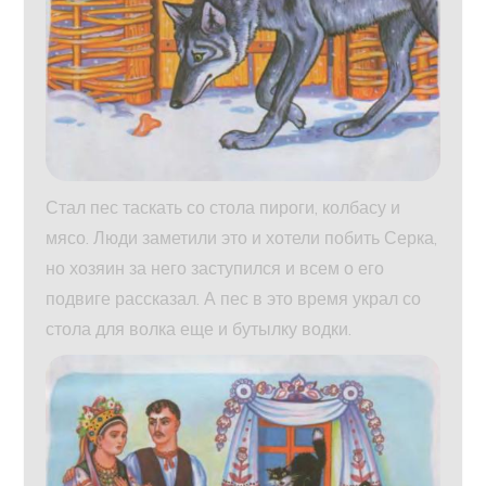
Стал пес таскать со стола пироги, колбасу и
мясо. Люди заметили это и хотели побить Серка,
но хозяин за него заступился и всем о его
подвиге рассказал. А пес в это время украл со
стола для волка еще и бутылку водки.