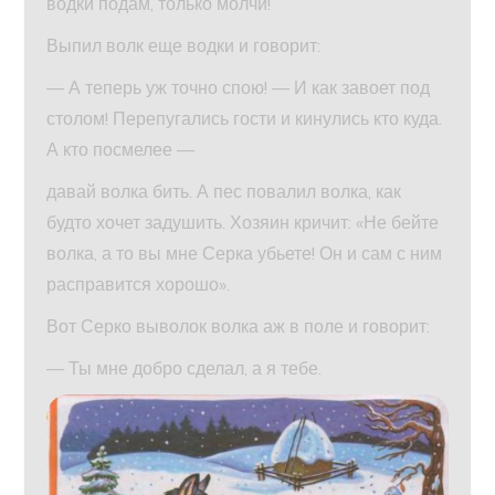
водки подам, только молчи!
Выпил волк еще водки и говорит:
— А теперь уж точно спою! — И как завоет под
столом! Перепугались гости и кинулись кто куда.
А кто посмелее —
давай волка бить. А пес повалил волка, как
будто хочет задушить. Хозяин кричит: «Не бейте
волка, а то вы мне Серка убьете! Он и сам с ним
расправится хорошо».
Вот Серко выволок волка аж в поле и говорит:
— Ты мне добро сделал, а я тебе.