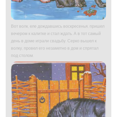
Вот волк, еле дождавшись воскресенья, пришел
вечером к калитке и стал ждать. А в тот самый
день в доме играли свадьбу. Серко вышел к
волку, провел его незаметно в дом и спрятал
под столом.