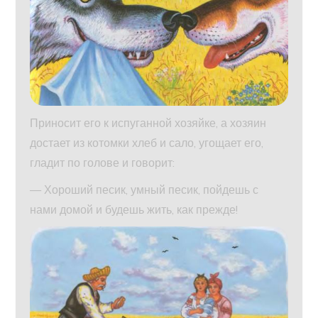
Приносит его к испуганной хозяйке, а хозяин
достает из котомки хлеб и сало, угощает его,
гладит по голове и говорит:
— Хороший песик, умный песик, пойдешь с
нами домой и будешь жить, как прежде!