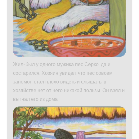
Жил-был у одного мужика пес Серко, да и
состарился. Хозяин увидел, что пес совсем
занемог, стал плохо видеть и слышать, в
хозяйстве нет от него никакой пользы. Он взял и
выгнал его из дома.