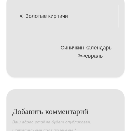
Навигация
Золотые кирпичи
по
записям
Синичкин календарь
Февраль
Добавить комментарий
Ваш адрес email не будет опубликован.
Обязательные поля помечены
*