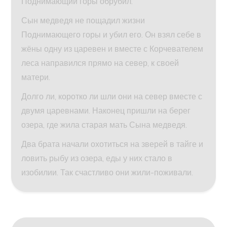
Поднимающий горы обрубил.
Сын медведя не пощадил жизни
Поднимающего горы и убил его. Он взял себе в
жёны одну из царевен и вместе с Корчевателем
леса направился прямо на север, к своей
матери.
Долго ли, коротко ли шли они на север вместе с
двумя царевнами. Наконец пришли на берег
озера, где жила старая мать Сына медведя.
Два брата начали охотиться на зверей в тайге и
ловить рыбу из озера, еды у них стало в
изобилии. Так счастливо они жили-поживали.