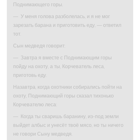
Поднимающего горы.
— У меня голова разболелась, и я не мог
зарезать барана и приготовить еду, — ответил
тот.
Сын медведя говорит:
— Завтра я вместе с Поднимающим горы
пойду на охоту, а ты, Корчеватель леса,
приготовь еду.
Назавтра, когда охотники собирались пойти на
охоту, Поднимающий горы сказал тихонько
Корчевателю леса:
— Когда ты сваришь баранину, из-под земли
выйдет албыс и унесёт твоё мясо, но ты ничего
не говори Сыну медведя.