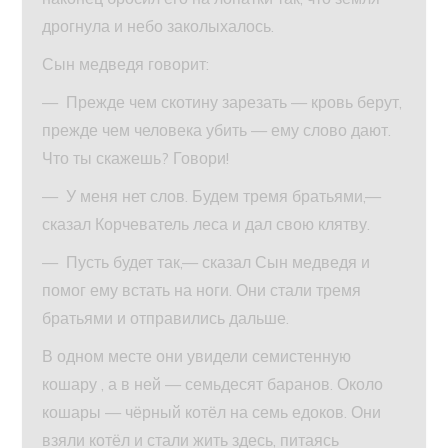
дрогнула и небо заколыхалось.
Сын медведя говорит:
— Прежде чем скотину зарезать — кровь берут,
прежде чем человека убить — ему слово дают.
Что ты скажешь? Говори!
— У меня нет слов. Будем тремя братьями,—
сказал Корчеватель леса и дал свою клятву.
— Пусть будет так,— сказал Сын медведя и
помог ему встать на ноги. Они стали тремя
братьями и отправились дальше.
В одном месте они увидели семистенную
кошару , а в ней — семьдесят баранов. Около
кошары — чёрный котёл на семь едоков. Они
взяли котёл и стали жить здесь, питаясь