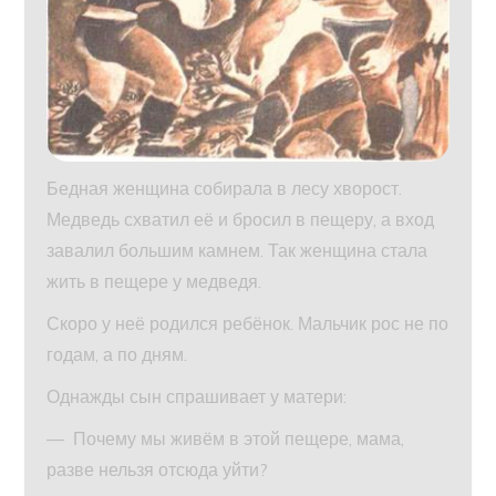
Бедная женщина собирала в лесу хворост.
Медведь схватил её и бросил в пещеру, а вход
завалил большим камнем. Так женщина стала
жить в пещере у медведя.
Скоро у неё родился ребёнок. Мальчик рос не по
годам, а по дням.
Однажды сын спрашивает у матери:
— Почему мы живём в этой пещере, мама,
разве нельзя отсюда уйти?