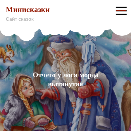
Skip
Минисказки
to
Сайт сказок
content
Отчего у лося морда
вытянутая