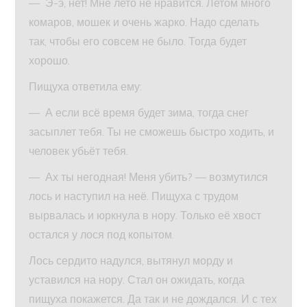
— Э-э, нет! Мне лето не нравится. Летом много
комаров, мошек и очень жарко. Надо сделать
так, чтобы его совсем не было. Тогда будет
хорошо.
Пищуха ответила ему:
— А если всё время будет зима, тогда снег
засыплет тебя. Ты не сможешь быстро ходить, и
человек убьёт тебя.
— Ах ты негодная! Меня убить? — возмутился
лось и наступил на неё. Пищуха с трудом
вырвалась и юркнула в нору. Только её хвост
остался у лося под копытом.
Лось сердито надулся, вытянул морду и
уставился на нору. Стал он ожидать, когда
пищуха покажется. Да так и не дождался. И с тех