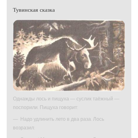
Тувинская сказка
Однажды лось и пищуха — суслик таёжный —
поспорили. Пищуха говорит:
— Надо удлинить лето в два раза. Лось
возразил: