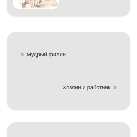
Навигация
Мудрый филин
по
записям
Хозяин и работник