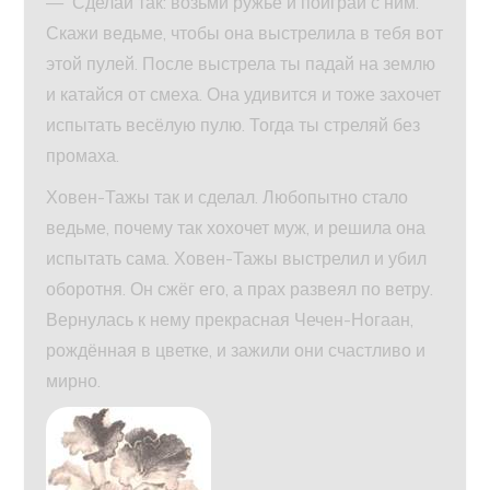
— Сделай так: возьми ружьё и поиграй с ним.
Скажи ведьме, чтобы она выстрелила в тебя вот
этой пулей. После выстрела ты падай на землю
и катайся от смеха. Она удивится и тоже захочет
испытать весёлую пулю. Тогда ты стреляй без
промаха.
Ховен-Тажы так и сделал. Любопытно стало
ведьме, почему так хохочет муж, и решила она
испытать сама. Ховен-Тажы выстрелил и убил
оборотня. Он сжёг его, а прах развеял по ветру.
Вернулась к нему прекрасная Чечен-Ногаан,
рождённая в цветке, и зажили они счастливо и
мирно.