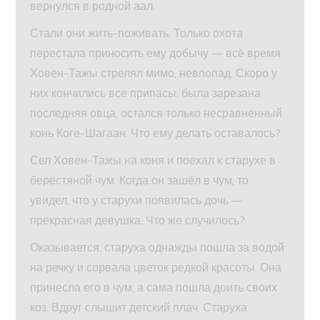
вернулся в родной аал.
Стали они жить-поживать. Только охота
перестала приносить ему добычу — всё время
Ховен-Тажы стрелял мимо, невпопад. Скоро у
них кончились все припасы, была зарезана
последняя овца, остался только несравненный
конь Коге-Шагаан. Что ему делать оставалось?
Сел Ховен-Тажы на коня и поехал к старухе в
берестяной чум. Когда он зашёл в чум, то
увидел, что у старухи появилась дочь —
прекрасная девушка. Что же случилось?
Оказывается, старуха однажды пошла за водой
на речку и сорвала цветок редкой красоты. Она
принесла его в чум, а сама пошла доить своих
коз. Вдруг слышит детский плач. Старуха