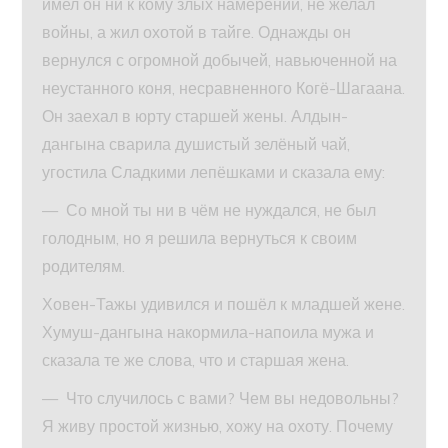
имел он ни к кому злых намерений, не желал
войны, а жил охотой в тайге. Однажды он
вернулся с огромной добычей, навьюченной на
неустанного коня, несравненного Когё-Шагаана.
Он заехал в юрту старшей жены. Алдын-
дангына сварила душистый зелёный чай,
угостила Сладкими лепёшками и сказала ему:
— Со мной ты ни в чём не нуждался, не был
голодным, но я решила вернуться к своим
родителям.
Ховен-Тажы удивился и пошёл к младшей жене.
Хумуш-дангына накормила-напоила мужа и
сказала те же слова, что и старшая жена.
— Что случилось с вами? Чем вы недовольны?
Я живу простой жизнью, хожу на охоту. Почему