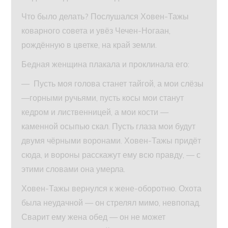
Что было делать? Послушался Ховен-Тажы
коварного совета и увёз Чечен-Ногаан,
рождённую в цветке, на край земли.
Бедная женщина плакала и проклинала его:
— Пусть моя голова станет тайгой, а мои слёзы
—горными ручьями, пусть косы мои станут
кедром и лиственницей, а мои кости —
каменной осыпью скал. Пусть глаза мои будут
двумя чёрными воронами. Ховен-Тажы придёт
сюда, и вороны расскажут ему всю правду, — с
этими словами она умерла.
Ховен-Тажы вернулся к жене-оборотню. Охота
была неудачной — он стрелял мимо, невпопад.
Сварит ему жена обед — он не может