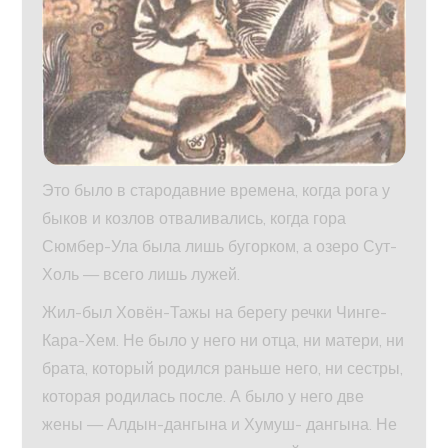
Это было в стародавние времена, когда рога у
быков и козлов отваливались, когда гора
Сюмбер-Ула была лишь бугорком, а озеро Сут-
Холь — всего лишь лужей.
Жил-был Ховён-Тажы на берегу речки Чинге-
Кара-Хем. Не было у него ни отца, ни матери, ни
брата, который родился раньше него, ни сестры,
которая родилась после. А было у него две
жены — Алдын-дангына и Хумуш- дангына. Не