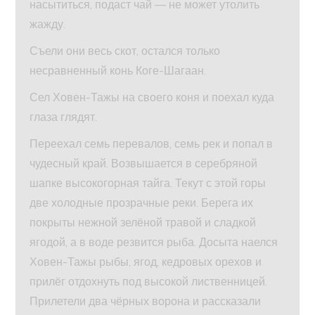
насытиться, подаст чай — не может утолить
жажду.
Съели они весь скот, остался только
несравненный конь Коге-Шагаан.
Сел Ховен-Тажы на своего коня и поехал куда
глаза глядят.
Переехал семь перевалов, семь рек и попал в
чудесный край. Возвышается в серебряной
шапке высокогорная тайга. Текут с этой горы
две холодные прозрачные реки. Берега их
покрыты нежной зелёной травой и сладкой
ягодой, а в воде резвится рыба. Досыта наелся
Ховен-Тажы рыбы, ягод, кедровых орехов и
прилёг отдохнуть под высокой лиственницей.
Прилетели два чёрных ворона и рассказали