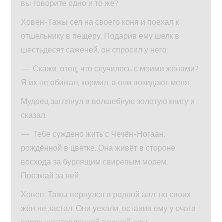
вы говорите одно и то же?
Ховен-Тажы сел на своего коня и поехал к
отшельнику в пещеру. Подарив ему шелк в
шестьдесят саженей, он спросил у него:
— Скажи, отец, что случилось с моими жёнами?
Я их не обижал, кормил, а они покидают меня.
Мудрец заглянул в волшебную золотую книгу и
сказал:
— Тебе суждено жить с Чечён-Ногаан,
рождённой в цветке. Она живёт в стороне
восхода за бурлящим свирепым морем.
Поезжай за ней.
Ховен-Тажы вернулся в родной аал, но своих
жён не застал. Они уехали, оставив ему у очага