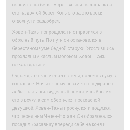
вернулся на берег моря. Гусыня переправила
его на другой берег. Конь его за это время
отдохнул и раздобрел.
Ховен-Тажы попрощался и отправился в
обратный путь. По пути он остановился в
берестяном чуме бедной старухи. Угостившись
прохладным кислым молоком, Ховен-Тажы
поехал дальше.
Однажды он заночевал в степи, положив суму в
изголовье. Ночью к нему незаметно подкрался
албыс, вытащил чудесный цветок и выбросил
его в речку, а сам обернулся прекрасной
девушкой. Ховен-Тажы проснулся и подумал,
что перед ним Чечен-Ногаан. Он обрадовался,
посадил красавицу впереди себя на коня и