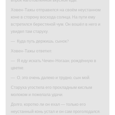
впрок наготовленной вкусной еды.
Ховен-Тажы отправился на своём неустанном
коне в сторону восхода солнца. На пути ему
встретился берестяной чум. Он вошёл в него и
увидел там старуху.
— Куда путь держишь, сынок?
Ховен-Тажы ответил:
— Я еду искать Чечен-Ногаан, рождённую в
цветке.
— О, это очень далеко и трудно, сын мой.
Старуха угостила его прохладным кислым
молоком и пожелала удачи.
Долго, коротко ли он ехал — только его
неустанный конь устал и он сам проголодался.