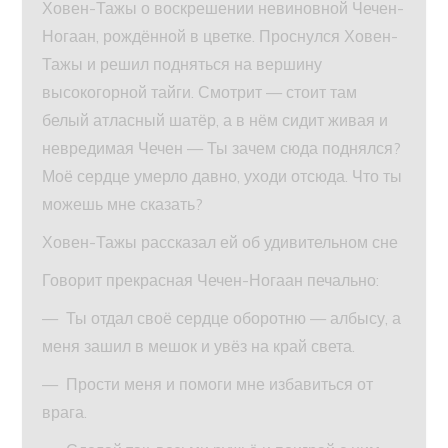
Ховен-Тажы о воскрешении невиновной Чечен-
Ногаан, рождённой в цветке. Проснулся Ховен-
Тажы и решил подняться на вершину
высокогорной тайги. Смотрит — стоит там
белый атласный шатёр, а в нём сидит живая и
невредимая Чечен — Ты зачем сюда поднялся?
Моё сердце умерло давно, уходи отсюда. Что ты
можешь мне сказать?
Ховен-Тажы рассказал ей об удивительном сне
Говорит прекрасная Чечен-Ногаан печально:
— Ты отдал своё сердце оборотню — албысу, а
меня зашил в мешок и увёз на край света.
— Прости меня и помоги мне избавиться от
врага.