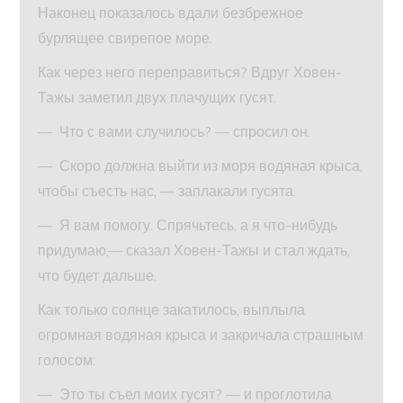
Наконец показалось вдали безбрежное
бурлящее свирепое море.
Как через него переправиться? Вдруг Ховен-
Тажы заметил двух плачущих гусят.
— Что с вами случилось? — спросил он.
— Скоро должна выйти из моря водяная крыса,
чтобы съесть нас, — заплакали гусята.
— Я вам помогу. Спрячьтесь, а я что-нибудь
придумаю,— сказал Ховен-Тажы и стал ждать,
что будет дальше.
Как только солнце закатилось, выплыла
огромная водяная крыса и закричала страшным
голосом:
— Это ты съел моих гусят? — и проглотила