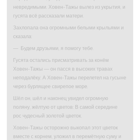
невредимыми. Ховен-Тажы вылез из укрытия, и
гусята всё рассказали матери.
Захлопала она огромными белыми крыльями и
сказала:
— Будем друзьями, я помогу тебе.
Гусята остались присматривать за конём
Ховен-Тажы — он пасся в высоких травах
неподалёку. А Ховен-Тажы перелетел на гусыне
через бурлящее свирепое море.
Шёл он, шёл и наконец увидел огромную
поляну, жёлтую от цветов: В самой середине
рос чудесный золотой цветок.
Ховен-Тажы осторожно выкопал этот цветок
вместе с корнем, уложил в перемётную суму и