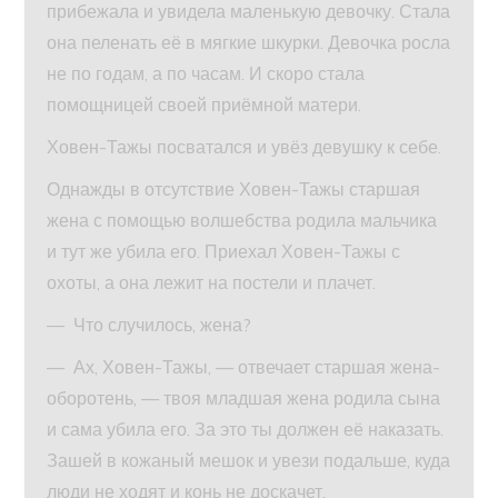
прибежала и увидела маленькую девочку. Стала
она пеленать её в мягкие шкурки. Девочка росла
не по годам, а по часам. И скоро стала
помощницей своей приёмной матери.
Ховен-Тажы посватался и увёз девушку к себе.
Однажды в отсутствие Ховен-Тажы старшая
жена с помощью волшебства родила мальчика
и тут же убила его. Приехал Ховен-Тажы с
охоты, а она лежит на постели и плачет.
— Что случилось, жена?
— Ах, Ховен-Тажы, — отвечает старшая жена-
оборотень, — твоя младшая жена родила сына
и сама убила его. За это ты должен её наказать.
Зашей в кожаный мешок и увези подальше, куда
люди не ходят и конь не доскачет.