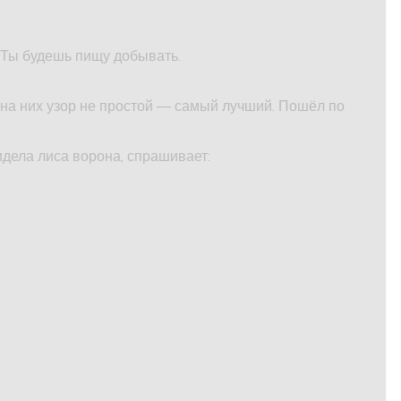
 Ты будешь пищу добывать.
 на них узор не простой — самый лучший. Пошёл по
дела лиса ворона, спрашивает: