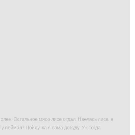
олен. Остальное мясо лисе отдал. Наелась лиса, а
рпу поймал? Пойду-ка я сама добуду. Уж тогда