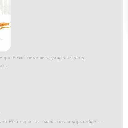
моря. Бежит мимо лиса, увидела ярангу,
ать:
.
емна. Её-то яранга — мала: лиса внутрь войдёт —