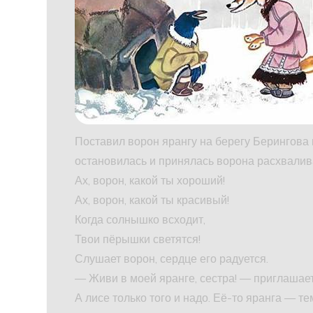
Поставил ворон ярангу на берегу Берингова 
остановилась и принялась ворона расхвалив
Ах, ворон, какой ты хороший!
Ах, ворон, какой ты красивый!
Когда солнышко всходит,
Твои пёрышки светятся!
Слушает ворон, сердце его радуется.
— Живи в моей яранге, сестра! — приглашает
А лисе только того и надо. Её-то яранга — т