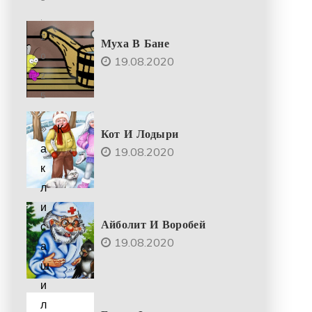
.
2
Муха В Бане
0
19.08.2020
2
5
К
Кот И Лодыри
а
19.08.2020
к
л
и
Айболит И Воробей
с
19.08.2020
а
ш
и
л