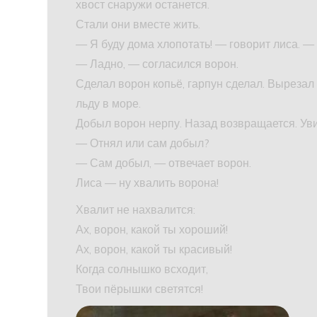
хвост снаружи останется.
Стали они вместе жить.
— Я буду дома хлопотать! — говорит лиса. —
— Ладно, — согласился ворон.
Сделал ворон копьё, гарпун сделал. Вырезал
льду в море.
Добыл ворон нерпу. Назад возвращается. Уви
— Отнял или сам добыл?
— Сам добыл, — отвечает ворон.
Лиса — ну хвалить ворона!
Хвалит не нахвалится:
Ах, ворон, какой ты хороший!
Ах, ворон, какой ты красивый!
Когда солнышко всходит,
Твои пёрышки светятся!