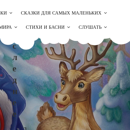
ЗКИ
СКАЗКИ ДЛЯ САМЫХ МАЛЕНЬКИХ
П
МИРА
СТИХИ И БАСНИ
СЛУШАТЬ
О
С
Л
Е
Д
Н
Е
Е
З