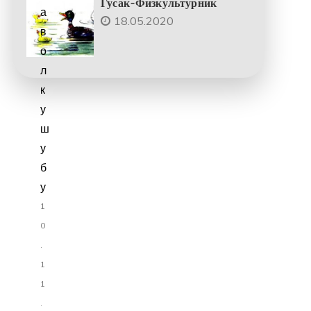
Гусак-Физкультурник
а
18.05.2020
в
о
л
к
у
ш
у
б
у
1
0
.
1
1
.