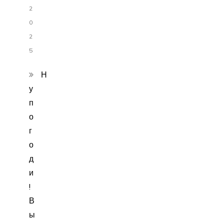
2
0
2
5
Н
у
п
о
г
о
д
и
!
В
ы