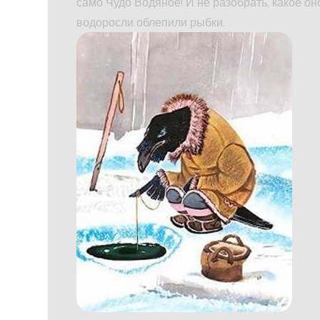
само Чудо Водяное! И не разобрать, какое он
водоросли облепили рыбки.