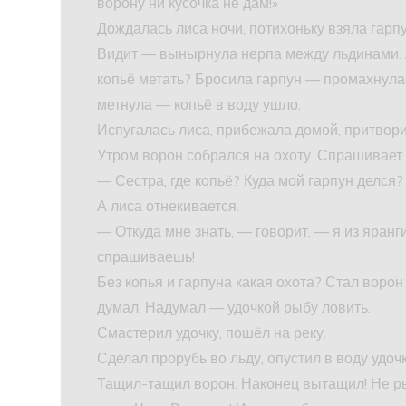
ворону ни кусочка не дам!»
Дождалась лиса ночи, потихоньку взяла гарпу
Видит — вынырнула нерпа между льдинами. А 
копьё метать? Бросила гарпун — промахнулас
метнула — копьё в воду ушло.
Испугалась лиса, прибежала домой, притворил
Утром ворон собрался на охоту. Спрашивает 
— Сестра, где копьё? Куда мой гарпун делся?
А лиса отнекивается.
— Откуда мне знать, — говорит, — я из яранг
спрашиваешь!
Без копья и гарпуна какая охота? Стал воро
думал. Надумал — удочкой рыбу ловить.
Смастерил удочку, пошёл на реку.
Сделал прорубь во льду, опустил в воду удоч
Тащил-тащил ворон. Наконец вытащил! Не ры