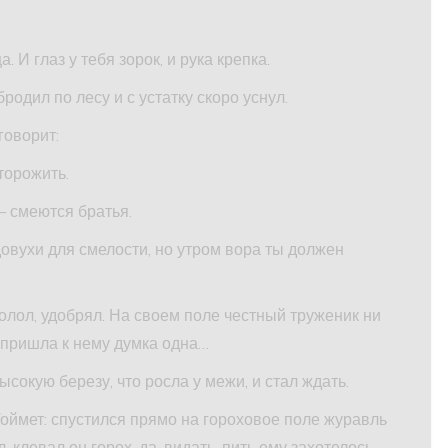
 И глаз у тебя зорок, и рука крепка.
родил по лесу и с устатку скоро уснул.
говорит:
торожить.
— смеются братья.
довухи для смелости, но утром вора ты должен
полол, удобрял. На своем поле честный труженик ни
л, пришла к нему думка одна…
ысокую березу, что росла у межи, и стал ждать.
Тоймет: спустился прямо на гороховое поле журавль
-клевал он горох, да, видать, пить ему захотелось.