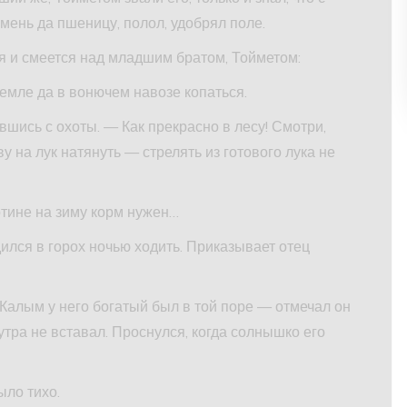
чмень да пшеницу, полол, удобрял поле.
 и смеется над младшим братом, Тойметом:
 земле да в вонючем навозе копаться.
вшись с охоты. — Как прекрасно в лесу! Смотри,
ву на лук натянуть — стрелять из готового лука не
котине на зиму корм нужен…
дился в горох ночью ходить. Приказывает отец
 Калым у него богатый был в той поре — отмечал он
о утра не вставал. Проснулся, когда солнышко его
ыло тихо.