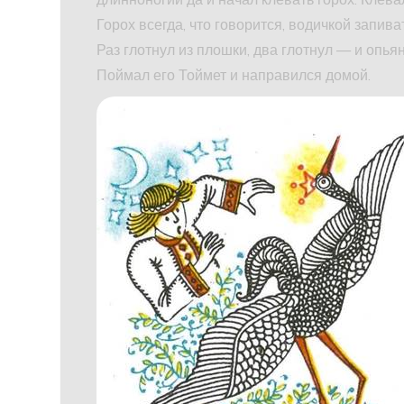
Горох всегда, что говорится, водичкой запива
Раз глотнул из плошки, два глотнул — и опьян
Поймал его Тоймет и направился домой.