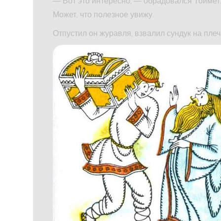
— Вот это интересно, — обрадовался Тоймет. 
Может, что полезное увижу.
Отпустил он журавля, взвалил сундук на плеч