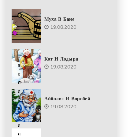
.
2
Муха В Бане
0
19.08.2020
2
5
К
Кот И Лодыри
а
19.08.2020
к
л
и
Айболит И Воробей
с
19.08.2020
а
ш
и
л