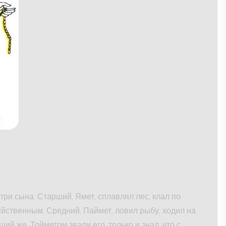
три сына. Старший, Ямет, сплавлял лес, клал по
яйственным. Средний, Паймет, ловил рыбу, ходил на
й же, Тойметом звали его, только и знал, что с