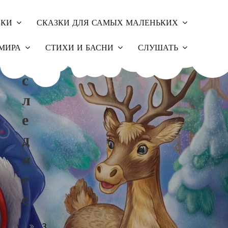
ЗКИ
СКАЗКИ ДЛЯ САМЫХ МАЛЕНЬКИХ
П
МИРА
СТИХИ И БАСНИ
СЛУШАТЬ
О
С
Л
Е
Д
Н
Е
Е
З