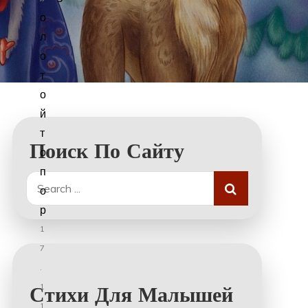
о
л
о
т
о
й
т
Поиск По Сайту
о
п
Search
о
for:
р
1
7
.
1
Стихи Для Малышей
1