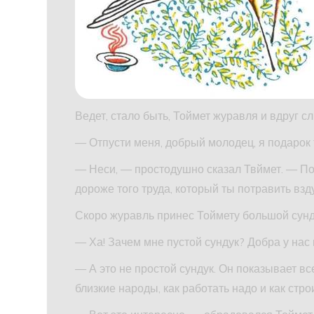
Ведет, стало быть, Тоймет журавля и вдруг с
— Отпусти меня, добрый молодец, я подарок
— Неси, — простодушно сказал Твймет. — Пос
дороже того труда, который ты потравить взд
Скоро журавль принес Тоймету большой сунд
— Ха! Зачем мне пустой сундук? Добра у нас
— А это не простой сундук. Он показывает все
близкие народы, как работать надо и как стр