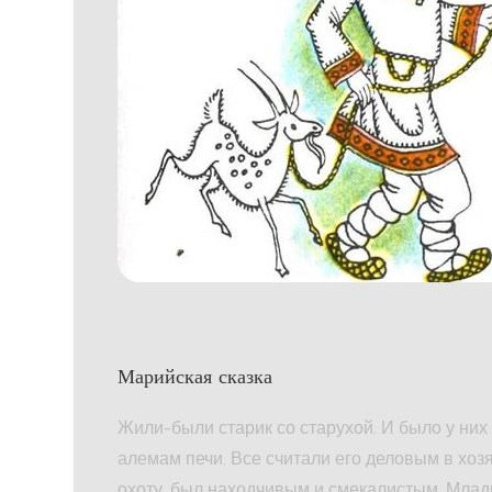
Марийская сказка
Жили-были старик со старухой. И было у них 
алемам печи. Все считали его деловым в хоз
охоту, был находчивым и смекалистым. Младши