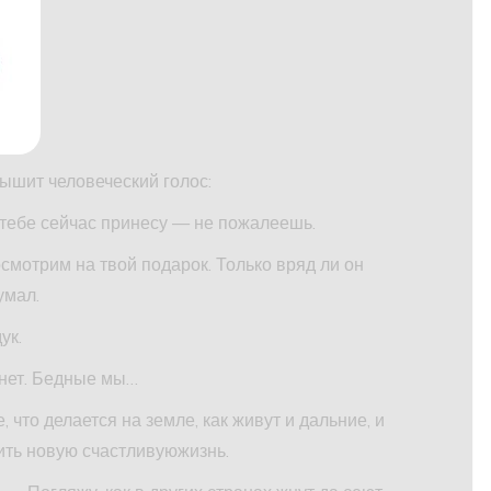
лышит человеческий голос:
 тебе сейчас принесу — не пожалеешь.
мотрим на твой подарок. Только вряд ли он
умал.
ук.
 нет. Бедные мы…
, что делается на земле, как живут и дальние, и
оить новую счастливуюжизнь.