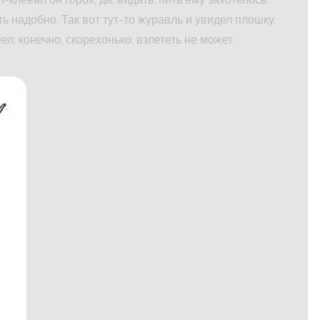
ть надобно. Так вот тут-то журавль и увидел плошку.
ел, конечно, скорехонько, взлететь не может.