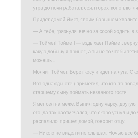
утра до ночи работал: сеял горох, коноплю, я
Придет домой Ямет, своим барышом хвалится
— А тебе, грязнуля, вечно за сохой ходить, в
— Тоймет! Тоймет! — вздыхает Паймет, верну
какую добычу я принес, а ты не то чтобы тети
можешь…
Молчит Тоймет. Берет косу и идет на луга. С
Вот однажды отец приметил, что кто-то пова
старшему сыну поймать незваного гостя.
Ямет сел на меже. Выпил одну чарку, другую.
его, да так наотмечался, что скоро уснул и д
распалило, пришел домой, говорит отцу:
— Никою не видел и не слышал. Ночью все б