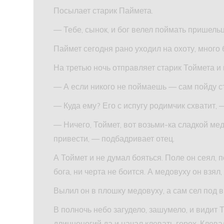
Посылает старик Паймета.
— Тебе, сынок, и бог велел поймать пришельца.
Паймет сегодня рано уходил на охоту, много б
На третью ночь отправляет старик Тоймета и 
— А если никого не поймаешь — сам пойду с
— Куда ему? Его с испугу родимчик схватит, 
— Ничего, Тоймет, вот возьми-ка сладкой ме
привести, — подбадривает отец.
А Тоймет и не думал бояться. Поле он сеял, 
бога, ни черта не боится. А медовуху он взя
Вылил он в плошку медовуху, а сам сел под в
В полночь небо загудело, зашумело, и видит 
длинноногий да и начал клевать горох. Клевал