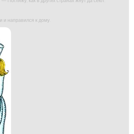
— Погляжу, как в других странах жнут да сеют.
и и направился к дому.