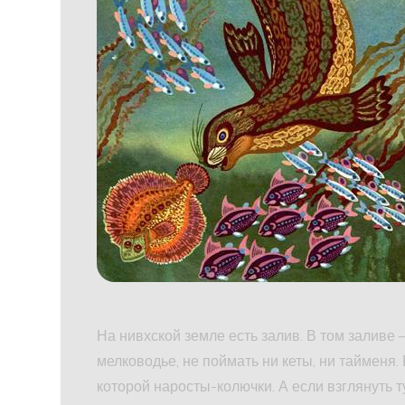
На нивхской земле есть залив. В том заливе 
мелководье, не поймать ни кеты, ни тайменя. 
которой наросты-колючки. А если взглянуть т