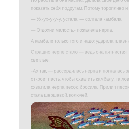
показать себя подругам. Потому торопливо и
— Ух-ух-у-у-у, устала, — солгала камбала.
— Отдохни малость,- пожалела нерпа.
А камбале только того и надо: ударила плавн
Страшно нерпе стало — ведь она пятнистая: 
светлые.
-Ах так, — рассердилась нерпа и погналась за
откроет пасть, чтобы схватить камбалу, та ло
схватила нерпа песок, бросила. Прилип песок
стала шершавой, колючей.