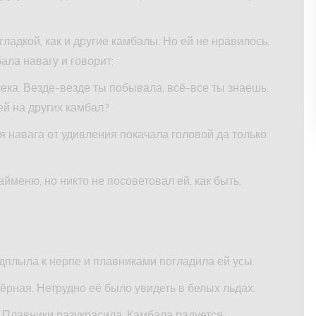
ладкой, как и другие камбалы. Но ей не нравилось,
ала навагу и говорит:
лека. Везде-везде ты побывала, всё-все ты знаешь.
ей на других камбал?
 навага от удивления покачала головой да только
йменю, но никто не посоветовал ей, как быть.
дплыла к нерпе и плавниками погладила ей усы.
ёрная. Нетрудно её было увидеть в белых льдах.
 Плавники разукрасила. Камбала радуется,