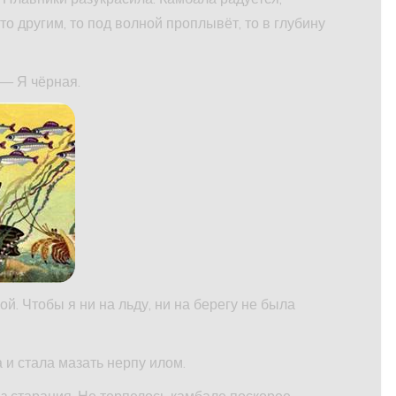
то другим, то под волной проплывёт, то в глубину
 — Я чёрная.
й. Чтобы я ни на льду, ни на берегу не была
 и стала мазать нерпу илом.
ез старания. Не терпелось камбале поскорее