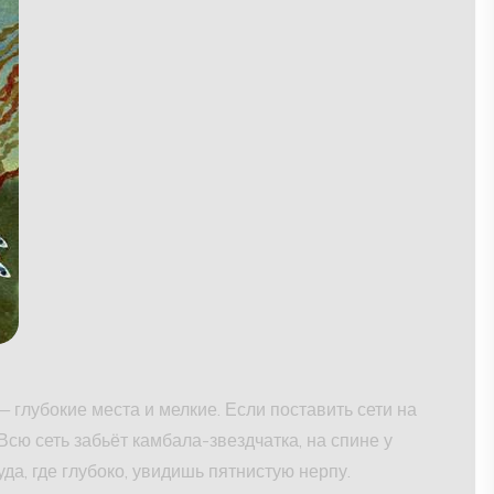
— глубокие места и мелкие. Если поставить сети на
Всю сеть забьёт камбала-звездчатка, на спине у
уда, где глубоко, увидишь пятнистую нерпу.