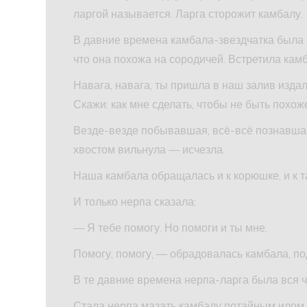
ларгой называется. Ларга сторожит камбалу.
В давние времена камбала-звездчатка была г
что она похожа на сородичей. Встретила камб
Навага, навага, ты пришла в наш залив изда
Скажи: как мне сделать, чтобы не быть похож
Везде-везде побывавшая, всё-всё познавшая
хвостом вильнула — исчезла.
Наша камбала обращалась и к корюшке, и к та
И только нерпа сказала:
— Я тебе помогу. Но помоги и ты мне.
Помогу, помогу, — обрадовалась камбала, по
В те давние времена нерпа-ларга была вся ч
Стала нерпа мазать камбалу потайным илом.