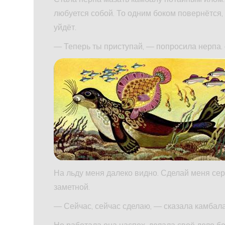
любуется собой. То одним боком повернётся, 
уйдёт.
— Теперь ты приступай, — попросила нерпа.
На льду меня далеко видно. Сделай меня серо
заметной.
— Сейчас, сейчас сделаю, — сказала камбала
Но работала она наспех, делала своё дело б