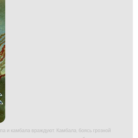
па и камбала враждуют. Камбала, боясь грозной