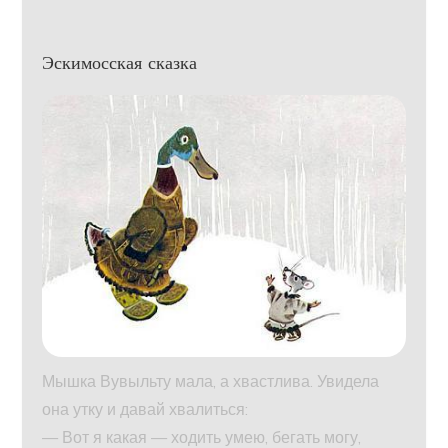
Эскимосская сказка
Мышка Вувыльту мала, а хвастлива. Увидела
она утку и давай хвалиться:
— Вот я какая — ходить умею, бегать могу,