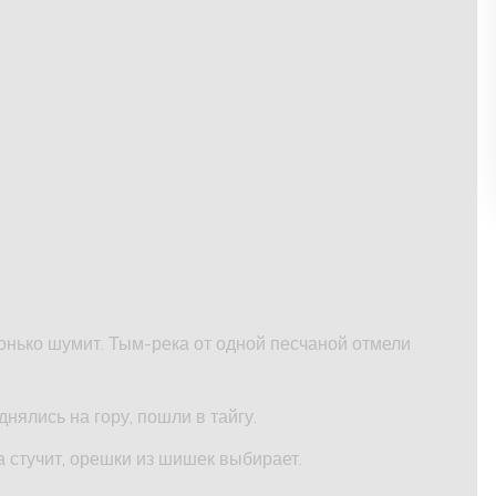
онько шумит. Тым-река от одной песчаной отмели
нялись на гору, пошли в тайгу.
а стучит, орешки из шишек выбирает.