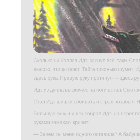
Сколько ни боялся Идэ, заснул всё-таки. Спа
высоко, птицы поют. Тайга тихонько шумит. 
здесь рука. Правую руку протянул — здесь ру
Идэ из дупла выскочил, на ноги встал. Смотр
Стал Идэ шишки собирать и страх позабыл. Н
Большую кучу шишек собрал Идэ, на берег по
руками замахал, кричит:
— Зачем ты меня одного оставила? А бабушк