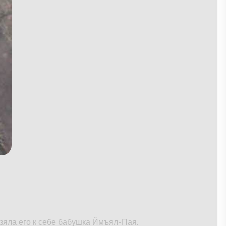
Взяла его к себе бабушка Ймъял-Пая.