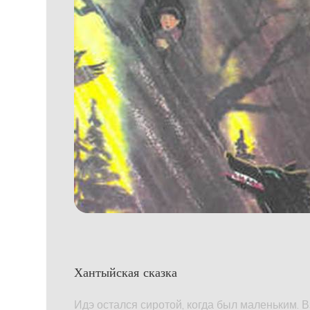
Хантыйская сказка
Идэ остался сиротой, когда был маленьким. 