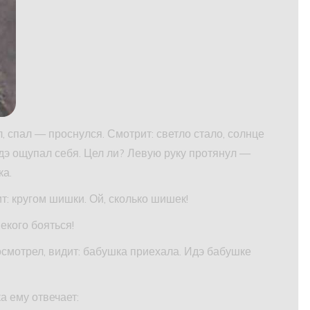
л, спал — проснулся. Смотрит: светло стало, солнце
Идэ ощупал себя. Цел ли? Левую руку протянул —
ка.
ит: кругом шишки. Ой, сколько шишек!
екого бояться!
смотрел, видит: бабушка приехала. Идэ бабушке
а ему отвечает: