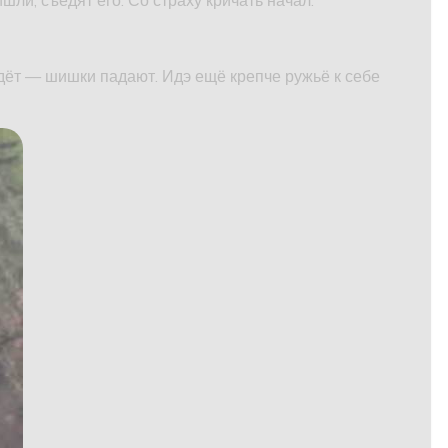
м идёт — шишки падают. Идэ ещё крепче ружьё к себе