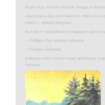
Вырос Идэ, но всего боялся. Никуда от бабуш
«Как отучить Идэ всего бояться, чтобы он на
стал?» — думала бабушка.
Был как-то урожайный на кедровые орехи год
— Пойдём, Идэ, орешки собирать!
— Пойдём, бабушка!
Бабушка села в лёгкую лодку-долблёнку, уса
поехали.