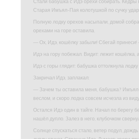
Стали бабушка с Идэ орехи собирать. Кедры 
Старая Имъял-Пая колотушкой по сучку уда
Полную лодку орехов насыпали, домой собра
орехами на горе оставила.
— Ох, Идэ, кошёлку забыли! Сбегай принеси! 
Идэ на гору побежал. Видит: лежит кошёлка, 
Идэ с горы глядит: бабушка оттолкнула лодку 
Закричал Идэ, заплакал:
— Зачем ты оставила меня, бабушка? Имъял-
веслом, и скоро лодка совсем исчезла из виду
Остался Идэ один в тайге. Начал по берегу бе
нашёл дупло. Залез в него, клубочком сверну
Солнце спускаться стало, ветер подул, дожд
дуплу стучат. Страшно Идэ. Думает: звери при