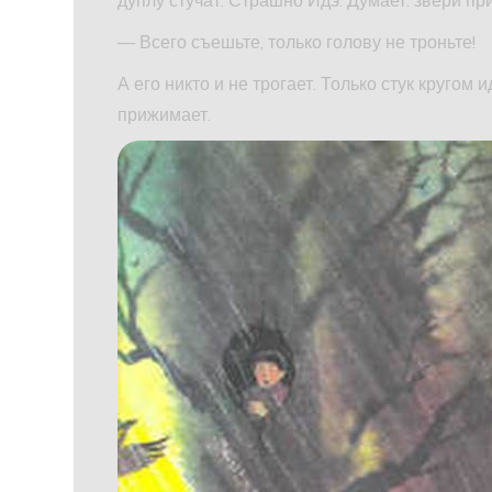
— Всего съешьте, только голову не троньте!
А его никто и не трогает. Только стук круго
прижимает.