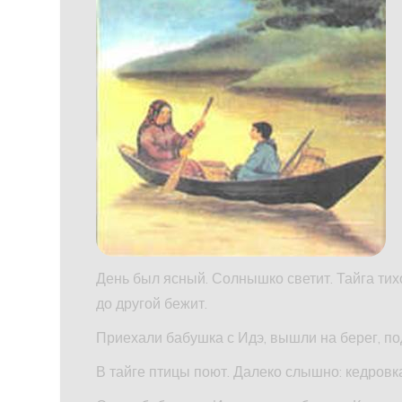
День был ясный. Солнышко светит. Тайга тих
до другой бежит.
Приехали бабушка с Идэ, вышли на берег, под
В тайге птицы поют. Далеко слышно: кедровк