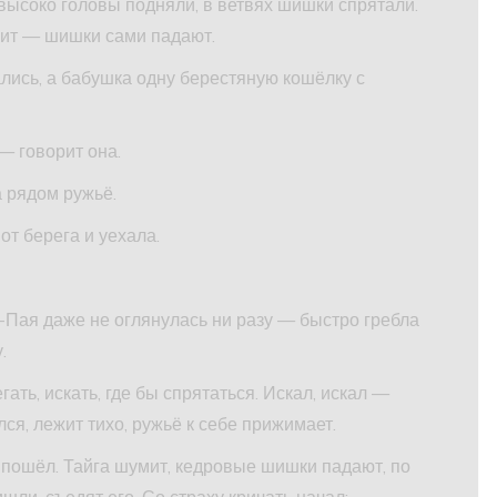
высоко головы подняли, в ветвях шишки спрятали.
рит — шишки сами падают.
лись, а бабушка одну берестяную кошёлку с
— говорит она.
а рядом ружьё.
от берега и уехала.
Пая даже не оглянулась ни разу — быстро гребла
.
гать, искать, где бы спрятаться. Искал, искал —
лся, лежит тихо, ружьё к себе прижимает.
ь пошёл. Тайга шумит, кедровые шишки падают, по
шли, съедят его. Со страху кричать начал: