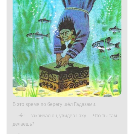
В это время по берегу шёл Гадазами.
—Эй!— закричал он, увидев Гаху.— Что ты там
делаешь?