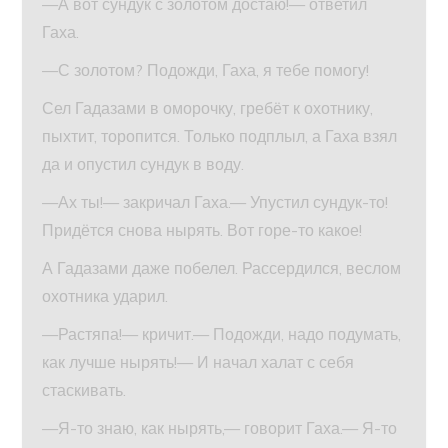
—А вот сундук с золотом достаю!— ответил
Гаха.
—С золотом? Подожди, Гаха, я тебе помогу!
Сел Гадазами в оморочку, гребёт к охотнику,
пыхтит, торопится. Только подплыл, а Гаха взял
да и опустил сундук в воду.
—Ах ты!— закричал Гаха.— Упустил сундук-то!
Придётся снова нырять. Вот горе-то какое!
А Гадазами даже побелел. Рассердился, веслом
охотника ударил.
—Растяпа!— кричит.— Подожди, надо подумать,
как лучше нырять!— И начал халат с себя
стаскивать.
—Я-то знаю, как нырять,— говорит Гаха.— Я-то