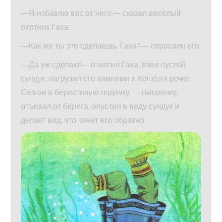
—Я избавлю вас от него,— сказал весёлый
охотник Гаха.
—Как же ты это сделаешь, Гаха?— спросили его.
—Да уж сделаю!— ответил Гаха, взял пустой
сундук, нагрузил его камнями и пошёл к речке.
Сел он в берестяную лодочку — оморочку,
отъехал от берега, опустил в воду сундук и
делает вид, что тянет его обратно.