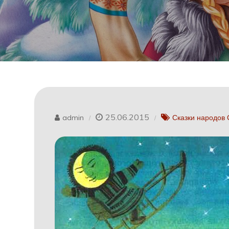
25.06.2015
admin
Сказки народов