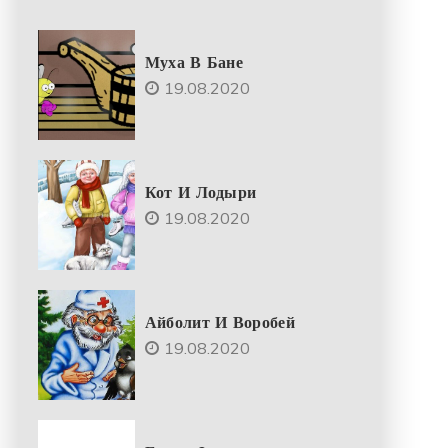
Муха В Бане
19.08.2020
Кот И Лодыри
19.08.2020
Айболит И Воробей
19.08.2020