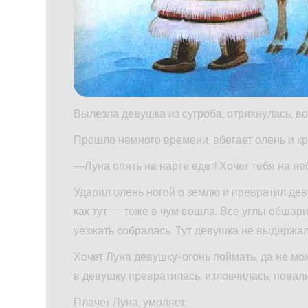
Вылезла девушка из сугроба, отряхнулась, во
Прошло немного времени, вбегает олень и кр
—Луна опять на нарте едет! Хочет тебя на не
Ударил олень ногой о землю и превратил девуш
как тут — тоже в чум вошла. Все углы обшари
уезжать собралась. Тут девушка не выдержала
Хочет Луна девушку-огонь поймать, да не мож
в девушку превратилась, изловчилась, повали
Плачет Луна, умоляет: