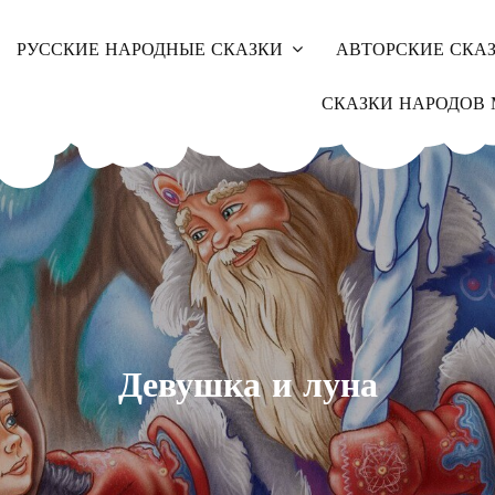
РУССКИЕ НАРОДНЫЕ СКАЗКИ
АВТОРСКИЕ СКА
СКАЗКИ НАРОДОВ 
Девушка и луна