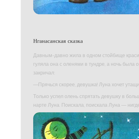
Нганасанская сказка
Давным-давно жила в одном стойбище красив
гуляла она с оленями в тундре, а ночь была 
закричал:
—Прячься скорее, девушка! Луна хочет утащи
Только успел олень спрятать девушку в больш
нарте Луна. Поискала, поискала Луна — нигде