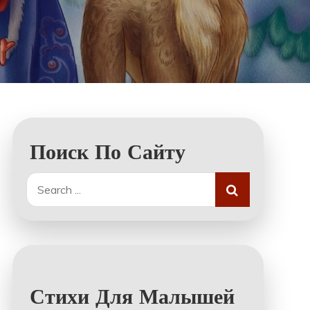
Поиск По Сайту
Search
for:
Стихи Для Малышей