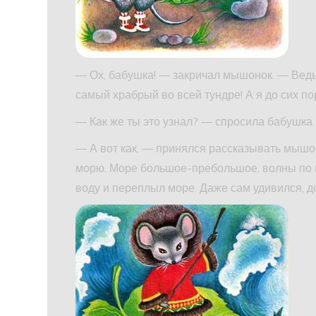
— Ох, бабушка! — закричал мышонок. — Ведь 
самый храбрый во всей тундре! А я до сих пор
— Как же ты это узнал? — спросила бабушка.
— А вот как, — принялся рассказывать мышон
морю. Море большое-пребольшое, волны по не
воду и переплыл море. Даже сам удивился, д