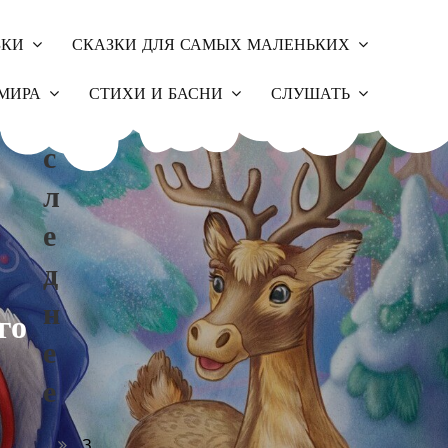
ЗКИ
СКАЗКИ ДЛЯ САМЫХ МАЛЕНЬКИХ
П
МИРА
СТИХИ И БАСНИ
СЛУШАТЬ
О
С
Л
Е
Д
Н
го
Е
Е
З