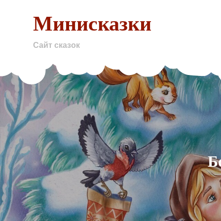
Skip
Минисказки
to
content
Сайт сказок
Б