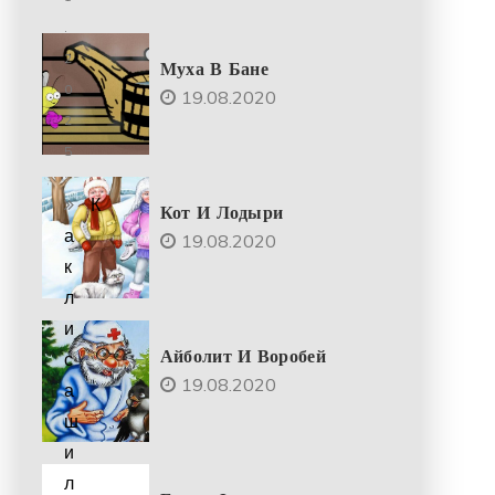
.
2
Муха В Бане
0
19.08.2020
2
5
К
Кот И Лодыри
а
19.08.2020
к
л
и
Айболит И Воробей
с
19.08.2020
а
ш
и
л