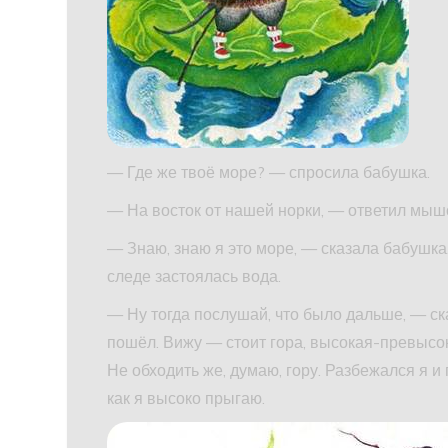
— Где же твоё море? — спросила бабушка.
— На восток от нашей норки, — ответил мыш
— Знаю, знаю я это море, — сказала бабушка
следе застоялась вода.
— Ну тогда послушай, что было дальше, — с
пошёл. Вижу — стоит гора, высокая-превысок
Не обходить же, думаю, гору. Разбежался я и
как я высоко прыгаю.