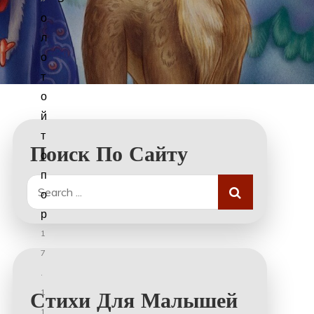
о
л
о
т
о
й
т
Поиск По Сайту
о
п
Search
о
for:
р
1
7
.
1
Стихи Для Малышей
1