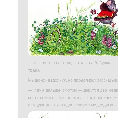
— И гору твою я знаю, — сказала бабушка. — 
трава.
Мышонок вздохнул, но продолжал рассказыва
— Иду я дальше, смотрю — дерутся два медв
кости ломают. Но я не испугался, бросился 
сам удивился, что один с двумя медведями с