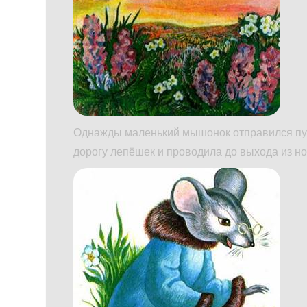
Однажды маленький мышонок отправился пу
дорогу лепёшек и проводила до выхода из но