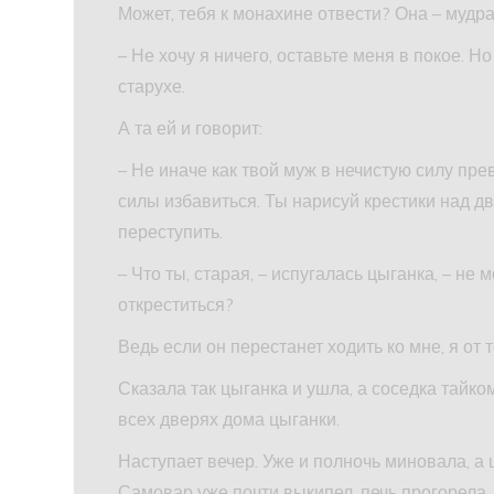
Может, тебя к монахине отвести? Она – мудрая
– Не хочу я ничего, оставьте меня в покое. 
старухе.
А та ей и говорит:
– Не иначе как твой муж в нечистую силу прев
силы избавиться. Ты нарисуй крестики над дв
переступить.
– Что ты, старая, – испугалась цыганка, – не м
откреститься?
Ведь если он перестанет ходить ко мне, я от т
Сказала так цыганка и ушла, а соседка тайком
всех дверях дома цыганки.
Наступает вечер. Уже и полночь миновала, а ц
Самовар уже почти выкипел, печь прогорела. 