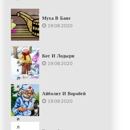
.
2
Муха В Бане
0
19.08.2020
2
5
К
Кот И Лодыри
а
19.08.2020
к
л
и
Айболит И Воробей
с
19.08.2020
а
ш
и
л