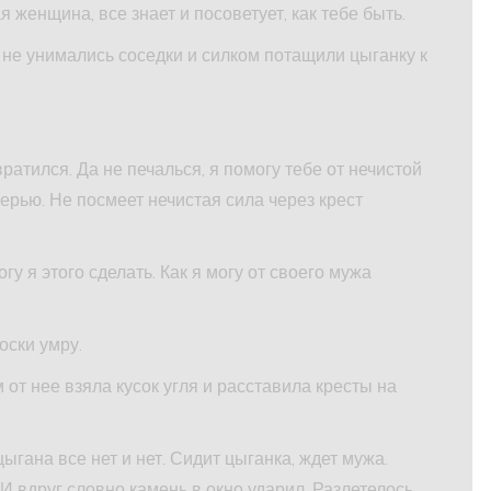
 женщина, все знает и посоветует, как тебе быть.
Но не унимались соседки и силком потащили цыганку к
ратился. Да не печалься, я помогу тебе от нечистой
ерью. Не посмеет нечистая сила через крест
огу я этого сделать. Как я могу от своего мужа
оски умру.
 от нее взяла кусок угля и расставила кресты на
ыгана все нет и нет. Сидит цыганка, ждет мужа.
И вдруг словно камень в окно ударил. Разлетелось