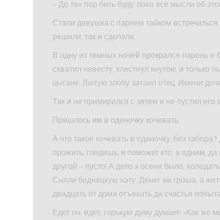
– До тех пор бить буду, пока все мысли об эт
Стали девушка с парнем тайком встречаться.
решили, так и сделали.
В одну из темных ночей прокрался парень в б
схватил невесту, хлестнул кнутом, и только п
цыгане. Лютую злобу затаил отец. Имени доч
Так и не примирился с зятем и не пустил его 
Пришлось им в одиночку кочевать.
А что такое кочевать в одиночку, без табора? 
прожить, глядишь, и поможет кто, а одним, да
другой – пусто! А дело к осени было, холодат
Сняли бедняцкую хату. Денег ни гроша, а жит
двадцать от дома отъехать да счастья попыта
Едет он, едет, горькую думу думает: «Как же 