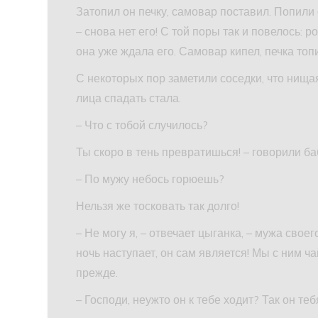
Затопил он печку, самовар поставил. Попили 
– снова нет его! С той поры так и повелось: 
она уже ждала его. Самовар кипел, печка топи
С некоторых пор заметили соседки, что нища
лица спадать стала.
– Что с тобой случилось?
Ты скоро в тень превратишься! – говорили ба
– По мужу небось горюешь?
Нельзя же тосковать так долго!
– Не могу я, – отвечает цыганка, – мужа свое
ночь наступает, он сам является! Мы с ним ча
прежде.
– Господи, неужто он к тебе ходит? Так он те