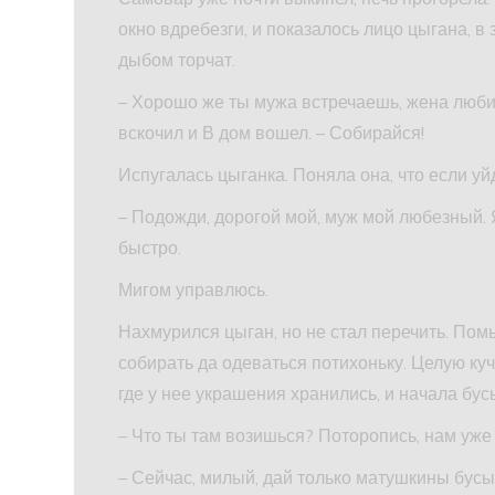
окно вдребезги, и показалось лицо цыгана, в
дыбом торчат.
– Хорошо же ты мужа встречаешь, жена любим
вскочил и В дом вошел. – Собирайся!
Испугалась цыганка. Поняла она, что если уйд
– Подожди, дорогой мой, муж мой любезный. 
быстро.
Мигом управлюсь.
Нахмурился цыган, но не стал перечить. Пом
собирать да одеваться потихоньку. Целую куч
где у нее украшения хранились, и начала бус
– Что ты там возишься? Поторопись, нам уже 
– Сейчас, милый, дай только матушкины бусы 