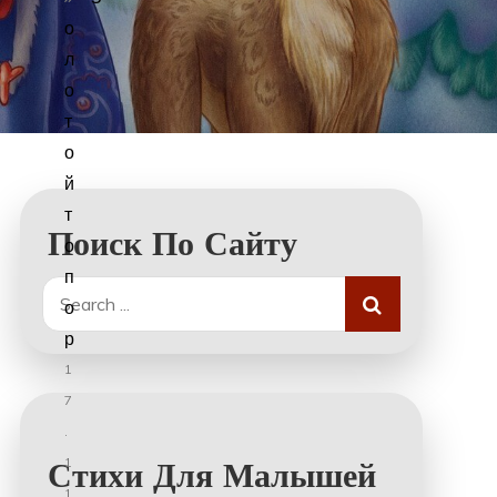
о
л
о
т
о
й
т
Поиск По Сайту
о
п
Search
о
for:
р
1
7
.
1
Стихи Для Малышей
1