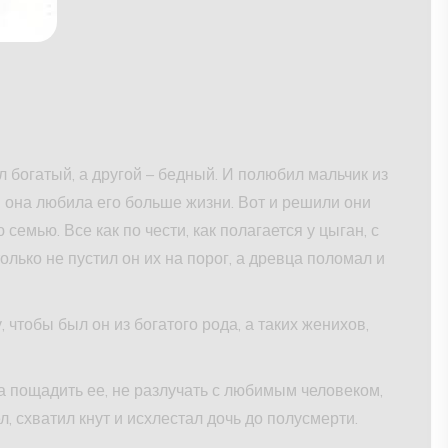
л богатый, а другой – бедный. И полюбил мальчик из
И она любила его больше жизни. Вот и решили они
семью. Все как по чести, как полагается у цыган, с
лько не пустил он их на порог, а древца поломал и
 чтобы был он из богатого рода, а таких женихов,
ла пощадить ее, не разлучать с любимым человеком,
л, схватил кнут и исхлестал дочь до полусмерти.