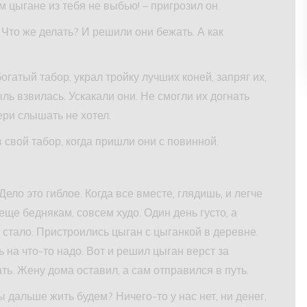
ом цыгане из тебя не выбью! – пригрозил он.
 Что же делать? И решили они бежать. А как
огатый табор, украл тройку лучших коней, запряг их,
ыль взвилась. Ускакали они. Не смогли их догнать
ери слышать не хотел.
в свой табор, когда пришли они с повинной.
Дело это гиблое. Когда все вместе, глядишь, и легче
 еще беднякам, совсем худо. Один день густо, а
ь стало. Пристроились цыган с цыганкой в деревне.
ь на что-то надо. Вот и решил цыган верст за
ть. Жену дома оставил, а сам отправился в путь.
мы дальше жить будем? Ничего-то у нас нет, ни денег,