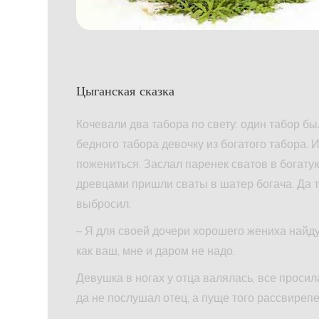
Цыганская сказка
Кочевали два табора по свету: один табор бы
бедного табора девочку из богатого табора. 
пожениться. Заслал паренек сватов в богатую 
древцами пришли сваты в шатер богача. Да то
выбросил.
– Я для своей дочери хорошего жениха найду,
как ваш, мне и даром не надо.
Девушка в ногах у отца валялась, все проси
да не послушал отец, а пуще того рассвирепе