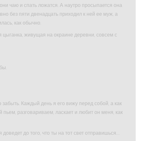
они чаю и спать ложатся. А наутро просыпается она
ровно без пяти двенадцать приходил к ней ее муж, а
лась, как обычно.
я цыганка, живущая на окраине деревни, совсем с
бы.
го забыть. Каждый день я его вижу перед собой, а как
й пьем, разговариваем, ласкает и любит он меня, как
бя доведет до того, что ты на тот свет отправишься…