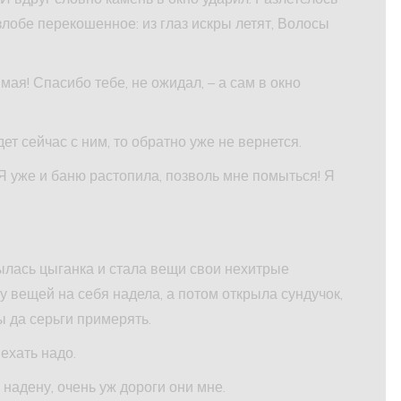
 злобе перекошенное: из глаз искры летят, Волосы
ая! Спасибо тебе, не ожидал, – а сам в окно
ет сейчас с ним, то обратно уже не вернется.
Я уже и баню растопила, позволь мне помыться! Я
ылась цыганка и стала вещи свои нехитрые
у вещей на себя надела, а потом открыла сундучок,
ы да серьги примерять.
ехать надо.
надену, очень уж дороги они мне.