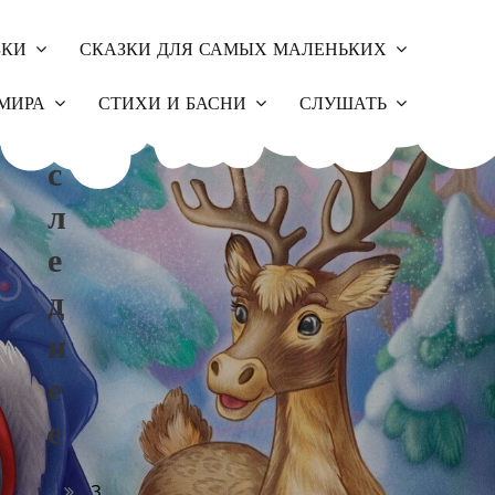
ЗКИ
СКАЗКИ ДЛЯ САМЫХ МАЛЕНЬКИХ
П
МИРА
СТИХИ И БАСНИ
СЛУШАТЬ
О
С
Л
Е
Д
Н
Е
Е
З