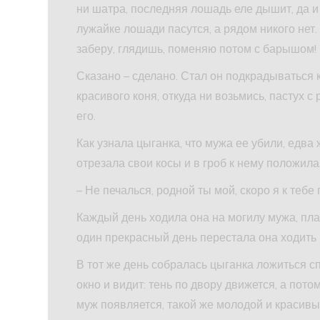
ни шатра, последняя лошадь еле дышит, да и 
лужайке лошади пасутся, а рядом никого нет.
заберу, глядишь, поменяю потом с барышом! 
Сказано – сделано. Стал он подкрадываться к
красивого коня, откуда ни возьмись, пастух 
его.
Как узнала цыганка, что мужа ее убили, едва
отрезала свои косы и в гроб к нему положила,
– Не печалься, родной ты мой, скоро я к тебе 
Каждый день ходила она на могилу мужа, плак
один прекрасный день перестала она ходить
В тот же день собралась цыганка ложиться сп
окно и видит: тень по двору движется, а пото
муж появляется, такой же молодой и красивый