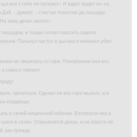
цыгане к себе не пускают». И вдруг видит он: на
 «Дай, – думает, – счастья попытаю да лошадку
На зиму денег хватит».
 лошадям, и только хотел схватить самого
с ружьем. Пальнул пастух в цыгана и наповал убил
 жизни не лишилась от горя. Похоронила она его,
 а сама и говорит:
приду!
ала, причитала. Однако не век горе мыкать, и в
 на кладбище.
ать в своей нищенской избенке. Взглянула она в
м шаги в сенях. Открывается дверь, и на пороге ее
, как прежде.