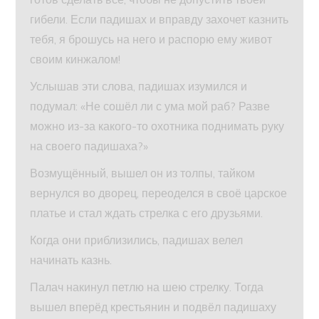
гибели. Если падишах и вправду захочет казнить
тебя, я брошусь на него и распорю ему живот
своим кинжалом!
Услышав эти слова, падишах изумился и
подумал: «Не сошёл ли с ума мой раб? Разве
можно из-за какого-то охотника поднимать руку
на своего падишаха?»
Возмущённый, вышел он из толпы, тайком
вернулся во дворец, переоделся в своё царское
платье и стал ждать стрелка с его друзьями.
Когда они приблизились, падишах велел
начинать казнь.
Палач накинул петлю на шею стрелку. Тогда
вышел вперёд крестьянин и подвёл падишаху