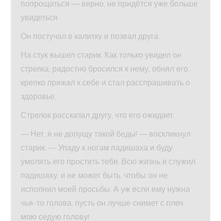
попрощаться — верно, не придётся уже больше
увидеться.
Он постучал в калитку и позвал друга.
На стук вышел старик. Как только увидел он
стрелка, радостно бросился к нему, обнял его,
крепко прижал к себе и стал расспрашивать о
здоровье.
Стрелок рассказал другу, что его ожидает.
— Нет, я не допущу такой беды! — воскликнул
старик. — Упаду к ногам падишаха и буду
умолять его простить тебя. Всю жизнь я служил
падишаху, и не может быть, чтобы он не
исполнил моей просьбы. А уж если ему нужна
чья-то голова, пусть он лучше снимет с плеч
мою седую голову!