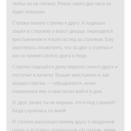
чтобы он не сбежал. Ровно через два часа он
будет повешен.
Стража повела стрелка к другу. А падишах
зашёл в сторожку у ворот дворца, переоделся
крестьянином и пошёл вслед за стрелком. Ему
захотелось посмотреть, что за друг у стрелка и
как он примет своего друга в беде.
Стрелок подошёл к дому первого своего друга и
постучал в калитку. Вышел крестьянин и, как
увидел стрелка, — обрадовался, низко
поклонился ему и пригласил войти в дом.
О, друг, разве ты не видишь, что я под стражей?
Беда случилась со мной!
И стрелок рассказал своему другу о неудачной
охоте, о встрече с падишахом, об убитом, звере