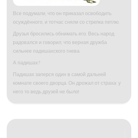
Все подумали, что он приказал освободить
осуждённого, и тотчас сняли со стрелка петлю.
Друзья бросились обнимать его. Весь народ
радовался и говорил, что верная дружба
сильнее падишахского гнева.
А падишах?
Падишах заперся один в самой дальней
комнате своего дворца. Он дрожал от страха: у
него то ведь друзей не было!