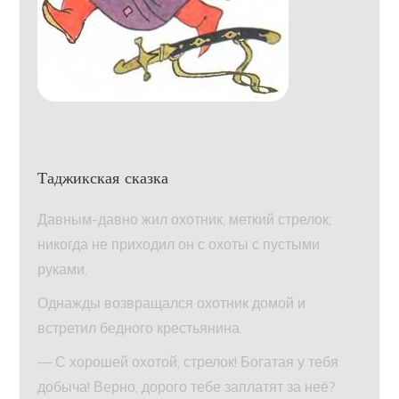
Таджикская сказка
Давным-давно жил охотник, меткий стрелок;
никогда не приходил он с охоты с пустыми
руками.
Однажды возвращался охотник домой и
встретил бедного крестьянина.
— С хорошей охотой, стрелок! Богатая у тебя
добыча! Верно, дорого тебе заплатят за неё?