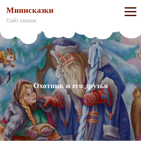
Skip
Минисказки
to
Сайт сказок
content
Охотник и его друзья