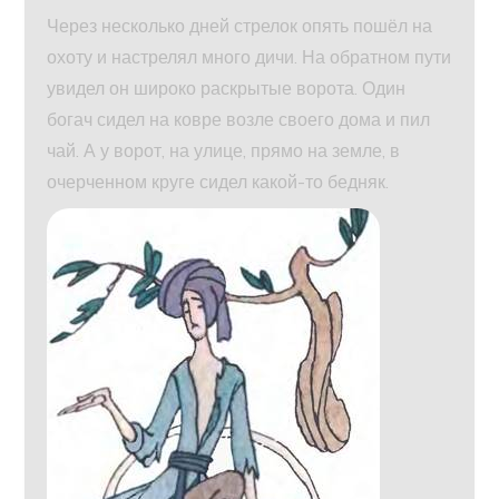
Через несколько дней стрелок опять пошёл на
охоту и настрелял много дичи. На обратном пути
увидел он широко раскрытые ворота. Один
богач сидел на ковре возле своего дома и пил
чай. А у ворот, на улице, прямо на земле, в
очерченном круге сидел какой-то бедняк.