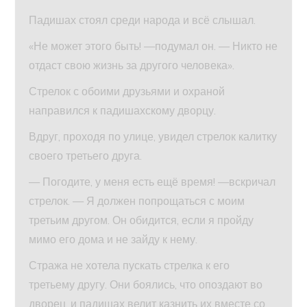
Падишах стоял среди народа и всё слышал.
«Не может этого быть! —подумал он. — Никто не
отдаст свою жизнь за другого человека».
Стрелок с обоими друзьями и охраной
направился к падишахскому дворцу.
Вдруг, проходя по улице, увидел стрелок калитку
своего третьего друга.
— Погодите, у меня есть ещё время! —вскричал
стрелок. — Я должен попрощаться с моим
третьим другом. Он обидится, если я пройду
мимо его дома и не зайду к нему.
Стража не хотела пускать стрелка к его
третьему другу. Они боялись, что опоздают во
дворец, и падишах велит казнить их вместе со