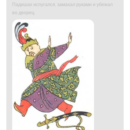
Падишах испугался, замахал руками и убежал
во дворец.