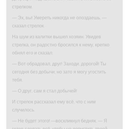
стрелком.
— Эх, вы! Умереть никогда не опоздаешь, —
сказал стрелок.
На шум из калитки вышел хозяин. Увидев
стрелка, он радостно бросился к нему, крепко
обнял его и сказал:
— Вот обрадовал, друг! Заходи, дорогой! Ты
сегодня без добычи, но зато я могу угостить
тебя.
— О друг, сам я стал добычей!
И стрелок рассказал ему всё, что с ним
случилось.
— Не будет этого! —воскликнул бедняк. — Я
готов сделать всё, чтобы не допустить твоей