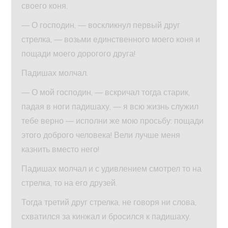
своего коня.
— О господин, — воскликнул первый друг
стрелка, — возьми единственного моего коня и
пощади моего дорогого друга!
Падишах молчал.
— О мой господин, — вскричал тогда старик,
падая в ноги падишаху, — я всю жизнь служил
тебе верно — исполни же мою просьбу: пощади
этого доброго человека! Вели лучше меня
казнить вместо него!
Падишах молчал и с удивлением смотрел то на
стрелка, то на его друзей.
Тогда третий друг стрелка, не говоря ни слова,
схватился за кинжал и бросился к падишаху.