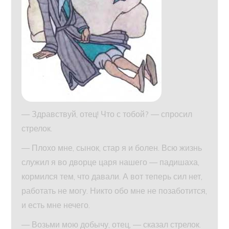
— Здравствуй, отец! Что с тобой? — спросил
стрелок.
— Плохо мне, сынок, стар я и болен. Всю жизнь
служил я во дворце царя нашего — падишаха,
кормился тем, что давали. А вот теперь сил нет,
работать не могу. Никто обо мне не позаботится,
и есть мне нечего.
— Возьми мою добычу, отец, — сказал стрелок.