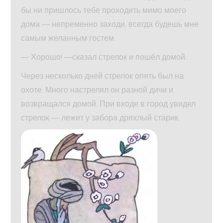
бы ни пришлось тебе проходить мимо моего
дома — непременно заходи, всегда будешь мне
самым желанным гостем.
— Хорошо! —сказал стрелок и пошёл домой.
Через несколько дней стрелок опять был на
охоте. Много настрелял он разной дичи и
возвращался домой. При входе в город увидел
стрелок — лежит у забора дряхлый старик.