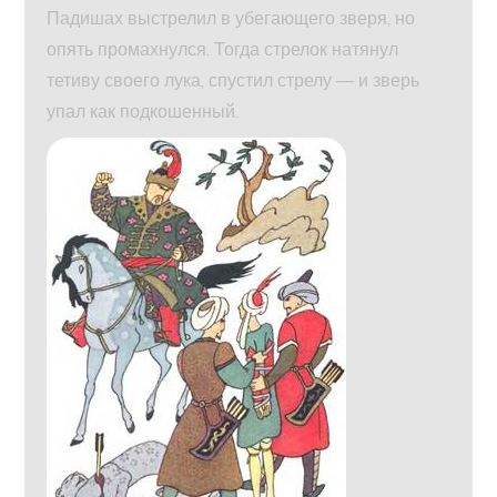
Падишах выстрелил в убегающего зверя, но
опять промахнулся. Тогда стрелок натянул
тетиву своего лука, спустил стрелу — и зверь
упал как подкошенный.