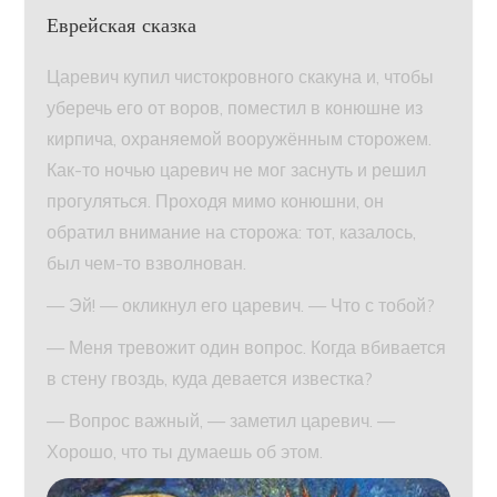
Еврейская сказка
Царевич купил чистокровного скакуна и, чтобы
уберечь его от воров, поместил в конюшне из
кирпича, охраняемой вооружённым сторожем.
Как-то ночью царевич не мог заснуть и решил
прогуляться. Проходя мимо конюшни, он
обратил внимание на сторожа: тот, казалось,
был чем-то взволнован.
— Эй! — окликнул его царевич. — Что с тобой?
— Меня тревожит один вопрос. Когда вбивается
в стену гвоздь, куда девается известка?
— Вопрос важный, — заметил царевич. —
Хорошо, что ты думаешь об этом.