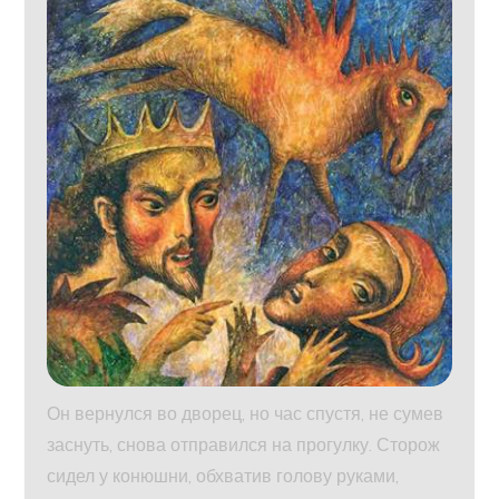
Он вернулся во дворец, но час спустя, не сумев
заснуть, снова отправился на прогулку. Сторож
сидел у конюшни, обхватив голову руками,