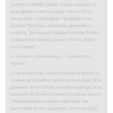
Захлопнул Ионйкэ двери, засовы задвинул. А
мать драконов уже у кузницы лютует. То по
крыше бьёт, то рвёт двери. Но крепко стоит
кузница. Пустилась тогда мать драконов на
хитрость. Заговорила сладким голосом: Ионйкэ,
славный Фэт-Фрумос! Дай на тебя поглядеть
хоть в щёлку.
— Сейчас я тебе покажусь, — говорит Фэт-
Фрумос.
А сам раздул горн, накалил докрасна булаву со
стальными шипами и пробил в стене дыру. Мать
драконов тотчас голову всунула в кузницу, пасть
разинула, но Ионйкэ отскочил в сторону. Вместо
себя раскалённую булаву подставил. Как
проглотила её мать драконов, так из неё и дух