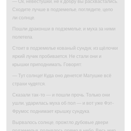
— Ох, невестушки, не к добру вы расхвастались.
Сходите лучше в подземелье, поглядите, цело
ли солнце.
Пошли драконши в подземелье, и муха за ними
полетела.
Стоит в подземелье кованый сундук, из щёлочки
яркий лучик пробивается. Не стали они и
крышки приподнимать. Говорят:
— Тут солнце! Куда оно денется! Матушке всё
страхи чудятся.
Сказали так-то — и пошли прочь. Только они
ушли, ударилась муха об пол — и вот уже Фэт-
Фрумос поднимает крышку сундука.
Вырвалось солнце, прожгло дубовые двери
подземелья, поднялось прямо в небо. Весь мир