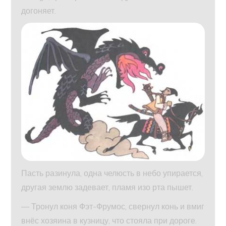
догоняет.
Пасть разинула, одна челюсть в небо упирается,
другая землю задевает, пламя изо рта пышет.
— Тронул коня Фэт-Фрумос, свернул конь и вмиг
внёс хозяина в кузницу, что стояла при дороге.