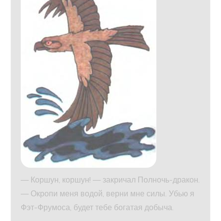
— Коршун, коршун! — закричал Полночь-дракон.
— Окропи меня водой, верни мне силы. Убью я
Фэт-Фрумоса, будет тебе богатая добыча.