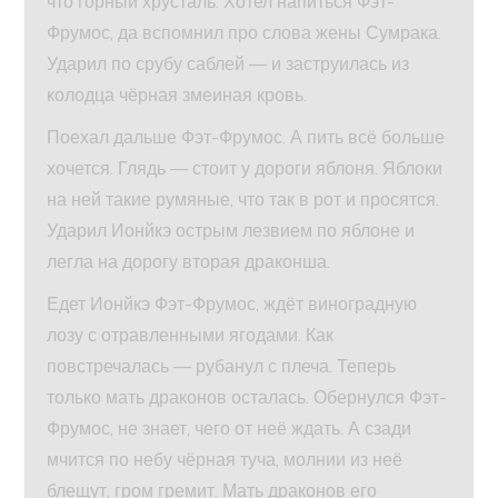
что горный хрусталь. Хотел напиться Фэт-
Фрумос, да вспомнил про слова жены Сумрака.
Ударил по срубу саблей — и заструилась из
колодца чёрная змеиная кровь.
Поехал дальше Фэт-Фрумос. А пить всё больше
хочется. Глядь — стоит у дороги яблоня. Яблоки
на ней такие румяные, что так в рот и просятся.
Ударил Ионйкэ острым лезвием по яблоне и
легла на дорогу вторая драконша.
Едет Ионйкэ Фэт-Фрумос, ждёт виноградную
лозу с отравленными ягодами. Как
повстречалась — рубанул с плеча. Теперь
только мать драконов осталась. Обернулся Фэт-
Фрумос, не знает, чего от неё ждать. А сзади
мчится по небу чёрная туча, молнии из неё
блещут, гром гремит. Мать драконов его