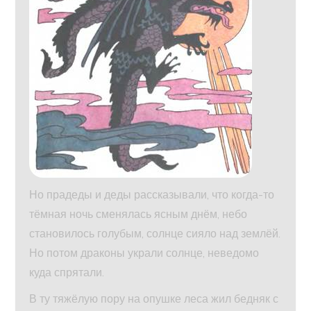
Но прадеды и деды рассказывали, что когда-то
тёмная ночь сменялась ясным днём, небо
становилось голубым, солнце сияло над землёй.
Но потом драконы украли солнце, неведомо
куда спрятали.
В ту тяжёлую пору на опушке леса жил бедняк с