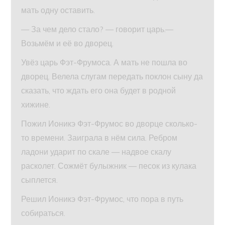
мать одну оставить.
— За чем дело стало? — говорит царь.—
Возьмём и её во дворец.
Увёз царь Фэт-Фрумоса. А мать не пошла во
дворец. Велела слугам передать поклон сыну да
сказать, что ждать его она будет в родной
хижине.
Пожил Ионикэ Фэт-Фрумос во дворце сколько-
то вре­мени. Заиграла в нём сила. Ребром
ладони ударит по скале — надвое скалу
расколет. Сожмёт булыжник — песок из кулака
сыплется.
Решил Ионикэ Фэт-Фрумос, что пора в путь
собираться.