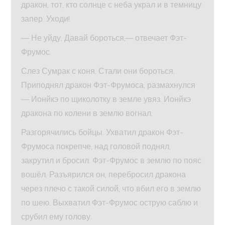
дракон, тот, кто солнце с неба украл и в темницу
запер. Уходи!
— Не уйду. Давай бороться,— отвечает Фэт-
Фрумос.
Слез Сумрак с коня. Стали они бороться.
Приподнял дракон Фэт-Фрумоса, размахнулся
— Ионйкэ по щиколотку в земле увяз. Ионйкэ
дракона по колени в землю вогнал.
Разгорячились бойцы. Ухватил дракон Фэт-
Фрумоса покрепче, над головой поднял,
закрутил и бросил. Фэт-Фрумос в землю по пояс
вошёл. Разъярился он, перебросил дракона
через плечо с такой силой, что вбил его в землю
по шею. Выхватил Фэт-Фрумос острую саблю и
срубил ему голову.