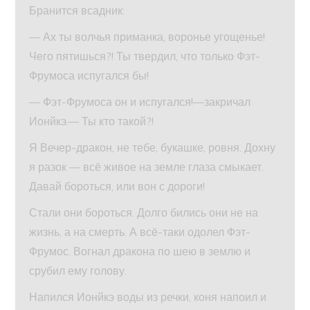
Бранится всадник:
— Ах ты волчья приманка, воронье угощенье!
Чего пятишься?! Ты твердил, что только Фэт-
Фрумоса испугался бы!
— Фэт-Фрумоса он и испугался!—закричал
Ионйкэ.— Ты кто такой?!
Я Вечер-дракон, не тебе, букашке, ровня. Дохну
я разок — всё живое на земле глаза смыкает.
Давай бороться, или вон с дороги!
Стали они бороться. Долго бились они не на
жизнь, а на смерть. А всё-таки одолел Фэт-
Фрумос. Вогнал дракона по шею в землю и
срубил ему голову.
Напился Ионйкэ воды из речки, коня напоил и