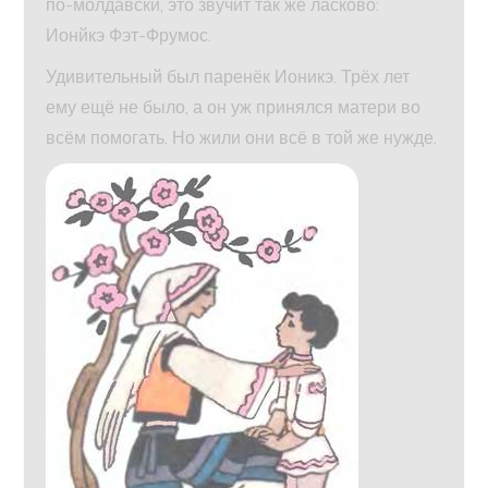
по-молдавски, это звучит так же ласково:
Ионйкэ Фэт-Фрумос.
Удивительный был паренёк Ионикэ. Трёх лет
ему ещё не было, а он уж принялся матери во
всём помогать. Но жили они всё в той же нужде.