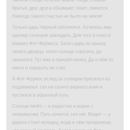
братья, друг друга обнимают, поют, смеются.
Никогда такого счастья не было на земле!
Только царь Чёрный обозлился. Хотелось ему
одному солнцем завладеть. Для того и поил и
кормил Фэт-Фрумоса. Залез царь на крышу
своего дворца, хотел солнце схватить, да
свалился. Тут ему и пришёл конец. Да о нём то
никто и горевать не стал.
А Фэт-Фрумос вслед за солнцем бросился из
подземелья, сел на своего верного коня и
пустился в обратный путь.
Солнце печёт,— и радостно и жарко с
непривычки. Пить хочется, сил нет. Видит — у
дороги стоит колодец, вода в нём прозрачная,