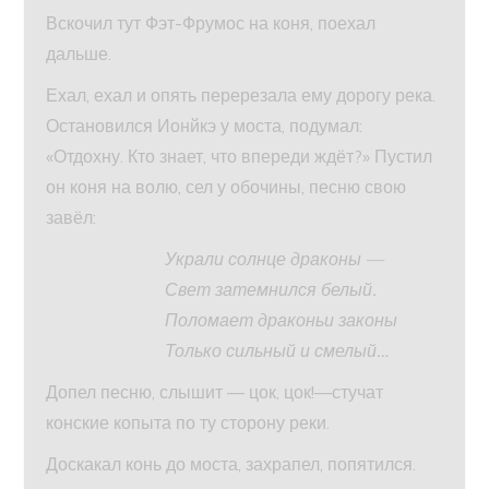
Вскочил тут Фэт-Фрумос на коня, поехал
дальше.
Ехал, ехал и опять перерезала ему дорогу река.
Остановился Ионйкэ у моста, подумал:
«Отдохну. Кто знает, что впереди ждёт?» Пустил
он коня на волю, сел у обочины, песню свою
завёл:
Украли солнце драконы —
Свет затемнился белый.
Поломает драконьи законы
Только сильный и смелый…
Допел песню, слышит — цок, цок!—стучат
конские копыта по ту сторону реки.
Доскакал конь до моста, захрапел, попятился.