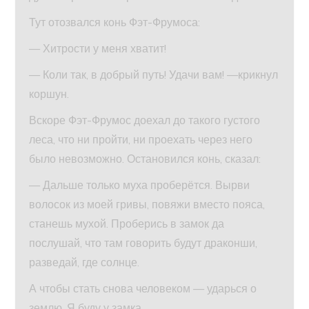
Тут отозвался конь Фэт-Фрумоса:
— Хитрости у меня хватит!
— Коли так, в добрый путь! Удачи вам! —крикнул
коршун.
Вскоре Фэт-Фрумос доехал до такого густого
леса, что ни пройти, ни проехать через него
было невозможно. Остановился конь, сказал:
— Дальше только муха проберётся. Вырви
волосок из моей гривы, повяжи вместо пояса,
станешь мухой. Проберись в замок да
послушай, что там говорить будут драконши,
разведай, где солнце.
А чтобы стать снова человеком — ударься о
землю. Я буду у замка.