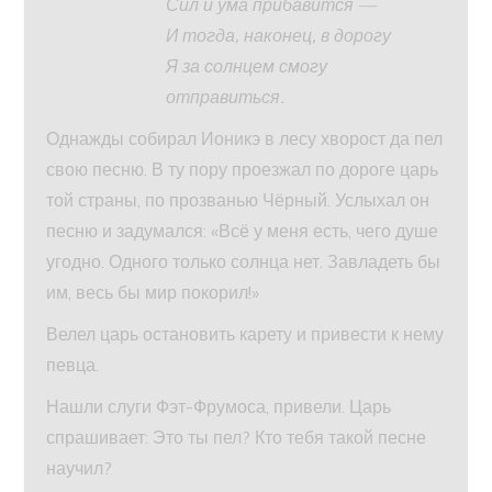
Сил и ума прибавится —
И тогда, наконец, в дорогу
Я за солнцем смогу
отправиться.
Однажды собирал Ионикэ в лесу хворост да пел
свою песню. В ту пору проезжал по дороге царь
той страны, по прозванью Чёрный. Услыхал он
песню и задумался: «Всё у меня есть, чего душе
угодно. Одного только солнца нет. Завладеть бы
им, весь бы мир покорил!»
Велел царь остановить карету и привести к нему
певца.
Нашли слуги Фэт-Фрумоса, привели. Царь
спрашивает: Это ты пел? Кто тебя такой песне
научил?