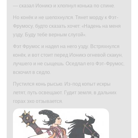
— сказал Ионикэ и хлопнул конька по спине.
Но конёк и не шелохнулся. Тянет морду к Фэт-
Фрумосу, будто сказать хочет: «Надень на меня
узду. Буду тебе верным слугой».
Фэт Фрумос и надел на него узду. Встряхнулся
конёк, и вот стоит перед Ионикэ огневой скакун,
лучшего и не сыщешь. Оседлал его Фэт-Фрумос,
вскочил в седло.
Пустился конь рысью. Из-под копыт искры
летят, путь освещают. Гудит земля, в дальних
горах эхо отзывается.