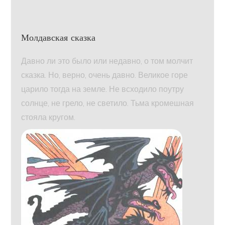
Молдавская сказка
Давно ли это было или недавно, о том молчит
сказка. Но, верно, очень давно. Великое горе
царило тогда на земле. Не всходило поутру
солнце, не грело, не светило. Тьма кромешная
стояла кругом.