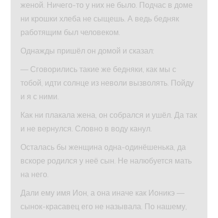
женой. Ничего-то у них не было. Подчас в доме
ни крошки хлеба не сыщешь. А ведь бедняк
работящим был человеком.
Однажды пришёл он домой и сказал:
— Сговорились такие же бедняки, как мы с
тобой, идти солнце из неволи вызволять. Пойду
и я с ними.
Как ни плакала жена, он собрался и ушёл. Да так
и не вернулся. Словно в воду канул.
Осталась бы женщина одна-одинёшенька, да
вскоре родился у неё сын. Не налюбуется мать
на него.
Дали ему имя Ион, а она иначе как Ионикэ —
сынок-красавец его не называла. По нашему,