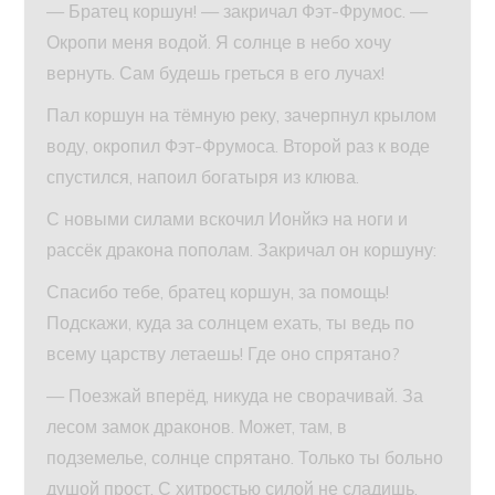
— Братец коршун! — закричал Фэт-Фрумос. —
Окропи меня водой. Я солнце в небо хочу
вернуть. Сам будешь греться в его лучах!
Пал коршун на тёмную реку, зачерпнул крылом
воду, окропил Фэт-Фрумоса. Второй раз к воде
спустился, напоил богатыря из клюва.
С новыми силами вскочил Ионйкэ на ноги и
рассёк дракона пополам. Закричал он коршуну:
Спасибо тебе, братец коршун, за помощь!
Подскажи, куда за солнцем ехать, ты ведь по
всему царству летаешь! Где оно спрятано?
— Поезжай вперёд, никуда не сворачивай. За
лесом замок драконов. Может, там, в
подземелье, солнце спрятано. Только ты больно
душой прост. С хитростью силой не сладишь.