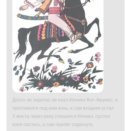
Долго ли, коротко ли ехал Ионикэ Фэт-Фрумос, а
притомился под ним конь, и сам всадник устал.
У моста через реку спешился Ионикэ, пустил
коня пастись, а сам прилёг отдохнуть.