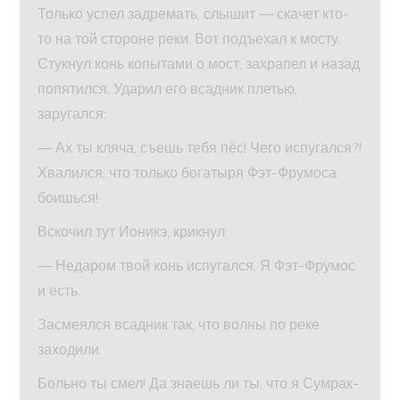
Только успел задремать, слышит — скачет кто-
то на той стороне реки. Вот подъехал к мосту.
Стукнул конь копытами о мост, захрапел и назад
попятился. Ударил его всадник плетью,
заругался:
— Ах ты кляча, съешь тебя пёс! Чего испугался?!
Хвалился, что только богатыря Фэт-Фрумоса
боишься!
Вскочил тут Ионикэ, крикнул:
— Недаром твой конь испугался. Я Фэт-Фрумос
и есть.
Засмеялся всадник так, что волны по реке
заходили.
Больно ты смел! Да знаешь ли ты, что я Сумрак-