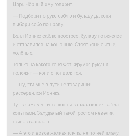
Царь Чёрный ему говорит:
— Подбери по руке саблю и булаву да коня
выбери себе по нраву.
Взял Ионикэ саблю поострее, булаву потяжелее
и отправился на конюшню. Стоят кони сытые,
холёные.
Только на какого коня Фэт-Фрумос руку ни
положит — кони с ног валятся.
— Ну, эти мне в пути не товарищи!—
рассердился Ионикэ.
Тут в самом углу конюшни заржал конёк, забил
копытами. Захудалый такой, ростом невелик,
грива свалялась.
— А это и вовсе жалкая кляча, не по ней плачу,