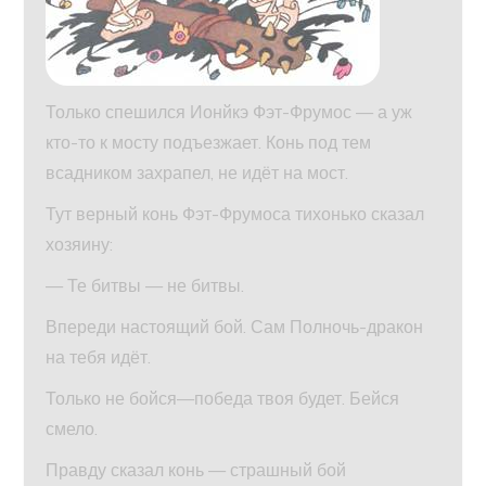
Только спешился Ионйкэ Фэт-Фрумос — а уж
кто-то к мосту подъезжает. Конь под тем
всадником захрапел, не идёт на мост.
Тут верный конь Фэт-Фрумоса тихонько сказал
хозяину:
— Те битвы — не битвы.
Впереди настоящий бой. Сам Полночь-дракон
на тебя идёт.
Только не бойся—победа твоя будет. Бейся
смело.
Правду сказал конь — страшный бой