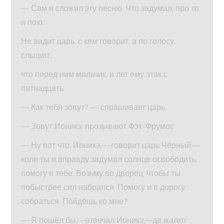
— Сам я сложил эту песню. Что задумал, про то
и пою.
Не видит царь, с кем говорит, а по голосу
слышит,
что перед ним мальчик, и лет ему этак с
пятнадцать.
— Как тебя зовут? — спрашивает царь.
— Зовут Ионикэ, прозывают Фэт-Фрумос.
— Ну вот что, Ионикэ,— говорит царь Чёрный,—
коли ты и вправду задумал солнце освободить,
помогу я тебе. Возьму во дворец, чтобы ты
побыстрее сил набрался. Помогу и в дорогу
собраться. Пойдёшь ко мне?
— Я пошёл бы,—отвечал Ионикэ,—да жалко