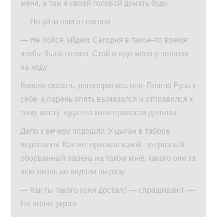
меня, а там я своей головой думать буду.
— Не уйти нам от погони.
— Не бойся, уйдем. Сегодня в такое–то время
чтобы была готова. Стой и жди меня у палатки
на ходу…
Короче сказать, договорились они. Пошла Руза к
себе, а парень опять вымазался и отправился к
тому месту, куда его коня привести должны.
Дело к вечеру подошло. У цыган в таборе
переполох. Как же, приехал какой–то грязный,
оборванный парень на таком коне, какого они за
всю жизнь не видали ни разу.
— Как ты такого коня достал? — спрашивают. —
Не иначе украл.