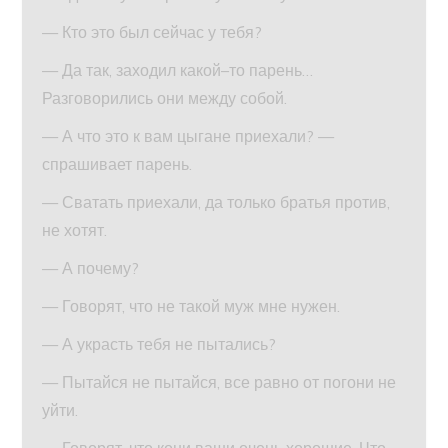
— Кто это был сейчас у тебя?
— Да так, заходил какой–то парень…
Разговорились они между собой.
— А что это к вам цыгане приехали? —
спрашивает парень.
— Сватать приехали, да только братья против,
не хотят.
— А почему?
— Говорят, что не такой муж мне нужен.
— А украсть тебя не пытались?
— Пытайся не пытайся, все равно от погони не
уйти.
— Говорят, что кони ваши очень хорошие. Что