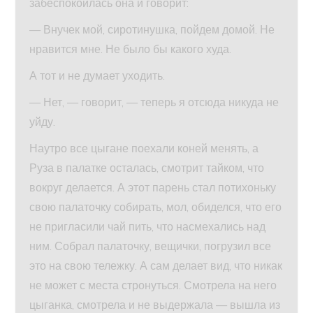
забеспокоилась она и говорит:
— Внучек мой, сиротинушка, пойдем домой. Не
нравится мне. Не было бы какого худа.
А тот и не думает уходить.
— Нет, — говорит, — теперь я отсюда никуда не
уйду.
Наутро все цыгане поехали коней менять, а
Руза в палатке осталась, смотрит тайком, что
вокруг делается. А этот парень стал потихоньку
свою палаточку собирать, мол, обиделся, что его
не пригласили чай пить, что насмехались над
ним. Собрал палаточку, вещички, погрузил все
это на свою тележку. А сам делает вид, что никак
не может с места стронуться. Смотрела на него
цыганка, смотрела и не выдержала — вышла из