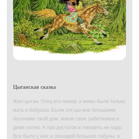
Цыганская сказка
Жил цыган. Отец его помер, а живы были только
мать и бабушка. Были эти цыгане большими
богачами: свой дом, земля своя, работников в
доме полно. А про достаток и говорить не надо.
Все было у них: и лошадей большие табуны, и