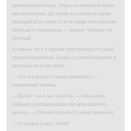
приехали свататься. Очень уж хочется всем на
нее посмотреть. Да к тому же у отца ее одних
лошадей штук сорок. И есть среди них и рысаки
беговые, и тяжеловозы — всякие. Человек–то
богатый!
А парень тот в сторонке пристроился со своей
рваной палаточкой. Сидит со своей бабушкой и
картошку на углях печет.
— Что это цыган столько прикатило? —
спрашивает парень.
— Да вот, так и так, так и так, — объяснила
бабушка, рассказала все про дочь богатого
цыгана. — Это они свататься к нему приехали.
— А пойдем и мы с тобой!