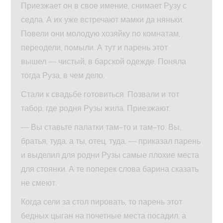
Приезжает он в свое имение, снимает Рузу с
седла. А их уже встречают мамки да няньки.
Повели они молодую хозяйку по комнатам,
переодели, помыли. А тут и парень этот
вышел — чистый, в барской одежде. Поняла
тогда Руза, в чем дело.
Стали к свадьбе готовиться. Позвали и тот
табор, где родня Рузы жила. Приезжают.
— Вы ставьте палатки там–то и там–то. Вы,
братья, туда, а ты, отец, туда, — приказал парень
и выделил для родни Рузы самые плохие места
для стоянки. А те поперек слова барина сказать
не смеют.
Когда сели за стол пировать, то парень этот
бедных цыган на почетные места посадил, а