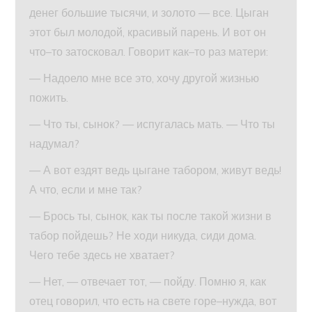
денег большие тысячи, и золото — все. Цыган
этот был молодой, красивый парень. И вот он
что–то затосковал. Говорит как–то раз матери:
— Надоело мне все это, хочу другой жизнью
пожить.
— Что ты, сынок? — испугалась мать. — Что ты
надумал?
— А вот ездят ведь цыгане табором, живут ведь!
А что, если и мне так?
— Брось ты, сынок, как ты после такой жизни в
табор пойдешь? Не ходи никуда, сиди дома.
Чего тебе здесь не хватает?
— Нет, — отвечает тот, — пойду. Помню я, как
отец говорил, что есть на свете горе–нужда, вот