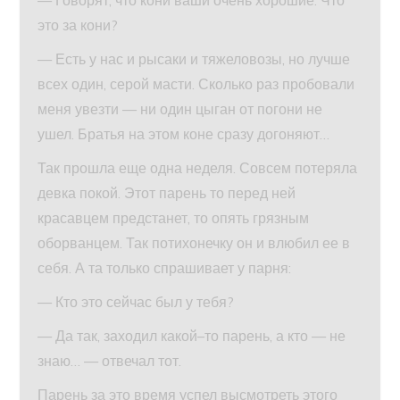
это за кони?
— Есть у нас и рысаки и тяжеловозы, но лучше
всех один, серой масти. Сколько раз пробовали
меня увезти — ни один цыган от погони не
ушел. Братья на этом коне сразу догоняют…
Так прошла еще одна неделя. Совсем потеряла
девка покой. Этот парень то перед ней
красавцем предстанет, то опять грязным
оборванцем. Так потихонечку он и влюбил ее в
себя. А та только спрашивает у парня:
— Кто это сейчас был у тебя?
— Да так, заходил какой–то парень, а кто — не
знаю… — отвечал тот.
Парень за это время успел высмотреть этого