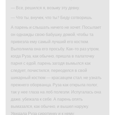
— Все, решился я, возьму эту девку.
— Что ты, внучек, что ты? Беду сотворишь.
А парень и слышать ничего не хочет. Посылает
он однажды свою бабушку домой, чтобы та
привезла ему самый лучший его костюм.
Выполнила она его просьбу. Как–то раз утром,
когда Руза, как обычно, пришла в палаточку
парня с едой, парень загодя вымылся как
следует, почистился, переоделся в свой
шикарный костюм — красавцем стал, не узнать
прежнего оборванца. Руза как открыла полог,
так у нее глаза на лоб полезли. Испугалась она
даже, убежала к себе. А парень опять
вымазался, как обычно, и вышел наружу.
Увидала Руза сиротинку и к нему: