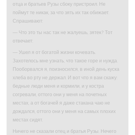
отца и братьев Рузы сбоку пристроил. Не
поймут те никак, за что зять их так обижает.
Спрашивают:
— Что это ты нас так не жалуешь, зятек? Тот
отвечает:
— Ушел я от богатой жизни кочевать.
Захотелось мне узнать, что такое горе и нужда.
Пооборвался я, поизносился, в иной день куска
хлеба во рту не держал. И вот что я вам скажу:
бедные люди меня и кормили, и у костра
согревали, оттого они у меня на почетных
местах, а от богачей я даже стакана чаю не
дождался, оттого они у меня на самых плохих
местах сидят.
Ничего не сказали отец и братья Рузы. Нечего