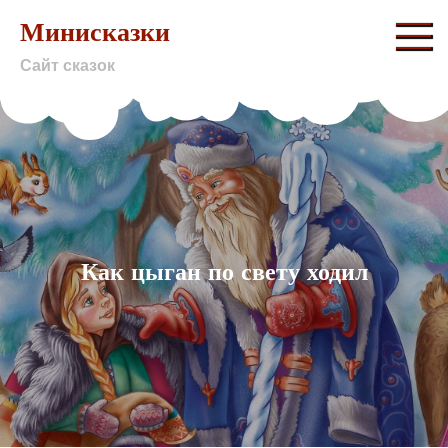
Skip
Минисказки
to
Сайт сказок
content
Как цыган по свету ходил