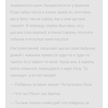
знаменитого коня. Напросился он у братьев
Рузы табун пасти и узнал, какой он, этот конь,
как в беге, так ли хорош, как о нем цыгане
говорят. И вправду, хорош был конь, но у
цыгана глаз верный, и понял парень, что в его
табунах и получше кони пасутся.
Наступил вечер, посылает цыган свою бабушку
домой с наказом привести туда–то и туда–то
такого–то и такого–то коня. Ушла она, а парень
опять отмылся, переоделся и ждет Рузу. Та
приходит, а он ей говорит:
— Пойдешь за меня замуж? Испугалась Руза:
— Что ты! Убьют нас братья.
— Ты мне только слово дай, что пойдешь за