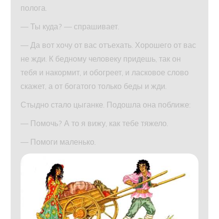
полога.
— Ты куда? — спрашивает.
— Да вот хочу от вас отъехать. Хорошего от вас
не жди. К бедному человеку придешь, так он
тебя и накормит, и обогреет, и ласковое слово
скажет, а от богатого только беды и жди.
Стыдно стало цыганке. Подошла она поближе:
— Помочь? А то я вижу, как тебе тяжело.
— Помоги маленько.