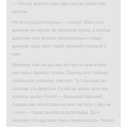
— Что ты, внучек, нам туда нельзя, убьют нас
цыгане.
Не послушался парень — пошел. Убить его,
конечно, не убили, но прогнали прочь, а братья
вдогонку еще всякие насмешливые слова
кричали: куда, мол, такой грязный и рваный к
нам.
Вечером зажгли цыгане костры и сели вокруг
них лясы–балясы точить. Парень этот тайком
пробрался поближе, смотрит. Тут выходит из
палатки эта девушка. Рузой ее звали, или, как
промеж цыган, Рузой — большой барыней.
Парень как посмотрел на нее, так чуть с ума не
сошел — такая она была красавица. Да и
бабушке эта цыганка очень понравилась, только