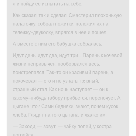
я и пойду ее испытать на себе.
Как сказал, так и сделал. Смастерил плохонькую
палаточку, собрал пожитки, положил их на
тележку–двуколку, впрягся в нее и пошел.
А вместе с ним его бабушка собралась.
Идут день, идут два, идут три… Парень к кочевой
жизни непривычен, пооборвался весь,
поистрепался. Так–то он красивый парень, а
покочевал — его и не узнать: грязный,
страшный стал. Как ночь наступает — он к
какому–нибудь табору прибьется, переночует. А
цыгане что? Сами бедняки, знают, почем кусок
хлеба. Глядят на того цыгана, и жалко им.
— Заходи, — зовут, — чайку попей, у костра
погрейся…