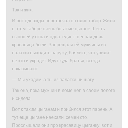
Так и жил.
И вот однажды повстречал он один табор. Жили
в этом таборе очень богатые цыгане Шесть
сыновей у отца и одна–единственная дочь–
красавица были. Запрещали ей мужчины из
палатки выходить наружу, боялись, что увидит
ее кто и украдет. Идут куда братья, всегда
наказывают:
— Мы уходим, а ты из палатки ни шагу…
Так она, пока мужчин в доме нет, в своем пологе
и сидела.
Вот к таким цыганам и прибился этот парень. А
тут еще цыгане наехали, семей сто.
Прослышали они про красавицу цыганку, вот и