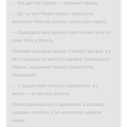
— Как достал? Купил, — отвечает парень.
— Да ты что? Разве можно такого коня
выкупить? Короче сказать, велел этот парень:
— Приведите мне вашего серого коня, хочу я с
вами бега устроить.
Привели красавца серого. Смотрят цыгане, а у
него подковы из чистого серебра. Усмехнулся
парень, поднимает копыто своего копя,
показывает:
— У вашею коня копыта серебряные, а у
моего — из чистого золота!
Посмотрели цыгане и удивились: и вправду,
подковы золотые, а па них голова царская
видна.