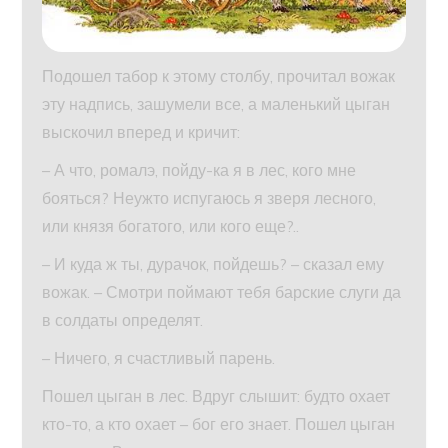
Подошел табор к этому столбу, прочитал вожак
эту надпись, зашумели все, а маленький цыган
выскочил вперед и кричит:
– А что, ромалэ, пойду-ка я в лес, кого мне
бояться? Неужто испугаюсь я зверя лесного,
или князя богатого, или кого еще?..
– И куда ж ты, дурачок, пойдешь? – сказал ему
вожак. – Смотри поймают тебя барские слуги да
в солдаты определят.
– Ничего, я счастливый парень.
Пошел цыган в лес. Вдруг слышит: будто охает
кто-то, а кто охает – бог его знает. Пошел цыган