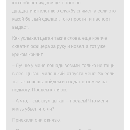
кто поборет чудовище, с того он
двадцатипятилетнюю службу снимет, а если это
какой беглый сделает, того простит и паспорт
выдаст.
Как услыхал цыган такие слова, еще крепче
схватил офицера за руку и новел, а тот уже
криком кричит:
– Лучше у меня лошадь возьми, только не тащи
в лес. Цыган, миленький, отпусти меня! Уж если
ты так хочешь, пойдем и солдат возьмем на
подмогу. Поедем к князю.
– А что, – смекнул цыган, – поедем! Что меня
князь убьет, что ли?
Приехали они к князю.