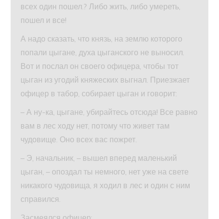
всех один пошел.? Либо жить, либо умереть,
пошел и все!
А надо сказать, что князь, на землю которого
попали цыгане, духа цыганского не выносил.
Вот и послал он своего офицера, чтобы тот
цыган из угодий княжеских выгнал. Приезжает
офицер в табор, собирает цыган и говорит:
– А ну-ка, цыгане, убирайтесь отсюда! Все равно
вам в лес ходу нет, потому что живет там
чудовище. Оно всех вас пожрет.
– Э, начальник, – вышел вперед маленький
цыган, – опоздал ты немного, нет уже на свете
никакого чудовища, я ходил в лес и один с ним
справился.
Засмеялся офицер: