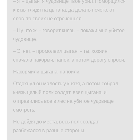
– Я – цыган, я чудовище твое убил. Поморщился
князь, глядя на цыгана, да делать нечего, от
слов-то своих не отречешься.
– Ну что ж, – говорит князь, – покажи мне убитое
чудовище.
– Э, нет, – промолвил цыган, – ты, хозяин,
сначала накорми, напои, а потом дорогу спроси.
Накормили цыгана, напоили.
Отдохнул он малость у князя, а потом собрал
князь целый полк солдат, взял цыгана, и
отправились все в лес на убитое чудовище
смотреть.
Не дойдя до места, весь полк солдат
разбежался в разные стороны.