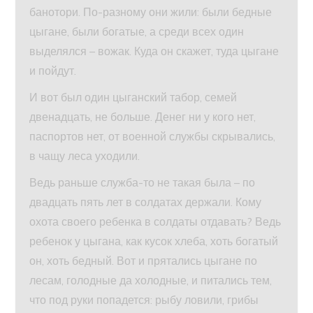
банотори. По-разному они жили: были бедные
цыгане, были богатые, а среди всех один
выделялся – вожак. Куда он скажет, туда цыгане
и пойдут.
И вот был один цыганский табор, семей
двенадцать, не больше. Денег ни у кого нет,
паспортов нет, от военной службы скрывались,
в чащу леса уходили.
Ведь раньше служба-то не такая была – по
двадцать пять лет в солдатах держали. Кому
охота своего ребенка в солдаты отдавать? Ведь
ребенок у цыгана, как кусок хлеба, хоть богатый
он, хоть бедный. Вот и прятались цыгане по
лесам, голодные да холодные, и питались тем,
что под руки попадется: рыбу ловили, грибы