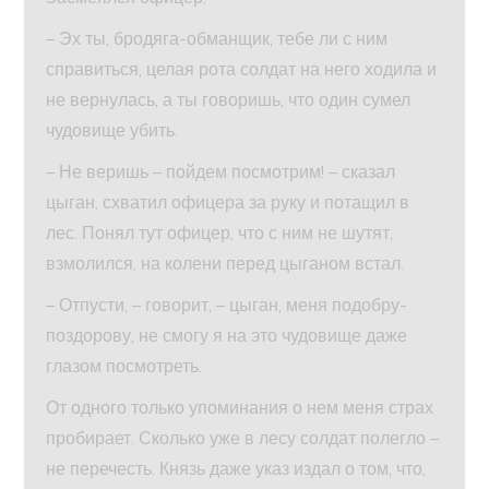
– Эх ты, бродяга-обманщик, тебе ли с ним
справиться, целая рота солдат на него ходила и
не вернулась, а ты говоришь, что один сумел
чудовище убить.
– Не веришь – пойдем посмотрим! – сказал
цыган, схватил офицера за руку и потащил в
лес. Понял тут офицер, что с ним не шутят,
взмолился, на колени перед цыганом встал.
– Отпусти, – говорит, – цыган, меня подобру-
поздорову, не смогу я на это чудовище даже
глазом посмотреть.
От одного только упоминания о нем меня страх
пробирает. Сколько уже в лесу солдат полегло –
не перечесть. Князь даже указ издал о том, что,