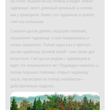
на голос. Вышел он на поляну и видит: лежит
чудовище, хвост длинный-длинный, а голова,
как у крокодила. Лежит это чудовище и храпит,
спит на солнышке.
Схватил цыган дубину, подошел поближе,
пошевелил чудовище, а оно повернулось и
снова захрапело. Только одни раз и треснул
цыган чудовищу промеж ушей – оно сразу дух
испустило. Сел цыган рядом с чудовищем и
ждет. Не пошевелится ли? Подождал немного, а
потом подошел поближе, открыл чудовищу
пасть, посмотрел на голову перебитую –
действительно подохло.