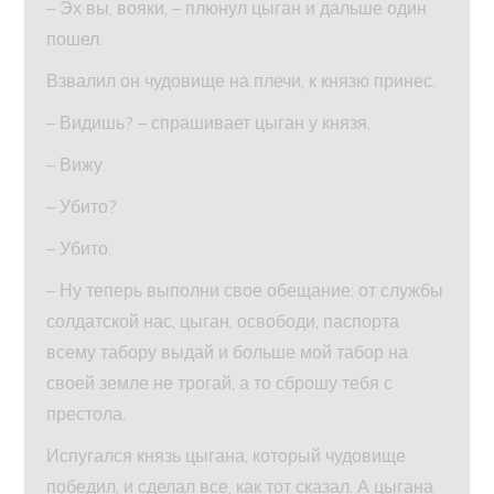
– Эх вы, вояки, – плюнул цыган и дальше один
пошел.
Взвалил он чудовище на плечи, к князю принес.
– Видишь? – спрашивает цыган у князя.
– Вижу.
– Убито?
– Убито.
– Ну теперь выполни свое обещание: от службы
солдатской нас, цыган, освободи, паспорта
всему табору выдай и больше мой табор на
своей земле не трогай, а то сброшу тебя с
престола.
Испугался князь цыгана, который чудовище
победил, и сделал все, как тот сказал. А цыгана