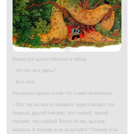
Вернулся цыган обратно в табор:
– Ну что, все здесь?
– Все, все.
Рассказал цыган о том, что с ним произошло.
– Вот так вы все и говорите: один говорит, что
бедный, другой говорит, что глупый, третий
говорит, что слабый. Всего-то вы, цыгане,
боитесь. А почему я не испугался? Почему я за