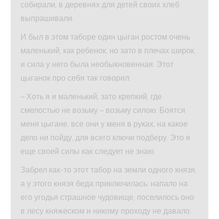
собирали, в деревнях для детей своих хлеб
выпрашивали.
И был в этом таборе один цыган ростом очень
маленький, как ребенок, но зато в плечах широк,
и сила у него была необыкновенная. Этот
цыганок про себя так говорил:
– Хоть я и маленький, зато крепкий, где
смелостью не возьму – возьму силою. Боятся
меня цыгане, все они у меня в руках, на какое
дело ни пойду, для всего ключи подберу. Это я
еще своей силы как следует не знаю.
Забрел как-то этот табор на земли одного князя,
а у этого князя беда приключилась: напало на
его угодья страшное чудовище, поселилось оно
в лесу княжеском и никому проходу не давало.