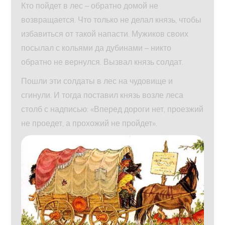
Кто пойдет в лес – обратно домой не
возвращается. Что только не делал князь, чтобы
избавиться от такой напасти. Мужиков своих
посылал с кольями да дубинами – никто
обратно не вернулся. Вызвал князь солдат.
Пошли эти солдаты в лес на чудовище и
сгинули. И тогда поставил князь возле леса
столб с надписью: «Вперед дороги нет, проезжий
не проедет, а прохожий не пройдет».