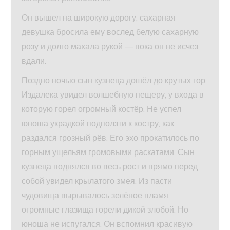
Он вышел на широкую дорогу, сахарная
девушка бросила ему вослед белую сахарную
розу и долго махала рукой — пока он не исчез
вдали.
Поздно ночью сын кузнеца дошёл до крутых гор.
Издалека увидел волшебную пещеру, у входа в
которую горел огромный костёр. Не успел
юноша украдкой подползти к костру, как
раздался грозный рёв. Его эхо прокатилось по
горным ущельям громовыми раскатами. Сын
кузнеца поднялся во весь рост и прямо перед
собой увидел крылатого змея. Из пасти
чудовища вырывалось зелёное пламя,
огромные глазища горели дикой злобой. Но
юноша не испугался. Он вспомнил красивую