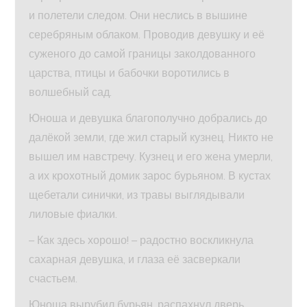
и полетели следом. Они неслись в вышине
серебряным облаком. Проводив девушку и её
суженого до самой границы заколдованного
царства, птицы и бабочки воротились в
волшебный сад.
Юноша и девушка благополучно добрались до
далёкой земли, где жил старый кузнец. Никто не
вышел им навстречу. Кузнец и его жена умерли,
а их крохотный домик зарос бурьяном. В кустах
щебетали синички, из травы выглядывали
лиловые фиалки.
– Как здесь хорошо! – радостно воскликнула
сахарная девушка, и глаза её засверкали
счастьем.
Юноша вырубил бурьян, распахнул дверь