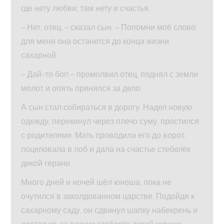
где нету любви, там нету и счастья.
– Нет, отец, – сказал сын. – Попомни моё слово:
для меня она останется до конца жизни
сахарной.
– Дай-то бог! – промолвил отец, поднял с земли
молот и опять принялся за дело.
А сын стал собираться в дорогу. Надел новую
одежду, перекинул через плечо суму, простился
с родителями. Мать проводила его до ворот,
поцеловала в лоб и дала на счастье стебелёк
дикой герани.
Много дней и ночей шёл юноша, пока не
очутился в заколдованном царстве. Подойдя к
сахарному саду, он сдвинул шапку набекрень и
достал из-за пазухи стебелёк дикой герани.