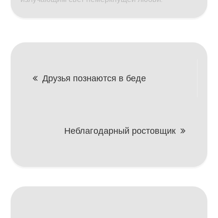
Навигация
Друзья познаются в беде
по
записям
Неблагодарный ростовщик