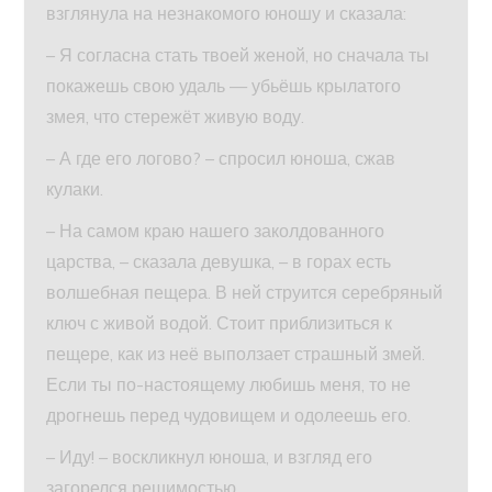
взглянула на незнакомого юношу и сказала:
– Я согласна стать твоей женой, но сначала ты
покажешь свою удаль — убьёшь крылатого
змея, что стережёт живую воду.
– А где его логово? – спросил юноша, сжав
кулаки.
– На самом краю нашего заколдованного
царства, – сказала девушка, – в горах есть
волшебная пещера. В ней струится серебряный
ключ с живой водой. Стоит приблизиться к
пещере, как из неё выползает страшный змей.
Если ты по-настоящему любишь меня, то не
дрогнешь перед чудовищем и одолеешь его.
– Иду! – воскликнул юноша, и взгляд его
загорелся решимостью.