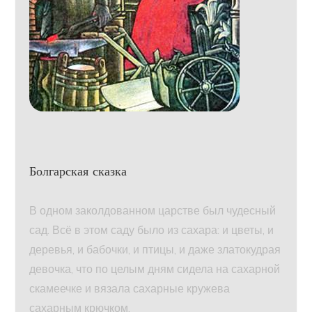
Болгарская сказка
В одном заколдованном царстве был чудесный
сад. Всё в этом саду было из сахара: и цветы, и
деревья, и бабочки, и птицы, и даже златокудрая
девочка, что по целым дням сидела на сахарной
скамеечке и вязала сахарные кружева
сахарным крючком.