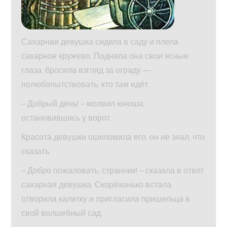
Сахарная девушка сидела в саду и плела
сахарное кружево. Подняла она свои ясные
глаза, бросила взгляд за ограду —
полюбопытствовать, кто там идёт.
– Добрый день! – молвил юноша,
остановившись у ворот.
Красота девушки ошеломила его, он не знал, что
сказать.
– Добро пожаловать, странник! – сказала в ответ
сахарная девушка. Скорёхонько встала,
отворила калитку и пригласила пришельца в
свой волшебный сад.