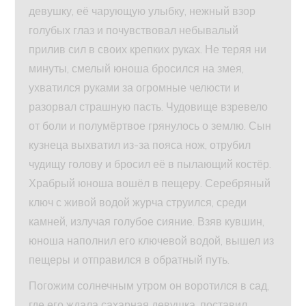
девушку, её чарующую улыбку, нежный взор
голубых глаз и почувствовал небывалый
прилив сил в своих крепких руках. Не теряя ни
минуты, смелый юноша бросился на змея,
ухватился руками за огромные челюсти и
разорвал страшную пасть. Чудовище взревело
от боли и полумёртвое грянулось о землю. Сын
кузнеца выхватил из-за пояса нож, отрубил
чудищу голову и бросил её в пылающий костёр.
Храбрый юноша вошёл в пещеру. Серебряный
ключ с живой водой журча струился, среди
камней, излучая голубое сияние. Взяв кувшин,
юноша наполнил его ключевой водой, вышел из
пещеры и отправился в обратный путь.
Погожим солнечным утром он воротился в сад,
где его ждала сахарная девушка, поставил