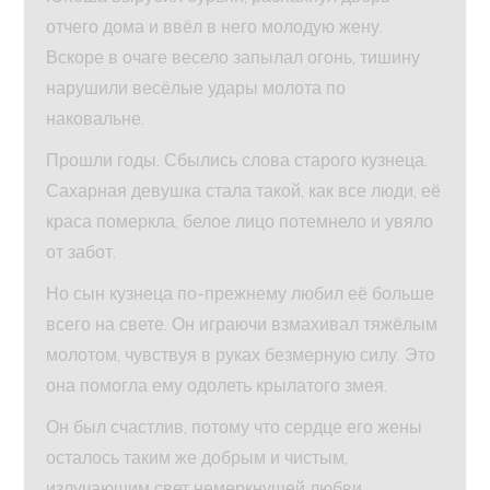
отчего дома и ввёл в него молодую жену.
Вскоре в очаге весело запылал огонь, тишину
нарушили весёлые удары молота по
наковальне.
Прошли годы. Сбылись слова старого кузнеца.
Сахарная девушка стала такой, как все люди, её
краса померкла, белое лицо потемнело и увяло
от забот.
Но сын кузнеца по-прежнему любил её больше
всего на свете. Он играючи взмахивал тяжёлым
молотом, чувствуя в руках безмерную силу. Это
она помогла ему одолеть крылатого змея.
Он был счастлив, потому что сердце его жены
осталось таким же добрым и чистым,
излучающим свет немеркнущей любви.