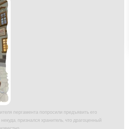
нителя пергамента попросили предъявить его
некуда, признался хранитель, что драгоценный
известно.