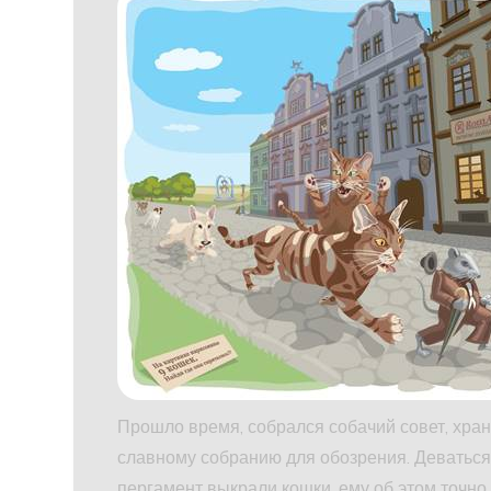
Прошло время, собрался собачий совет, хра
славному собранию для обозрения. Деваться 
пергамент выкрали кошки, ему об этом точно 