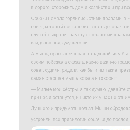
в дороге, сторожить дом и хозяйство и при в
Собаки немало гордились этими правами, а к
совет, который постановил отнять у собак эти
случай, выкрали грамоту с собачьими правам
кладовой под кучу ветоши.
А мышь, промышлявшая в кладовой, чем бы з
своим побежала сказать, какую важную грамо
совет, судили, рядили, как бы и им такие прав
самая старшая мышь встала и говорит:
— Милые мои сёстры, я так думаю: давайте 
при нас и останутся, и никто их у нас не отним
Лучшего и придумать нельзя. Мыши обрадовал
устроили, все привилегии собачьи до последн