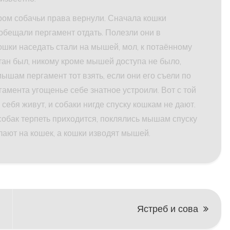
ром собачьи права вернули. Сначала кошки
, обещали пергамент отдать. Полезли они в
 кошки наседать стали на мышей, мол, к потаённому
ятан был, никому кроме мышей доступа не было,
ышам пергамент тот взять, если они его съели по
гамента угощенье себе знатное устроили. Вот с той
себя живут, и собаки нигде спуску кошкам не дают.
 собак терпеть приходится, поклялись мышам спуску
 лают на кошек, а кошки изводят мышей.
Ястреб и сова