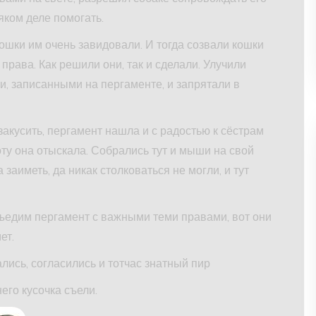
сяком деле помогать.
ошки им очень завидовали. И тогда созвали кошки
 права. Как решили они, так и сделали. Улучили
и, записанными на пергаменте, и запрятали в
акусить, пергамент нашла и с радостью к сёстрам
ту она отыскала. Собрались тут и мыши на свой
а заиметь, да никак столковаться не могли, и тут
съедим пергамент с важными теми правами, вот они
ет.
ись, согласились и тотчас знатный пир
его кусочка съели.