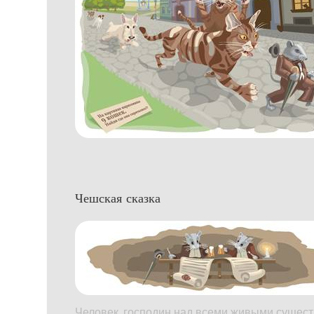
Чешская сказка
Человек, господин над всеми живыми сущест