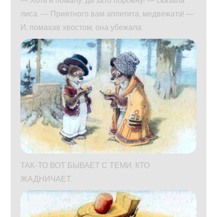
— Хоть и помалу, да зато поровну! — сказала
лиса. — Приятного вам аппетита, медвежата! —
И, помахав хвостом, она убежала.
ТАК-ТО ВОТ БЫВАЕТ С ТЕМИ, КТО
ЖАДНИЧАЕТ.