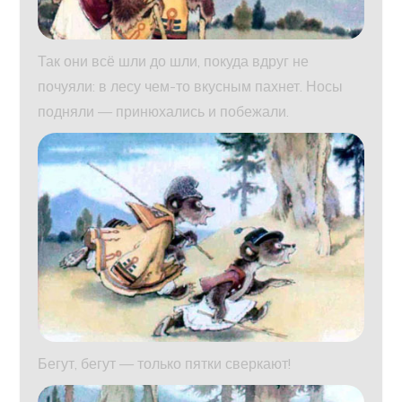
Так они всё шли до шли, покуда вдруг не
почуяли: в лесу чем-то вкусным пахнет. Носы
подняли — принюхались и побежали.
Бегут, бегут — только пятки сверкают!