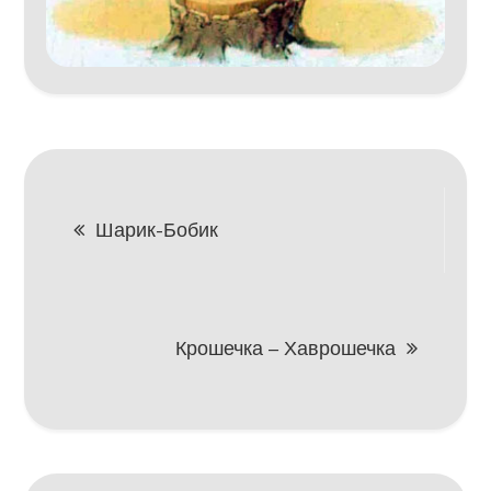
Навигация
Шарик-Бобик
по
записям
Крошечка – Хаврошечка