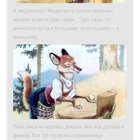
А медвежата? Медвежата только чёрными
носами водили туда-сюда… Туда-сюда, от
меньшего куска к большему, от большего — к
меньшему.
Пока лиса не наелась досыта, она все делила и
делила. Вот тут-то куски и сравнялись!