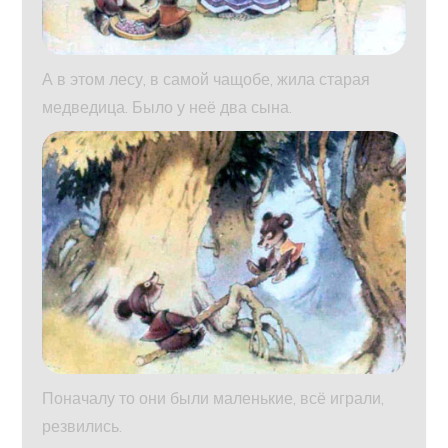
А в этом лесу, в самой чащобе, жила старая
медведица. Было у неё два сына.
Поначалу то они были маленькие, всё играли,
резвились.