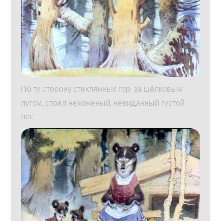
По ту сторону стеклянных гор, за шёлковым
лугом, стоял нехоженый, невиданный густой
лес.