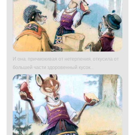
И она, причмокивая от нетерпения, откусила от
большей части здоровенный кусок…