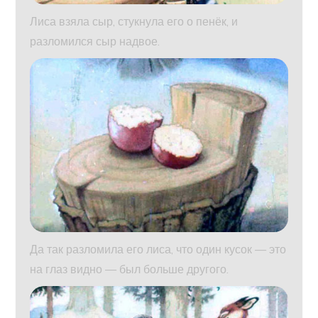
Лиса взяла сыр, стукнула его о пенёк, и
разломился сыр надвое.
Да так разломила его лиса, что один кусок — это
на глаз видно — был больше другого.