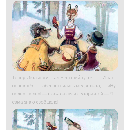
Теперь большим стал меньший кусок, — «И так
неровно!» — забеспокоились медвежата, — «Ну,
полно, полно! — сказала лиса с укоризной — Я
сама знаю своё дело!»