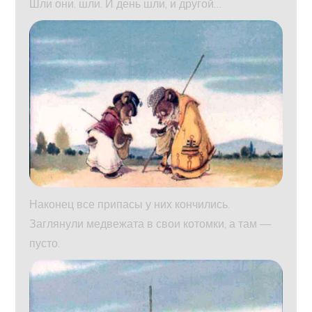
Шли они. шли. И день шли, и другой…
Наконец все припасы у них кончились.
Заглянули медвежата в свои котомки, а там —
пусто.