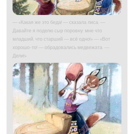
— «Какая же это беда! — сказала лиса. —
Давайте я поделю сыр поровну: мне что
младший, что старший — всё одно!» — «Вот
хорошо-то! — обрадовались медвежата. —
Дели!»