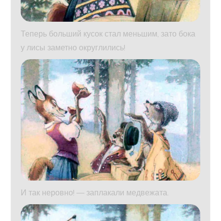
Теперь больший кусок стал меньшим, зато бока
у лисы заметно округлились!
И так неровно! — заплакали медвежата.