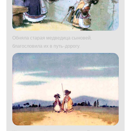
Обняла старая медведица сыновей,
благословила их в путь-дорогу.