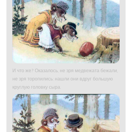
И что же? Оказалось, не зря медвежата бежали,
не зря торопились: нашли они вдруг большую
круглую головку сыра.