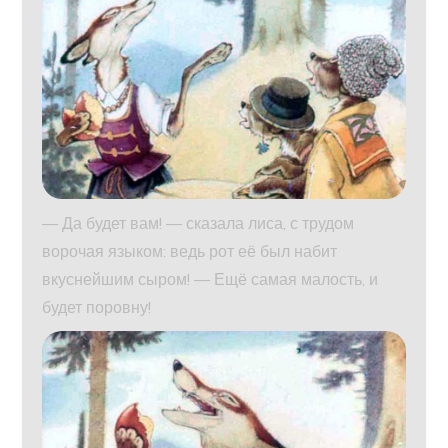
— Да будет вам! — сказала лиса, с трудом
ворочая языком: ведь рот её был набит
вкуснейшим сыром! — Ещё самая малость, и
будет поровну!