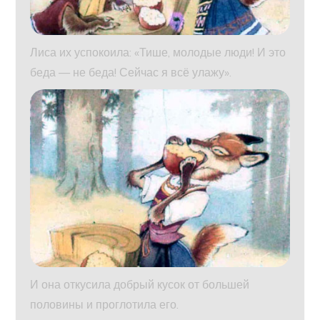
Лиса их успокоила: «Тише, молодые люди! И это
беда — не беда! Сейчас я всё улажу».
И она откусила добрый кусок от большей
половины и проглотила его.