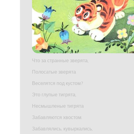
Что за странные зверята,
Полосатые зверята
Веселятся под кустом?
Это глупые тигрята,
Несмышленые тигрята
Забавляются хвостом.
Забавлялись, кувыркались,