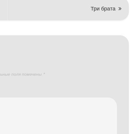
Три брата
ьные поля помечены
*