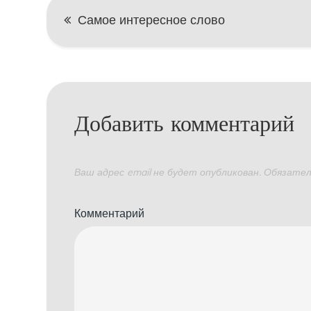
Навигация
Самое интересное слово
по
записям
Добавить комментарий
Ваш адрес email не будет опубликован.
Обязател
Комментарий